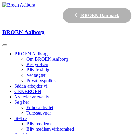
BROEN Danmark
BROEN
Aalborg
BROEN Aalborg
Om BROEN Aalborg
Bestyrelsen
Bliv frivillig
Vedtægter
Privatlivspolitik
Sådan arbejder vi
GENBROEN
Nyheder & events
Søg her
Fritidsaktivitet
Ture/stævner
Støt os
Bliv medlem
Bliv medlem virksomhed