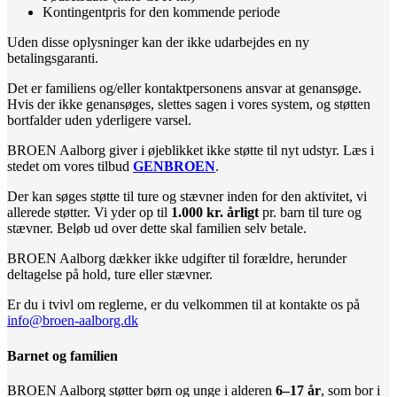
Kontingentpris for den kommende periode
Uden disse oplysninger kan der ikke udarbejdes en ny
betalingsgaranti.
Det er familiens og/eller kontaktpersonens ansvar at genansøge.
Hvis der ikke genansøges, slettes sagen i vores system, og støtten
bortfalder uden yderligere varsel.
BROEN Aalborg giver i øjeblikket ikke støtte til nyt udstyr. Læs i
stedet om vores tilbud
GENBROEN
.
Der kan søges støtte til ture og stævner inden for den aktivitet, vi
allerede støtter. Vi yder op til
1.000 kr. årligt
pr. barn til ture og
stævner. Beløb ud over dette skal familien selv betale.
BROEN Aalborg dækker ikke udgifter til forældre, herunder
deltagelse på hold, ture eller stævner.
Er du i tvivl om reglerne, er du velkommen til at kontakte os på
info@broen-aalborg.dk
Barnet og familien
BROEN Aalborg støtter børn og unge i alderen
6–17 år
, som bor i