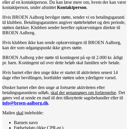
eller af en kontaktperson. Du kan læse mere om, hvem der kan være
kontaktperson, under afsnittet
Kontaktperson
.
Hvis BROEN Aalborg bevilger støtte, sender vi en betalingsgaranti
til klubben. Betalingsgarantien angiver støttebeløbet og den periode,
støtten dækker. Klubben sender herefter opkrævningen direkte til
BROEN Aalborg.
Hvis klubben ikke kan sende opkrævningen til BROEN Aalborg,
kan der som udgangspunkt ikke gives støtte.
BROEN Aalborg yder støtte til kontingent på op til 2.000 kr. årligt
pr. barn. Kontingent ud over dette beløb skal familien selv betale.
Hvis barnet eller den unge ikke er startet til aktiviteten senest 14
dage efter bevillingen, bortfalder støtten uden yderligere varsel.
Ønsker barnet eller den unge at fortsætte aktiviteten efter
betalingsgarantiens udløb,
skal der genansøges om forlængelse
. Det
gøres ved at sende en mail til den tilknyttede sagsbehandler eller til
info@broen-aalborg.dk
.
Mailen
skal
indeholde:
Barnets navn
Fødselsdato (ikke CPR-nr.)