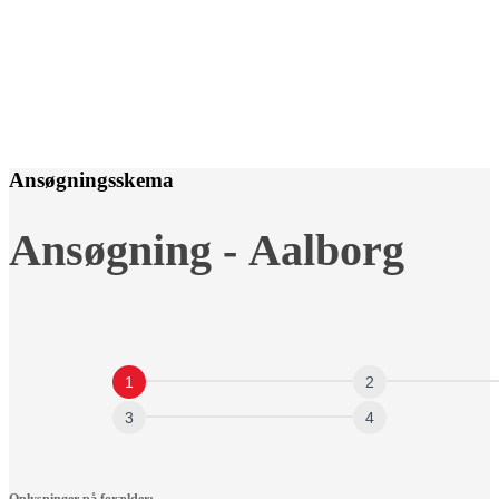
Ansøgningsskema
Ansøgning
Ansøgning - Aalborg
-
Aalborg