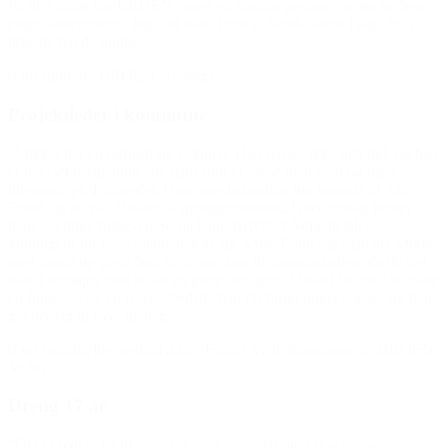
På den måde har BROEN været en kæmpe gevinst, og jeg er dem
evigt taknemmelig. Jeg ved ikke, hvor vi havde været i dag, hvis
ikke de havde hjulpet.”
(Om støtte fra BROEN Nyborg)
Projektleder i kommune
”Mikkel har en udfordring i skolen. Han passer ikke helt ind, og han
er overset derhjemme, da hans mor er alene med ham og hans
lillesøster på 4 måneder. Hans sagsbehandler tog kontakt til Aktiv
Fritid, og nu går Mikkel til springgymnastik. Hver tirsdag henter
hans frivillige følgeven Sonja ham. BROEN Vejle betaler
kontingent for hans medlemskab, og Aktiv Fritid har matchet Mikkel
med Sonja og givet dem et 10-turskort til svømmehallen, da de slet
ikke kan nøjes med at ses en gang om ugen. Mikkel har nu fået både
en følgeven og en reservebedste, han får brugt noget energi, og han
glæder sig til hver tirsdag.”
(Om samarbejde mellem Aktiv Fritid i Vejle Kommune og BROEN
Vejle)
Dreng 17 år
“Det er fedt at gå til sport og være sammen med sine venner.”