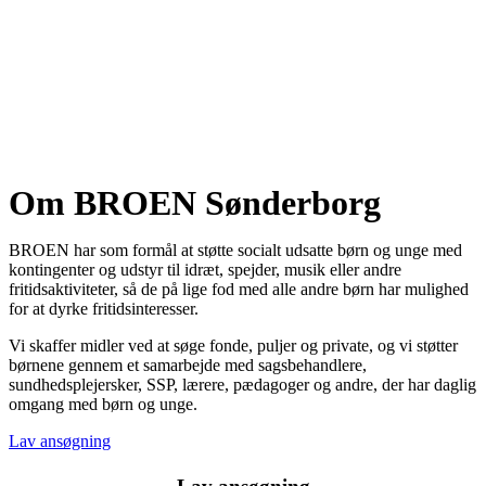
Om BROEN Sønderborg
BROEN har som formål at støtte socialt udsatte børn og unge med
kontingenter og udstyr til idræt, spejder, musik eller andre
fritidsaktiviteter, så de på lige fod med alle andre børn har mulighed
for at dyrke fritidsinteresser.
Vi skaffer midler ved at søge fonde, puljer og private, og vi støtter
børnene gennem et samarbejde med sagsbehandlere,
sundhedsplejersker, SSP, lærere, pædagoger og andre, der har daglig
omgang med børn og unge.
Lav ansøgning