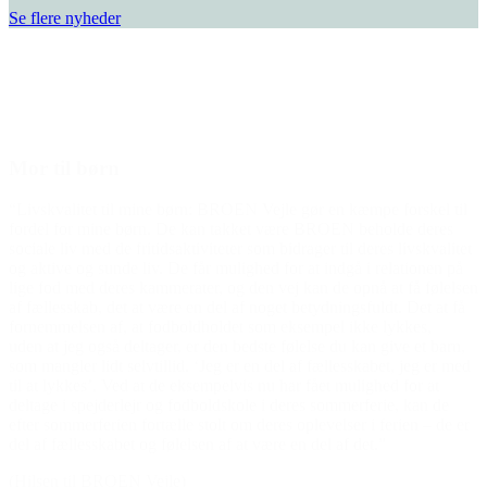
Se flere nyheder
Den gode historie
Mor til børn
“Livskvalitet til mine børn: BROEN Vejle gør en kæmpe forskel til
fordel for mine børn. De kan takket være BROEN beholde deres
sociale liv med de fritidsaktiviteter som bidrager til deres livskvalitet
og aktive og sunde liv. De får mulighed for at indgå i relationen på
lige fod med deres kammerater, og den vej kan de opnå at få følelsen
af fællesskab, det at være en del af noget betydningsfuldt. Det at få
fornemmelsen af, at fodboldholdet som eksempel ikke lykkes,
uden at jeg også deltager, er den bedste følelse du kan give et barn,
som mangler lidt selvtillid. ‘Jeg er en del af fællesskabet, jeg er med
til at lykkes’. Ved at de eksempelvis nu har fået mulighed for at
deltage i spejderlejr og fodboldskole i deres sommerferie, kan de
efter sommerferien fortælle stolt om deres oplevelser i ferien – de er
del af fællesskabet og følelsen af at være en del af det.”
(Hilsen til BROEN Vejle)