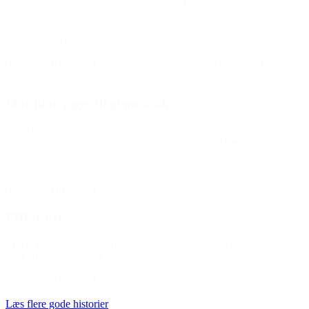
har medmenneskelighed og som hjælper børn, der er frataget at leve
et godt liv, som ethvert barn ønsker. Jeg sætter pris på jeres hjælp, og
jeg håber at den dag kommer, hvor jeg kan arbejde og leve et godt
liv med mine børn igen.”
(Hilsen til BROEN Lyngby-Taarbæk, der støtter familiens fire børn i
alderen 7 til 12 år til henholdsvis karate, gymnastik og fodbold.)
Mor til to piger til gymnastik
“Den mindste snakker om det flere gange om dagen og tumler løs,
når først vi er afsted, og den store er også helt vild med det. Det
giver virkelig børnene glæde og en masse at snakke om og se frem
til!”
(Hilsen til BROEN Lolland)
FDF-leder
“TAK for jeres arbejde med ‘vores’ børn. Det er en kæmpe hjælp
for FDF Nakskov, at I er der og kan hjælpe!:-)”
(Hilsen til BROEN Lolland)
Læs flere gode historier