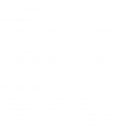
(Om at gå til sport med støtte fra BROEN)
Mor til pige
“Jeg vil bare lige sige jer tusind tak for jeres hjælp! Min datter er helt
enormt lykkelig for sit nye fodboldtøj og især skoene. Som mor
ønsker man intet andet, end at ens børn er lykkelige – så i dag fik jeg
intet mindre end et ønske opfyldt. Det havde jeg ikke klaret uden
jeres hjælp. Hun har længe snakket om de sko – for de andre på
holdet havde jo nogle smarte nogle … så at hun kunne få lov at gå
ind og vælge sine egne smarte sko var bare lykken. Tusind tusind
tak!”
(Om støtte fra BROEN Guldborgsund)
Mor til fire børn – 2
“Tusind tak for den støtte, I har givet min familie! Vi havde et godt
og behageligt liv før. Jeg er uddannet læge og havde et godt job i
vores hjemland. Mine børn havde alt, hvad man kan håbe på i sit liv.
Livet var helt anderledes. Men desværre stjal krigen det fra os. Jeg
har kæmpet for at arbejde inden for mit fag i Danmark, men det har
været udfordrende. Jeg er glad for, at der er mennesker som jer, der