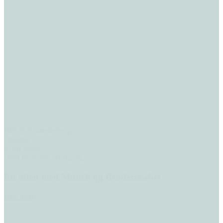
BROEN Sønderborg
Oprettet:
21/01 2025
Dato for event: 21/02 2025
En aften med Munch og Broderskabet
Læs mere