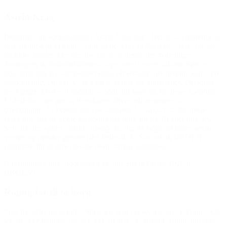
Astrid Krag
Indenrigs- og socialminister Astrid Krag (S): “Det er så afgørende at
føle sig med på et hold – som en del af et fællesskab – selv om ens
forældre måske ikke lige har råd til at betale det månedlige
kontingent til fodboldklubben. Lige præcis vores udsatte børn er
ikke altid rige på succesoplevelser. Hverdagen derhjemme kan være
udfordrende. De kan være vant til at føle sig anderledes. Derfor er
det vigtigt at have et åndehul – både for børn og for deres forældre.
Et åndehul, der gør, at hverdagen bliver lidt nemmere at
overkomme. Vi kender det alle sammen. Vi vokser og får større
selvværd, når de andre på holdet har brug for os. Regner med os.
Selv har jeg spillet i band i mange år. Jeg fik nogle af mine bedste
venner og minder gennem det fællesskab. Stor tak til BROEN
Danmark for at give udsatte børn samme mulighed.”
(I forbindelse med uddelingen af Tine Bryld Prisen 2020 til
BROEN)
Ronni, far til to børn
“Jeg har stået og tænkt: ‘Puha, jeg synes ikke, jeg har en krone’. Og
var de ikke trådt til, var det ikke sikkert, at børnene kunne fortsætte.