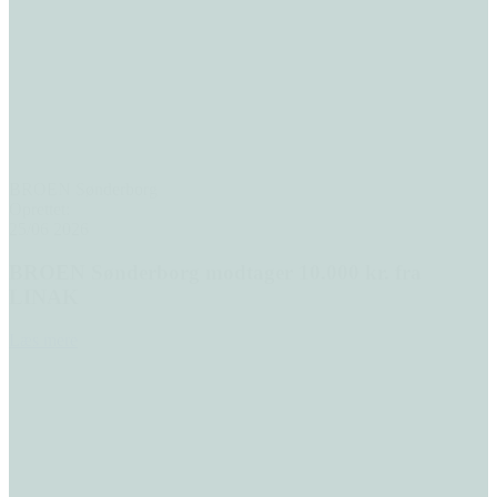
BROEN Sønderborg
Oprettet:
25/06 2026
BROEN Sønderborg modtager 10.000 kr. fra
LINAK
Læs mere