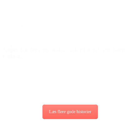
BROEN Køge
Oprettet:
20/06 2023
Jesper Køster som ambassadør for udsatte børns
fritidsliv
Læs mere
Læs flere gode historier