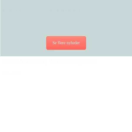
Padelturnering støtter BROEN Køge
Læs mere
BROEN Køge
Oprettet:
Se flere nyheder
19/02 2024
Dato for event: 12/03 2024
Generalforsamling BROEN Køge 2024
Læs mere
Den gode historie