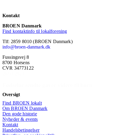
Kontakt
BROEN Danmark
Find kontaktinfo til lokalforening
Tlf: 2859 8010 (BROEN Danmark)
info@broen-danmark.dk
Fussingsvej 8
8700 Horsens
BROEN Køge
CVR 34773122
Oprettet:
26/01 2023
Fødselar sendte gaver videre til børn
Oversigt
Læs mere
Find BROEN lokalt
Om BROEN Danmark
Den gode historie
Nyheder & events
Kontakt
Handelsbetingelser