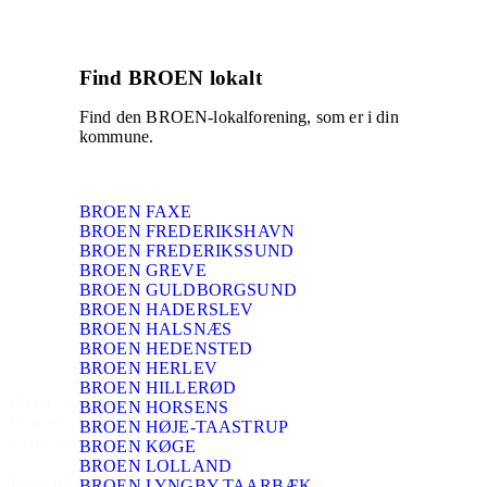
Find BROEN lokalt
Find den BROEN-lokalforening, som er i din
kommune.
BROEN FAXE
BROEN FREDERIKSHAVN
BROEN FREDERIKSSUND
BROEN GREVE
BROEN GULDBORGSUND
BROEN HADERSLEV
BROEN HALSNÆS
BROEN HEDENSTED
BROEN HERLEV
BROEN HILLERØD
BROEN Køge
BROEN HORSENS
Oprettet:
BROEN HØJE-TAASTRUP
15/05 2023
BROEN KØGE
BROEN LOLLAND
Isak går til boksning med vennerne
BROEN LYNGBY-TAARBÆK