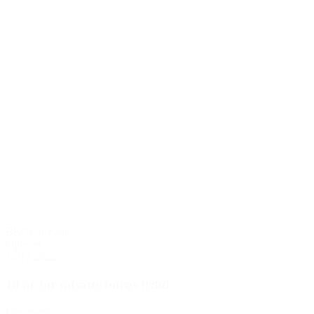
BROEN Køge
Oprettet:
13/12 2022
10 år for udsatte børns fritid
Læs mere