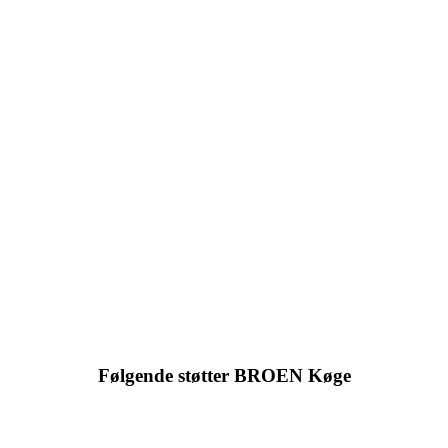
Læs mere
Bliv medlem
Du kan blive en del af vores arbejde med at hjælpe udsatte børn og
unge til en aktiv fritid ved at blive medlem.
Læs mere
Følgende støtter BROEN Køge