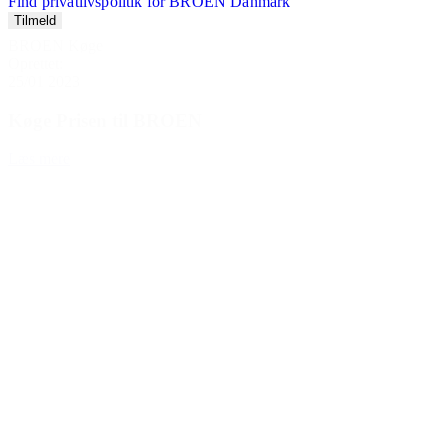
Find privatlivspolitik for BROEN Danmark
BROEN Køge
Oprettet:
25/01 2023
Køge Prisen til BROEN
Læs mere