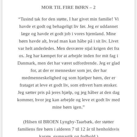
MOR TIL FIRE BØRN – 2
“Tusind tak for den støtte, I har givet min familie! Vi
havde et godt og behageligt liv før. Jeg er uddannet
læge og havde et godt job i vores hjemland. Mine
børn havde alt, hvad man kan håbe på i sit liv. Livet
var helt anderledes. Men desværre stjal krigen det fra
os. Jeg har kæmpet for at arbejde inden for mit fag i
Danmark, men det har været udfordrende. Jeg er glad
for, at der er mennesker som jer, der har
medmenneskelighed og som hjælper børn, der er
frataget at leve et godt liv, som ethvert barn ønsker.
Jeg sætter pris på jeres hjælp, og jeg håber at den dag
kommer, hvor jeg kan arbejde og leve et godt liv med
mine børn igen.”
(Hilsen til BROEN Lyngby-Taarbæk, der støtter
familiens fire børn i alderen 7 til 12 år til henholdsvis
karate, gymnastik og fodbold.)