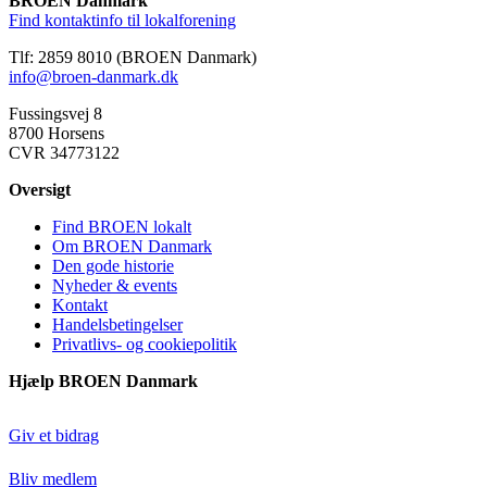
BROEN Danmark
BROEN Frederikshavn
Find kontaktinfo til lokalforening
Frederikshavn
Tlf: 2859 8010 (BROEN Danmark)
BROEN Frederikssund
info@broen-danmark.dk
Frederikssund
Fussingsvej 8
8700 Horsens
BROEN Greve
CVR 34773122
2670, Greve
Oversigt
BROEN Guldborgsund
Find BROEN lokalt
Guldborgsund
Om BROEN Danmark
Den gode historie
BROEN Haderslev
Nyheder & events
Kontakt
Haderslev
Handelsbetingelser
Privatlivs- og cookiepolitik
BROEN Halsnæs
Hjælp BROEN Danmark
Halsnæs
BROEN Hedensted
Giv et bidrag
Hedensted
Bliv medlem