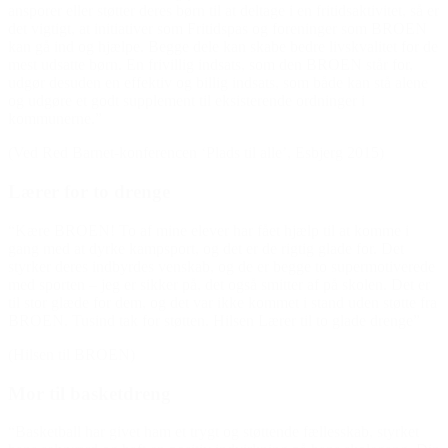
ansporer eller støtter deres børn til at deltage i en fritidsaktivitet, så er
det vigtigt, at initiativer som Fritidspas og foreninger som BROEN
kan gå ind og hjælpe. Begge dele kan skabe bedre livskvalitet for de
mest udsatte børn. En frivillig indsats, som den BROEN står for,
udgør desuden en effektiv og billig indsats, som både kan stå alene
og udgøre et godt supplement til eksisterende ordninger i
kommunerne.”
(Ved Red Barnet-konferencen ‘Plads til alle’, Esbjerg 2015)
Lærer for to drenge
“Kære BROEN! To af mine elever har fået hjælp til at komme i
gang med at dyrke kampsport, og det er de rigtig glade for. Det
styrker deres indbyrdes venskab, og de er begge to supermotiverede
med sporten – jeg er sikker på, det også smitter af på skolen. Det er
til stor glæde for dem, og det var ikke kommet i stand uden støtte fra
BROEN. Tusind tak for støtten. Hilsen Lærer til to glade drenge”
(Hilsen til BROEN)
Mor til basketdreng
“Basketball har givet ham et trygt og støttende fællesskab, styrket