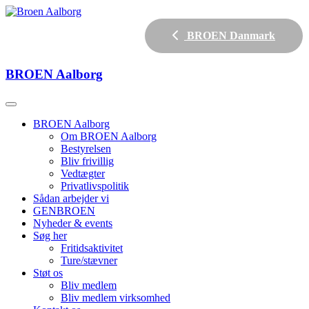
BROEN Danmark
BROEN
Aalborg
BROEN Aalborg
Om BROEN Aalborg
Bestyrelsen
Bliv frivillig
Vedtægter
Privatlivspolitik
Sådan arbejder vi
GENBROEN
Nyheder & events
Søg her
Fritidsaktivitet
Ture/stævner
Støt os
Bliv medlem
Bliv medlem virksomhed