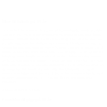
Mor til Jakob på 19 år
“For en hel del år siden, da jeg var på kontanthjælp, havde jeg ikke
‘salt til et æg’, og at betale kontingent og udstyr til min søns fritids
interesse, fodbold, havde jeg slet ikke råd til. Det var ikke sjovt, og
jeg følte mig som den dårligste mor i verden. Heldigvis for mig og
særligt for min søn, startede BROEN Herlev op det år. Jakob var så
heldig, at han blev deres første barn, som de hjalp, og det gjorde for
Jakob og vores familie en verden til forskel. Jakob er i dag næsten
20 år, og som han selv udtaler: ‘Havde det ikke været for Lars, som
hjalp mig dengang og gav mig muligheden for at vælge sportens vej
og vennerne der, havde jeg nok valgt den kriminelle vej og de
venner, som fulgte med den vej.’ I dag er Jakob næsten færdig med
sit andet grundforløb på TEC. Og har fået en læreplads som
elektriker.”
(Hilsen til BROEN Herlev)
Forælder til pige på 11 år