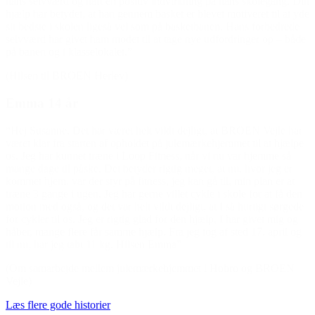
hans selvværd og haft en positiv indvirkning på hans skolegang. Din
hjælp har betydet, at han gennem basket er blevet motiveret til at yde
sit bedste i skolen ligeså vel som på basketbanen. Hans forbedrede
selvværd har givet ham modet til at tage nye udfordringer op – både
på banen og i klasselokalet.”
(Hilsen til BROEN Herlev)
Emma 14 år
“Hej Susanne. Det har været helt vildt dejligt, at BROEN Vejle har
været klar fra starten af opholdet på julemærkehjemmet til at hjælpe
os. Jeg har kunnet træne i Loop Fitness, når vi nu var hjemme så
mange dage til påske. Det betyder rigtig meget, at nu, hvor jeg er
kommet hjem, var der styr på fitness, jeg kan gå til, min plan er at
træne 3 gange i ugen. Jeg har gerne villet cykle i skole for at få den
motion med også, og det var helt vildt dejligt, at I så hurtigt sørgede
for cykler til os. Jeg er rigtig glad for den hjælp, I har givet mig og
håber, mange flere får samme hjælp. Fra jeg tog af sted 17. april og
til nu, har jeg tabt 11 kg. Hilsen Emma”
(Om samarbejde mellem julemærkehjemmet i Hobro og BROEN
Vejle)
Læs flere gode historier