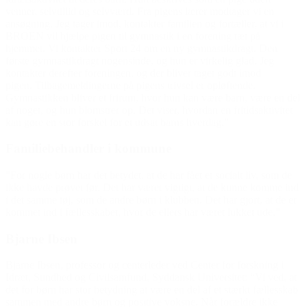
venner, selvtillid og selvværd. Fra pigens lærer modtager vi en
ansøgning. Jeg tager imod, kontakter familien og fortæller, at vi i
BROEN vil hjælpe pigen til gymnastik i en forening tæt på
hjemmet. Vi kontakter Sport 24 om en ny gymnastikdragt. Den
første gymnastikdragt nogensinde, og hun er virkelig glad. Jeg
kontakter derefter foreningen, og der bliver taget godt imod
pigen. Tilbagemeldingerne på pigens trivsel er opløftende.
Gymnastikken bliver et frirum, hvor hun kan være barn, være en del
af noget, og hun blomstrer op. Det viser, hvordan en fritidsaktivitet
kan gøre en stor forskel for et udsat barns hverdag.”
Familiebehandler i kommune
”For nogle børn har det betydet, at de har fået et socialt liv, som de
ikke havde prøvet før. Det har været vigtigt, at de kunne komme ind
i det samme tøj, som de andre børn i klubben. Det har gjort, at de er
kommet ind i fællesskabet, hvor de ellers har været lukket ude.”
Bjarne Ibsen
Bjarne Ibsen, professor og centerleder ved Center for forskning i
Idræt, Sundhed og Civilsamfund, Syddansk Universitet: “Vi ved, at
det for børn har stor betydning at være en del af et stærkt fællesskab
sammen med andre børn og positive voksne. Når forældre ikke