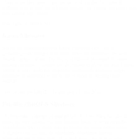
“Louise har fået støtte til gymnastik i et år og lige fået støtte til
fodbold. Hun er glad for at kunne deltage i de samme aktiviteter som
sine venner pga. støtten.”
(Om støtte fra BROEN)
Karen Ellemann
Social- og indenrigsminister Karen Ellemann (V): “Jeg er
grundlæggende optaget af at samle viden om initiativer, der rent
faktisk hjælper udsatte. Det her er et klassisk eksempel på mødet
mellem frivillige og mennesker, der måske er på vej ud over kanten.
BROEN viser, at det har en positiv afsmittende effekt på unges
dannelse og uddannelse, når de har et sundt og meningsfuldt
fritidsliv.”
(Ved besøg hos BROEN i Køge den 23. maj 2016)
Frivillig i BROEN Silkeborg
“Vi begyndte at hjælpe en pige på seks år, som aldrig har gået til
noget ud over skolen. Når hun kommer hjem, er det til forældre,
som drikker. Der er ingen mad på bordet, for det er blevet glemt.
Pengene er meget små, og forældrene prioriterer ikke en
idrætsaktivitet til deres barn. Hun beskrives som en pige uden