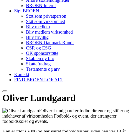
Andre støttemuligheder
BROEN Internt
Støt BROEN
Støt som privatperson
Støt som virksomhed
Bliv medlem
Bliv medlem virksomhed
Bliv frivillig
BROEN Danmark Rundt
CSR og ESG
OK sponsorstøtte
Skab en ny bro
Skattefradrag
Testamente og arv
Kontakt
FIND BROEN LOKALT
Oliver Lundgaard
Oliver Lundgaard er fodboldtræner og stifter og
indehaver af virksomheden Fodbold- og event, der arrangerer
fodboldskoler og events.
Han er født i 2000 og har været fodboldtræner, siden han var 13 år,