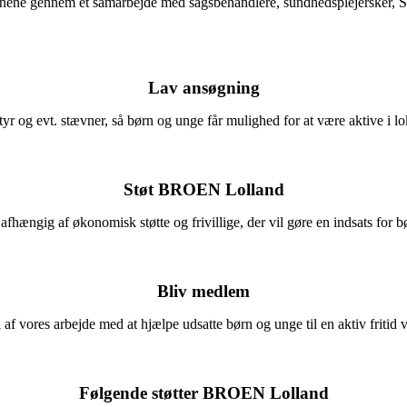
r børnene gennem et samarbejde med sagsbehandlere, sundhedsplejersker
Lav ansøgning
r og evt. stævner, så børn og unge får mulighed for at være aktive i lok
Støt BROEN Lolland
hængig af økonomisk støtte og frivillige, der vil gøre en indsats for b
Bliv medlem
 af vores arbejde med at hjælpe udsatte børn og unge til en aktiv fritid 
Følgende støtter BROEN Lolland