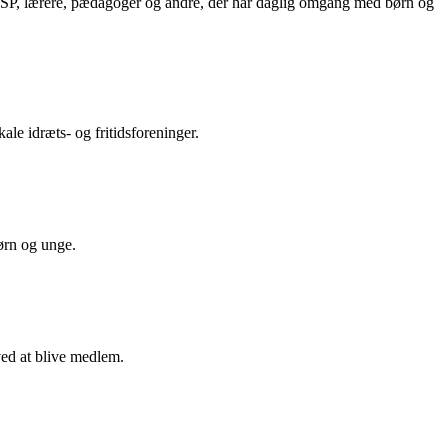
, SSP, lærere, pædagoger og andre, der har daglig omgang med børn og
ale idræts- og fritidsforeninger.
ørn og unge.
ved at blive medlem.