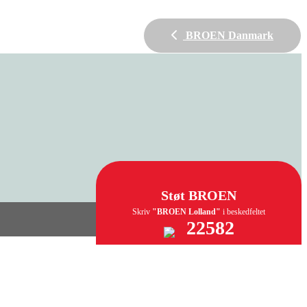
BROEN Danmark
Støt BROEN
Skriv
"BROEN Lolland"
i beskedfeltet
22582