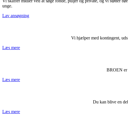
Vi skaffer midler ved at søge fonde, puljer og private, og vi støtte
unge.
Lav ansøgning
Vi hjælper med kontingent, udsty
Læs mere
BROEN er af
Læs mere
Du kan blive en del
Læs mere