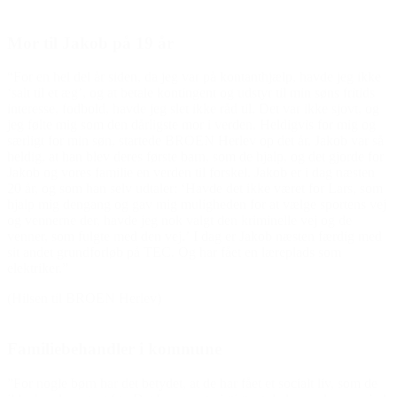
å 19 år
den, da jeg var på kontanthjælp, havde jeg ikke
 betale kontingent og udstyr til min søns fritids
vde jeg slet ikke råd til. Det var ikke sjovt, og
 dårligste mor i verden. Heldigvis for mig og
 startede BROEN Herlev op det år. Jakob var så
eres første barn, som de hjalp, og det gjorde for
e en verden til forskel. Jakob er i dag næsten
v udtaler: ‘Havde det ikke været for Lars, som
 gav mig muligheden for at vælge sportens vej
de jeg nok valgt den kriminelle vej og de
ed den vej.’ I dag er Jakob næsten færdig med
b på TEC. Og har fået en læreplads som
erlev)
er i kommune
t betydet, at de har fået et socialt liv, som de