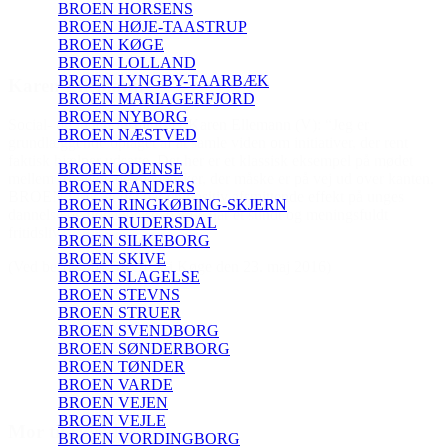
BROEN HORSENS
BROEN HØJE-TAASTRUP
BROEN KØGE
BROEN LOLLAND
BROEN LYNGBY-TAARBÆK
n
BROEN MARIAGERFJORD
BROEN NYBORG
minister Karen Ellemann (V): “Jeg er
BROEN NÆSTVED
 af at samle viden om initiativer, der rent
te. Det her er et klassisk eksempel på mødet
BROEN ODENSE
 mennesker, der måske er på vej ud over kanten.
BROEN RANDERS
har en positiv afsmittende effekt på unges
BROEN RINGKØBING-SKJERN
se, når de har et sundt og meningsfuldt
BROEN RUDERSDAL
BROEN SILKEBORG
BROEN SKIVE
EN i Køge den 23. maj 2016)
BROEN SLAGELSE
BROEN STEVNS
BROEN STRUER
BROEN SVENDBORG
BROEN SØNDERBORG
BROEN TØNDER
BROEN VARDE
BROEN VEJEN
BROEN VEJLE
BROEN VORDINGBORG