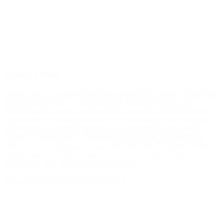
Den gode historie
rgsundlisten), formand for Kultur, Turisme og
, Guldborgsund Kommune: “Kultur og
s alle sammen i kommunen. Så selvfølgelig skal
satte familier kunne deltage, så deres børn og
e de mange facetter foreningslivet byder på –
kens ungemiljø til billedskole, musikskole og
ning, gymnastik, fodbold og håndbold. Det er
af barndommen for alle børn og unge i
læde af de tilbud, der er.”
EN Guldborgsund)