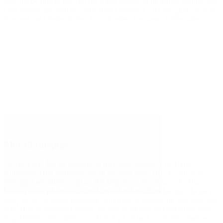
r. Det har været vigtigt, at de kunne komme ind
de andre børn i klubben. Det har gjort, at de er
abet, hvor de ellers har været lukket ude.”
ortælle, at min datter stadig er på Herlev
ives, og alt går bare godt. Hun er ved at få
 og har fået langt mere tro på sig selv. Hun er
est, som hun elsker højt. Hun har nu arbejde i
 oplæring til fodring af hestene og kan tjene lidt
et meget, og hun er næsten på rideskolen hver
m er at få part på en hest, og denne drøm er