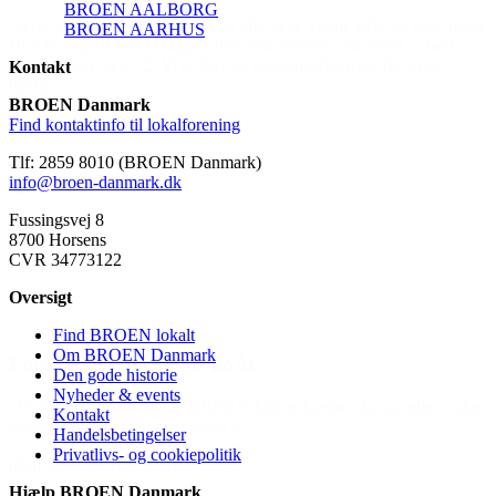
BROEN AALBORG
fgørende. Det ville ikke kunne lade sig gøre uden.
BROEN AARHUS
dning, at hun ikke snakker om andet – ‘hest,
 Vi er bare så taknemmelig over for jeres
Kontakt
BROEN Danmark
Halsnæs)
Find kontaktinfo til lokalforening
Tlf: 2859 8010 (BROEN Danmark)
info@broen-danmark.dk
Fussingsvej 8
8700 Horsens
CVR 34773122
Oversigt
Find BROEN lokalt
Om BROEN Danmark
ng på 12 år
Den gode historie
Nyheder & events
or, at BROEN kunne hjælpe, da han ellers ikke
Kontakt
ktiviteten :)”
Handelsbetingelser
Privatlivs- og cookiepolitik
EN)
Hjælp BROEN Danmark