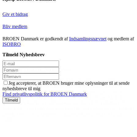
Giv et bidrag
Bliv medlem
BROEN Danmark er godkendt af
Indsamlingsnævnet
og medlem af
ISOBRO
Tilmeld Nyhedsbrev
EN Horsens
ger til en af BROENs frivillige en lørdag
Jeg accepterer, at BROEN bruger mine oplysninger til at sende
 grædende, om hun kan låne penge til en
nyhedsbreve til mig
vor hun skal deltage i et sportsstævne. Den
Find privatlivspolitik for BROEN Danmark
hente pigen og køre hende til Vejle. Da han
 kan låne pengene af sin mor, som hun bor
n med tårer i øjnene: ‘Det ved jeg ikke. Hun gik
us) i torsdags, og jeg har ikke set hende