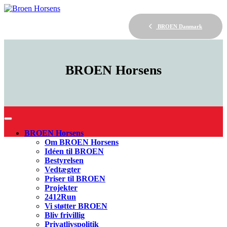
BROEN Danmark
BROEN
Horsens
BROEN Horsens
Om BROEN Horsens
Idéen til BROEN
Bestyrelsen
Vedtægter
Priser til BROEN
Projekter
2412Run
Vi støtter BROEN
Bliv frivillig
Privatlivspolitik