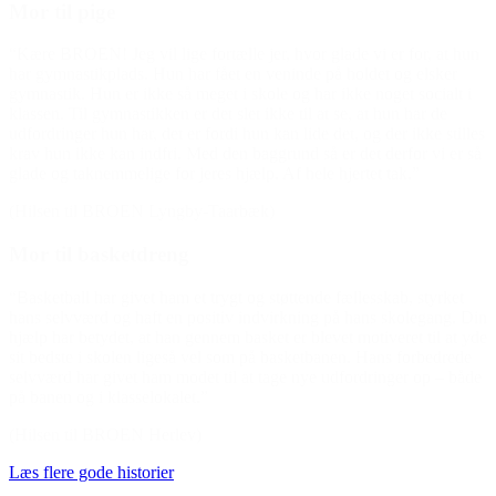
Mor til pige
“Kære BROEN! Jeg vil lige fortælle jer, hvor glade vi er for, at hun
har gymnastikplads. Hun har fået en veninde på holdet og elsker
gymnastik. Hun er ikke så meget i skole og har ikke noget socialt i
klassen. Til gymnastikken er det slet ikke til at se, at hun har de
udfordringer hun har, det er fordi hun kan lide det, og der ikke stilles
krav hun ikke kan indfri. Med den baggrund så er det derfor vi er så
glade og taknemmelige for jeres hjælp. Af hele hjertet tak.”
(Hilsen til BROEN Lyngby-Taarbæk)
Mor til basketdreng
“Basketball har givet ham et trygt og støttende fællesskab, styrket
hans selvværd og haft en positiv indvirkning på hans skolegang. Din
hjælp har betydet, at han gennem basket er blevet motiveret til at yde
sit bedste i skolen ligeså vel som på basketbanen. Hans forbedrede
selvværd har givet ham modet til at tage nye udfordringer op – både
på banen og i klasselokalet.”
(Hilsen til BROEN Herlev)
Læs flere gode historier