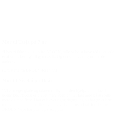
Den gode historie
Mor til Tasja på 7 år
“Hvis vi ikke fik hjælp fra BROEN, ville vi højst have råd til at lade
et af vores børn gå til gymnastik. Og det ville være synd for de
andre to.”
(Om støtte fra BROEN-forening)
Mor til Nicolai på 16 år
“Vi er meget glade og taknemmelige for den hjælp, vi har fået i
tidens løb. Nicolai er blevet mere åben og har fået mod på at spille
mere og med flere. Han er blevet rigtig dygtig, og du har givet ham
muligheder, han ellers ikke ville have haft. Tusind tak for den støtte
BROEN Vejle har ydet og stadig yder.”