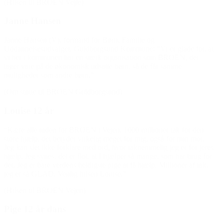
(Hilsen til BROEN Vejle)
Janne Hansen
Janne Hansen (V), formand for Børn, Familie og
Uddannelsesudvalget, Guldborgsund Kommune: “Vi er glade for, at
vi her i kommunen har en stærk organisation som BROEN, der
tager vare på de økonomisk udsatte børn, så de får samme
muligheder som andre børn.”
(Om støtte til BROEN Guldborgsund)
Louise 12 år
“Kære alle inden for BROEN i Vejen. 1000 millioner tak for den
store hjælp, det betyder virkelig meget for mig, også for min mor.
Jeg kan slet ikke forklare med ord, hvor taknemmelig jeg er for jeres
hjælp. Jeg synes, det er flot, at I hjælper så mange, som har brug for
det. Jeg er bare verdens heldigste pige at få hjælp. Millioner af tak,
jeg er så GLAD. Venlig hilsen Louise.”
(Hilsen til BROEN Vejen)
Pige 12 år dans