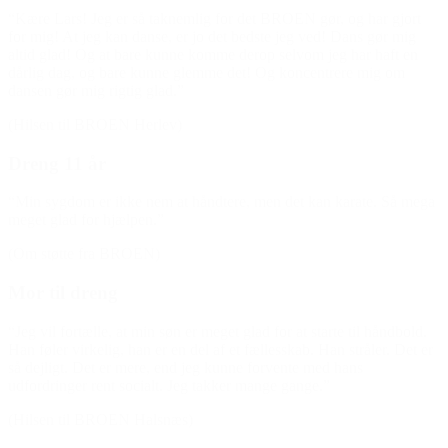
“Kære Lars! Jeg er så taknemlig for det BROEN gør, og har gjort
for mig! At jeg kan danse, er jo det bedste jeg ved! Dans gør mig
altid glad! Og at bare kunne komme derop selvom jeg har haft en
dårlig dag, og bare kunne glemme det! Og koncentrere mig om
dansen gør mig rigtig glad.”
(Hilsen til BROEN Herlev)
Dreng 11 år
“Min sygdom er ikke nem at håndtere, men det kan karate. Så mega
meget glad for hjælpen.”
(Om støtte fra BROEN)
Mor til dreng
“Jeg vil fortælle, at min søn er meget glad for at starte til håndbold.
Han føler virkelig, han er en del af et fællesskab. Han stråler. Det er
så dejligt. Det er mere, end jeg kunne forvente med hans
udfordringer rent socialt. Jeg takker mange gange.”
(Hilsen til BROEN Halsnæs)