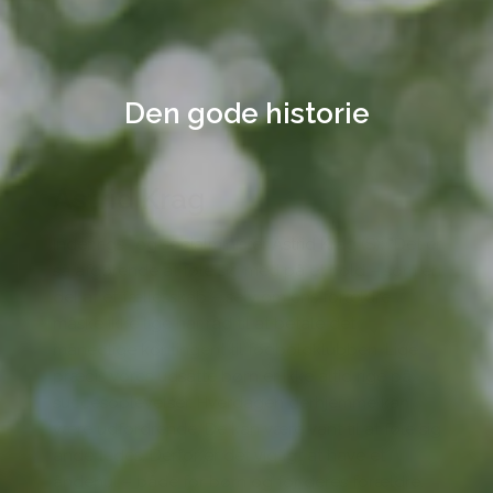
Den gode historie
Astrid Krag
Indenrigs- og socialminister Astrid Krag (S): “Det er
så afgørende at føle sig med på et hold – som en
del af et fællesskab – selv om ens forældre
måske ikke lige har råd til at betale det
månedlige kontingent til fodboldklubben. Lige
præcis vores udsatte børn er ikke altid rige på
succesoplevelser. Hverdagen derhjemme kan
være udfordrende. De kan være vant til at føle sig
anderledes. Derfor er det vigtigt at have et
åndehul – både for børn og for deres forældre.