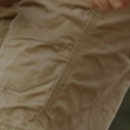
(Om støtte fra BROEN)
Frivillig i BROEN Horsens
“En pige på 11 år ringer til en af BROENs frivillige
en lørdag formiddag og spørger grædende, om
hun kan låne penge til en busbillet til Vejle, hvor
hun skal deltage i et sportsstævne. Den frivillige
vælger at hente pigen og køre hende til Vejle. Da
han spørger, om ikke hun kan låne pengene af
sin mor, som hun bor alene med, svarer hun med
tårer i øjnene: ‘Det ved jeg ikke. Hun gik på Klods
Hans (værtshus) i torsdags, og jeg har ikke set
hende siden.’ ”
Mor til Teis på 15 år
“Jeg vil bare fortælle, hvor stor en betydning det
har været for min søn, at BROEN Herlev støtter
hans træning til Wing Tai. Teis er født 15 uger for