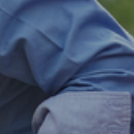
Begge dele kan skabe bedre livskvalitet for de
mest udsatte børn. En frivillig indsats, som den
BROEN står for, udgør desuden en effektiv og
billig indsats, som både kan stå alene og udgøre
et godt supplement til eksisterende ordninger i
kommunerne.”
(Ved Red Barnet-konferencen ‘Plads til alle’,
Esbjerg 2015)
Sundhedskonsulent i
kommune
Charlotte Baere,
projektkoordinator/sundhedskonsulent, Køge
Kommune: “I min hverdag oplever jeg den
livsglæde, det giver børn og deres familier at få
hjælp fra BROEN. Mange børn får ikke opfyldt
deres drøm om at kunne dyrke en fritidsinteresse,
fordi deres forældre ikke har plads i budgettet til