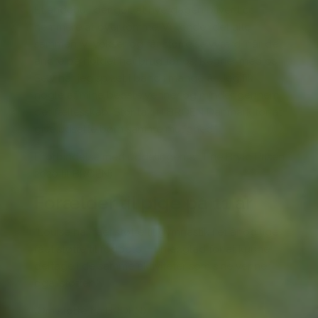
Et åndehul, der gør, at hverdagen bliver lidt
nemmere at overkomme. Vi kender det alle
sammen. Vi vokser og får større selvværd, når de
andre på holdet har brug for os. Regner med os.
Selv har jeg spillet i band i mange år. Jeg fik
nogle af mine bedste venner og minder gennem
det fællesskab. Stor tak til BROEN Danmark for at
give udsatte børn samme mulighed.”
(I forbindelse med uddelingen af Tine Bryld Prisen
2020 til BROEN)
Forælder til pige på 11 år
“Louise har fået støtte til gymnastik i et år og lige
fået støtte til fodbold. Hun er glad for at kunne
deltage i de samme aktiviteter som sine venner
pga. støtten.”
(Om støtte fra BROEN)