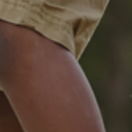
tidligt og er et sensitivt barn. Han er ofte lidt
usikker på sig selv og sin præstation – især i
skolen. Men efter han er begyndt til Wing Tai, er
det en helt, helt anden dreng. Han har fået så
meget selvtillid og tro på sig selv. Han er blevet
SÅ meget bedre til at fordybe sig i ting og udføre
opgaver selvstændigt. Det er min klare
overbevisning, at han slet ikke ville have nået
denne udvikling, hvis det ikke havde været for
hans træning. Og uden ‘din’ støtte havde jeg som
flexjobber ikke haft mulighed for at betale den
sport. Så vi er så evigt taknemmelige!”
(Hilsen til BROEN Herlev)
Dreng på musikskole
“Han er en succeshistorie. Han har udviklet sig
musikalsk intet mindre end fremragende, som kun