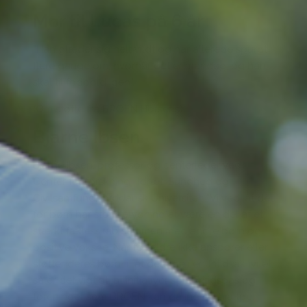
Mor til Lucas på 6 år
“Han glæder sig helt vildt og har allerede spurgt
flere gange om, hvornår det er mandag, og han
skal til fodbold igen.”
(Om støtte fra BROEN Horsens)
Bjarne Ibsen
Bjarne Ibsen, professor og centerleder ved
Center for forskning i Idræt, Sundhed og
Civilsamfund, Syddansk Universitet: “Vi ved, at det
for børn har stor betydning at være en del af et
stærkt fællesskab sammen med andre børn og
positive voksne. Når forældre ikke ansporer eller
støtter deres børn til at deltage i en fritidsaktivitet,
så er det vigtigt, at initiativer som Fritidspas og
foreninger som BROEN kan gå ind og hjælpe.