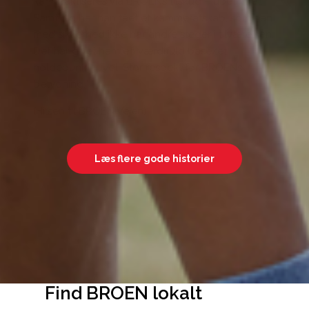
kan praktiseres via BROENs tilskud – ubetinget.
Samtidig har han fået et kammeratskab, som han
med sikkerhed ikke har andre steder i tilværelsen.
Det har givet ham en værdifuld base/et
holdepunkt i livet. Stor respekt for BROENs
betydning.”
(Hilsen til BROEN Vejen)
Læs flere gode historier
Find BROEN lokalt