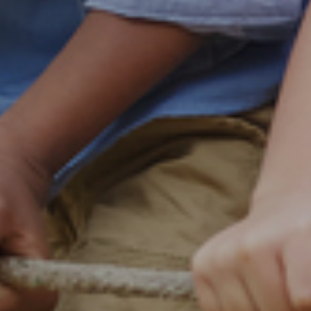
et foreningsmedlemskab. Her bygger BROEN
virkelig bro. Jeg har set de fantastiske
ansigtsudtryk, det giver, når ”lillePeter” møder
”frivilligPeter” fra BROEN i den lokale
sportsforretning. Inklusion i en aktivitet drevet af
frivillige ildsjæle, som ”vil” børnene, rykker virkelig
noget hos den enkelte.”
(Interview, samarbejdsmøde, Køge 2014)
Dreng 10 år
“Synes det har været dejligt at kunne få noget
‘rigtigt’ tøj til fodbold. Det har været godt at
kunne få lov til at prøve nogle forskellige
aktiviteter, så jeg kunne finde ud af, hvad jeg
allerhelst ville gå til.”