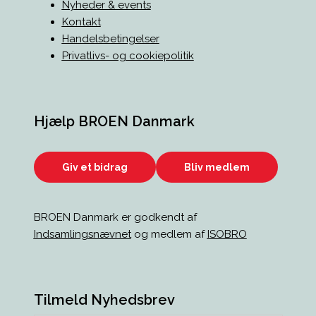
Nyheder & events
BROEN Herlev
Kontakt
Herlev
Handelsbetingelser
BROEN Hillerød
Privatlivs- og cookiepolitik
Hillerød
BROEN Høje-Taastrup
Hjælp BROEN Danmark
Høje-Taastrup
BROEN Køge
Køge
Giv et bidrag
Bliv medlem
BROEN Lolland
Lolland
BROEN Danmark er godkendt af
Indsamlingsnævnet
og medlem af
ISOBRO
BROEN Lyngby-Taarbæk
Lyngby-Taarbæk
BROEN Mariagerfjord
Tilmeld Nyhedsbrev
Mariagerfjord