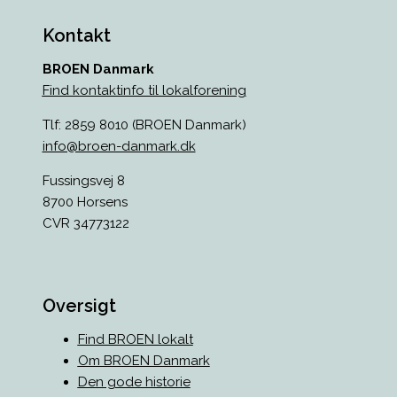
BROEN Frederikshavn
Frederikshavn
Kontakt
BROEN Frederikssund
BROEN Danmark
Frederikssund
Find kontaktinfo til lokalforening
BROEN Greve
Tlf: 2859 8010 (BROEN Danmark)
2670, Greve
info@broen-danmark.dk
BROEN Guldborgsund
Fussingsvej 8
Guldborgsund
8700 Horsens
CVR 34773122
BROEN Haderslev
Haderslev
BROEN Halsnæs
Oversigt
Halsnæs
Find BROEN lokalt
BROEN Hedensted
Om BROEN Danmark
Hedensted
Den gode historie