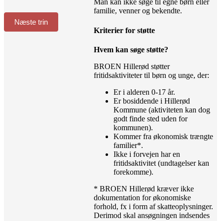
Man kan ikke søge til egne børn eller
familie, venner og bekendte.
Næste trin
Kriterier for støtte
Hvem kan søge støtte?
BROEN Hillerød støtter
fritidsaktiviteter til børn og unge, der:
Er i alderen 0-17 år.
Er bosiddende i Hillerød
Kommune (aktiviteten kan dog
godt finde sted uden for
kommunen).
Kommer fra økonomisk trængte
familier*.
Ikke i forvejen har en
fritidsaktivitet (undtagelser kan
forekomme).
* BROEN Hillerød kræver ikke
dokumentation for økonomiske
forhold, fx i form af skatteoplysninger.
Derimod skal ansøgningen indsendes