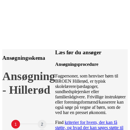
Læs før du ansøger
Ansøgningsskema
Ansøgningsprocedure
Ansøgning
Ansøgning
-
Fagpersoner, som henviser børn til
Hillerød
BROEN Hillerød, er typisk
- Hillerød
skolelærere/pædagoger,
sundhedsplejersker eller
familierådgivere. Frivillige instruktører
eller foreningsformænd/kasserere kan
også søge på vegne af børn, som de
ved har en presset økonomi.
Find
kriterier for hvem, der kan få
støtte, og hvad der kan søges støtte til