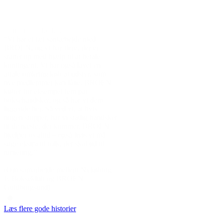
Familiekonsulent
Lisbeth Zornig Anders
“BROEN har igennem årene været
Lisbeth Zornig Anders
en vigtig samarbejdspartner i mit
forfatter, tidligere prote
virke. Den er altid tænkt ind i
BROEN Danmark: “Når
opgaveløsningen, og der er altid en
hvor vigtigt det er at gå 
stor velvilje til løsninger,
er det organisationer
N
mulighedernes kunst, og der er
der er afgørende for, at 
meget kort vej til hjælpen.”
frø, som gør, at børnen
livsbane. Derfor kan de
(Familiekonsulent i Silkeborg
afgørende for et barns 
ker
Kommune)
stifter bekendtskab 
(Ved støttearrangeme
Struer, Struer 2014)
g
Læs flere gode historier