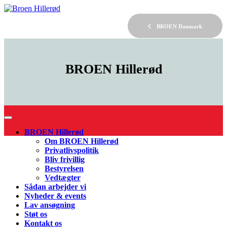
BROEN Danmark
BROEN
Hillerød
BROEN Hillerød
Om BROEN Hillerød
Privatlivspolitik
Bliv frivillig
Bestyrelsen
Vedtægter
Sådan arbejder vi
Nyheder & events
Lav ansøgning
Støt os
Kontakt os