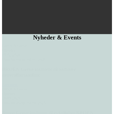
Nyheder & Events
BROEN Greve
Oprettet:
05/02 2026
Dato for event: 04/03 2026
BROEN Greve inviterer til ordinær
generalforsamling
Læs mere
BROEN Greve
Oprettet:
26/05 2025
Dato for event: 04/06 2025
Broen Greve inviterer til cykelløbet BROEN