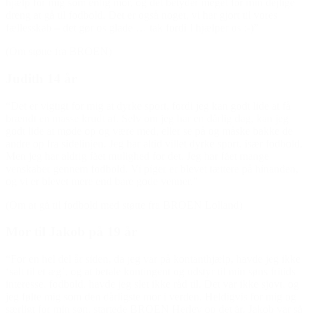
hjælp for mig som enlig mor, og det betyder meget for min dejlige
dreng at gå til fodbold. Det er også noget, vi har gjort til vores
fællesskab – det gør os glade … tak fordi I hjælper os :-)”
(Om støtte fra BROEN)
Judith 14 år
“Det er vigtigt for mig at dyrke sport, fordi jeg kan godt lide at få
brændt en masse krudt af. Selv om jeg har en dårlig dag, kan jeg
godt lide at møde op og være med, eller se på og måske bakke de
andre op fra sidelinjen. Jeg har altid villet dyrke sport, især fodbold.
Men jeg har aldrig fået mulighed for det. Jeg har fået mange
venskaber gennem fodbold. Vi piger er blevet tættere på hinanden,
og vi er blevet mere end bare gode venner.”
(Om at gå til fodbold med støtte fra BROEN Lolland)
Mor til Jakob på 19 år
“For en hel del år siden, da jeg var på kontanthjælp, havde jeg ikke
‘salt til et æg’, og at betale kontingent og udstyr til min søns fritids
interesse, fodbold, havde jeg slet ikke råd til. Det var ikke sjovt, og
jeg følte mig som den dårligste mor i verden. Heldigvis for mig og
særligt for min søn, startede BROEN Herlev op det år. Jakob var så