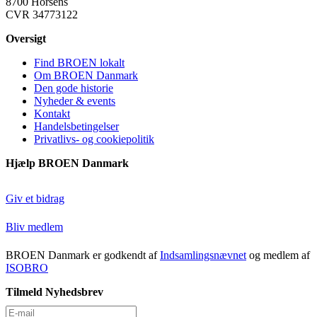
8700 Horsens
BROEN Greve
CVR 34773122
2670, Greve
Oversigt
BROEN Guldborgsund
Find BROEN lokalt
Guldborgsund
Om BROEN Danmark
Den gode historie
BROEN Haderslev
Nyheder & events
Kontakt
Haderslev
Handelsbetingelser
Privatlivs- og cookiepolitik
BROEN Halsnæs
Hjælp BROEN Danmark
Halsnæs
BROEN Hedensted
Giv et bidrag
Hedensted
Bliv medlem
BROEN Herlev
BROEN Danmark er godkendt af
Indsamlingsnævnet
og medlem af
Herlev
ISOBRO
BROEN Hillerød
Tilmeld Nyhedsbrev
Hillerød