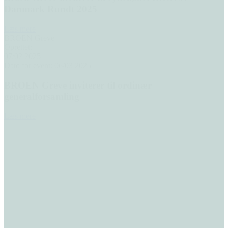
Danmark Rundt 2025
Læs mere
BROEN Greve
Oprettet:
07/02 2025
Dato for event: 06/03 2025
BROEN Greve inviterer til ordinær
generalforsamling
Læs mere