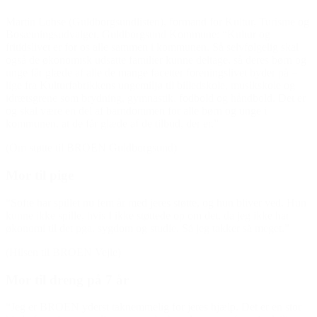
Martin Lohse (Guldborgsundlisten), formand for Kultur, Turisme og
Bosætningsudvalget, Guldborgsund Kommune: “Kultur og
fritidslivet er for os alle sammen i kommunen. Så selvfølgelig skal
også de økonomisk udsatte familier kunne deltage, så deres børn og
unge får glæde af alle de mange facetter foreningslivet byder på –
lige fra Kulturfabrikkens ungemiljø til billedskole, musikskole og
idrætsgrene som brydning, gymnastik, fodbold og håndbold. Det er
og skal være en del af barndommen for alle børn og unge i
kommunen, at de får glæde af de tilbud, der er.”
(Om støtte til BROEN Guldborgsund)
Mor til pige
“Sofie har spillet nu fem år med jeres støtte, og hun bliver ved. Hun
kunne ikke spille, hvis I ikke støttede op om det, da jeg ik
ke har
økonomi til det pga. sygdom og studie. Så jeg takker så meget.”
(Hilsen til BROEN Vejle)
Mor til dreng på 7 år
“Jeg er BROEN yderst taknemmelig for jeres hjælp. Det er en stor