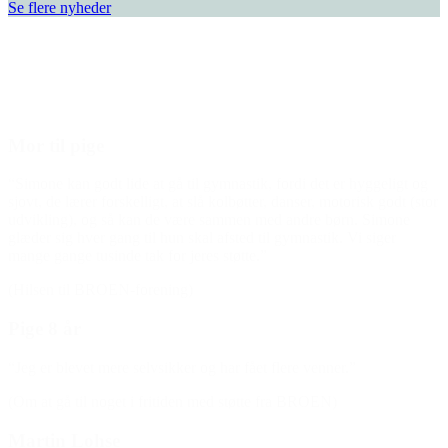
Se flere nyheder
Den gode historie
Mor til pige
“Simone kan godt lide at gå til gymnastik, fordi det er hyggeligt og
sjovt, de lærer forskelligt, at slå kolbøtter, danser, motorisk godt (stor
udvikling), og så kan de være sammen med andre børn. Simone
glæder sig hver gang til hun skal afsted til gymnastik. Vi siger
mange gange tusinde tak for jeres støtte.”
(Hilsen til BROEN-forening)
Pige 8 år
“Jeg er blevet mere selvsikker og har fået flere venner.”
(Om at gå til noget i fritiden med støtte fra BROEN)
Martin Lohse