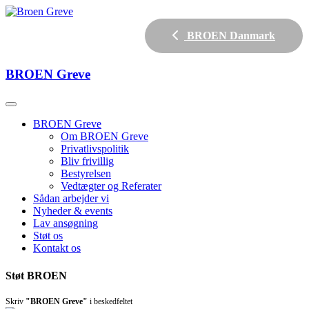
BROEN Danmark
BROEN
Greve
BROEN Greve
Om BROEN Greve
Privatlivspolitik
Bliv frivillig
Bestyrelsen
Vedtægter og Referater
Sådan arbejder vi
Nyheder & events
Lav ansøgning
Støt os
Kontakt os
Støt BROEN
Skriv
"BROEN Greve"
i beskedfeltet