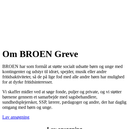
Om BROEN Greve
BROEN har som formål at støtte socialt udsatte børn og unge med
kontingenter og udstyr til idræt, spejder, musik eller andre
fritidsaktiviteter, så de på lige fod med alle andre børn har mulighed
for at dyrke fritidsinteresser.
Vi skaffer midler ved at søge fonde, puljer og private, og vi støtter
børnene gennem et samarbejde med sagsbehandlere,
sundhedsplejersker, SSP, lærere, pædagoger og andre, der har daglig
omgang med børn og unge.
Lav ansøgning