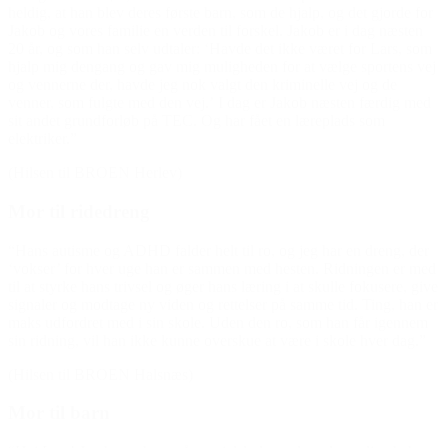
heldig, at han blev deres første barn, som de hjalp, og det gjorde for
Jakob og vores familie en verden til forskel. Jakob er i dag næsten
20 år, og som han selv udtaler: ‘Havde det ikke været for Lars, som
hjalp mig dengang og gav mig muligheden for at vælge sportens vej
og vennerne der, havde jeg nok valgt den kriminelle vej og de
venner, som fulgte med den vej.’ I dag er Jakob næsten færdig med
sit andet grundforløb på TEC. Og har fået en læreplads som
elektriker.”
(Hilsen til BROEN Herlev)
Mor til ridedreng
“Hans autisme og ADHD falder helt til ro, og jeg har en dreng, der
‘vokser’ for hver uge han er sammen med hesten. Ridningen er med
til at styrke hans trivsel og øger hans læring i at skulle fokusere, give
signaler og modtage ny viden og rettelser på samme tid. Ting, han er
maks udfordret med i sin skole. Uden den ro, som han får igennem
sin ridning, vil han ikke kunne overskue at være i skole hver dag.”
(Hilsen til BROEN Halsnæs)
Mor til barn