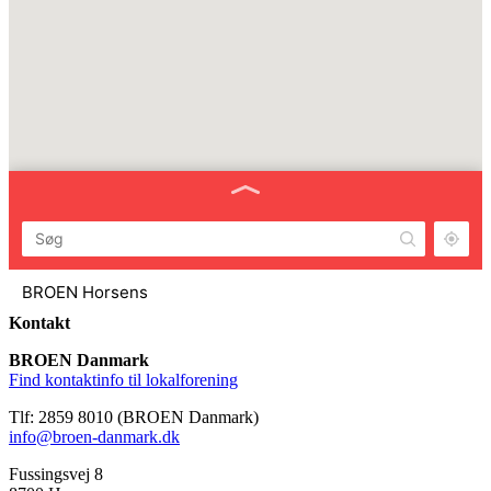
BROEN Horsens
Horsens
Kontakt
BROEN Danmark
BROEN Frederikshavn
Find kontaktinfo til lokalforening
Frederikshavn
Tlf: 2859 8010 (BROEN Danmark)
BROEN Frederikssund
info@broen-danmark.dk
Frederikssund
Fussingsvej 8