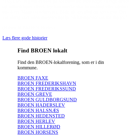
“Hej Lars! Jeg har et barn på specialskole med nogle særlige behov
og udfordringer i livet. Jeg kan mærke stor forandring efter opstart
hos Krav Maga (selvforsvar). Både på selvtillid og selvværd. Det
var aldrig sket uden din/jeres hjælp. Så kæmpestor tak for dig/jer.”
(Hilsen til BROEN Herlev)
Læs flere gode historier
Find BROEN lokalt
Find den BROEN-lokalforening, som er i din
kommune.
BROEN FAXE
BROEN FREDERIKSHAVN
BROEN FREDERIKSSUND
BROEN GREVE
BROEN GULDBORGSUND
BROEN HADERSLEV
BROEN HALSNÆS
BROEN HEDENSTED
BROEN HERLEV
BROEN HILLERØD
BROEN HORSENS