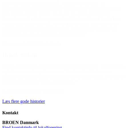
børn ville gerne gå til gymnastik, men det var for dyrt. Så
sundhedsplejersken sagde, at hun ville kontakte BROEN Lolland,
som ringede tilbage til mig, og nu har jeg nogle meget glade
børn, der går til redskabsgymnastik i Nakskov. Vi ved jo alle, hvor
vigtigt det er at bevæge sig, så vi er fysisk sunde, men også hvor
vigtigt det er at være glade og sociale, så psyken er sund. De er
fantastiske, og gør et fantastisk stykke arbejde.”
(Om støtte fra BROEN Lolland)
Henrik Nielsen
Henrik Nielsen (K), formand for udvalget for erhverv, beskæftigelse
og kultur i Svendborg Kommune: “Det handler ikke kun om
motion. Det handler også om at blive del af fællesskaber, hvor der er
mulighed for at løfte sig og få et godt liv.”
(I artikel om BROEN Svendborg)
Læs flere gode historier
Kontakt
BROEN Danmark
Find kontaktinfo til lokalforening