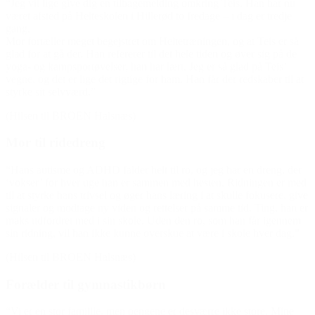
“Jeg vil lige give dig en tilbagemelding omkring Teis. Han har nu
været afsted på Helteskolen i Hillerød to fredage – i dag er tredje
gang.
Mor fortæller meget begejstret om Heltetræningen, og at Teis er så
glad for at gå der. Han refererer til det hele tiden og øver sig på de
yoga- og kampsportøvelser, han har lært. Jeg er så glad på Teis’
vegne, og det er lige det rigtige for ham. Han får der redskaber til at
styrke sit selvværd.”
(Hilsen til BROEN Halsnæs)
Mor til ridedreng
“Hans autisme og ADHD falder helt til ro, og jeg har en dreng, der
‘vokser’ for hver uge han er sammen med hesten. Ridningen er med
til at styrke hans trivsel og øger hans læring i at skulle fokusere, give
signaler og modtage ny viden og rettelser på samme tid. Ting, han er
maks udfordret med i sin skole. Uden den ro, som han får igennem
sin ridning, vil han ikke kunne overskue at være i skole hver dag.”
(Hilsen til BROEN Halsnæs)
Forælder til gymnastikbørn
“Vi er en stor famillie, men pengene er desværre ikke store. Mine