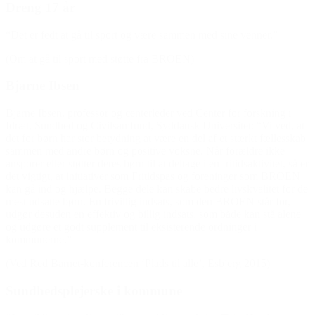
Dreng 17 år
“Det er fedt at gå til sport og være sammen med sine venner.”
(Om at gå til sport med støtte fra BROEN)
Bjarne Ibsen
Bjarne Ibsen, professor og centerleder ved Center for forskning i
Idræt, Sundhed og Civilsamfund, Syddansk Universitet: “Vi ved, at
det for børn har stor betydning at være en del af et stærkt fællesskab
sammen med andre børn og positive voksne. Når forældre ikke
ansporer eller støtter deres børn til at deltage i en fritidsaktivitet, så er
det vigtigt, at initiativer som Fritidspas og foreninger som BROEN
kan gå ind og hjælpe. Begge dele kan skabe bedre livskvalitet for de
mest udsatte børn. En frivillig indsats, som den BROEN står for,
udgør desuden en effektiv og billig indsats, som både kan stå alene
og udgøre et godt supplement til eksisterende ordninger i
kommunerne.”
(Ved Red Barnet-konferencen ‘Plads til alle’, Esbjerg 2015)
Sundhedsplejerske i kommune