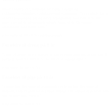
Janne Hansen (V), formand for Børn, Familie og
Uddannelsesudvalget, Guldborgsund Kommune: “Vi er glade for, at
vi her i kommunen har en stærk organisation som BROEN, der
tager vare på de økonomisk udsatte børn, så de får samme
muligheder som andre børn.”
(Om støtte til BROEN Guldborgsund)
Forældre til dreng på 8 år
“Thor vil gerne, at jeg skriver, at han er rigtig glad for, at han kan få
hjælp til sport fra BROEN. Ja, det er vi voksne også.”
(Om støtte fra BROEN)
Forælder til pige på 11 år
“Louise har fået støtte til gymnastik i et år og lige fået støtte til
fodbold. Hun er glad for at kunne deltage i de samme aktiviteter som
sine venner pga. støtten.”
(Om støtte fra BROEN)