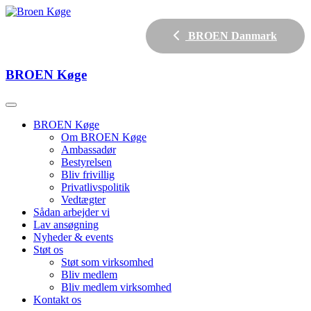
BROEN Danmark
BROEN
Køge
BROEN Køge
Om BROEN Køge
Ambassadør
Bestyrelsen
Bliv frivillig
Privatlivspolitik
Vedtægter
Sådan arbejder vi
Lav ansøgning
Nyheder & events
Støt os
Støt som virksomhed
Bliv medlem
Bliv medlem virksomhed
Kontakt os