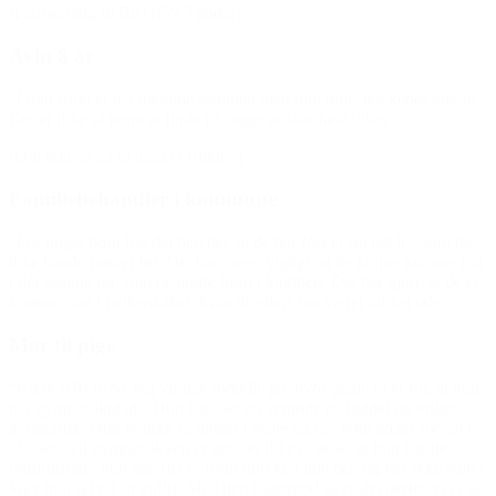
(I ansøgning til BROEN Tønder)
Avin 8 år
“I min fritid er jeg hjemme sammen med min mor. Jeg keder mig tit.
Det er ikke så nemt at finde på noget at lave hele tiden.”
(Om ikke at gå til noget i fritiden)
Familiebehandler i kommune
”For nogle børn har det betydet, at de har fået et socialt liv, som de
ikke havde prøvet før. Det har været vigtigt, at de kunne komme ind
i det samme tøj, som de andre børn i klubben. Det har gjort, at de er
kommet ind i fællesskabet, hvor de ellers har været lukket ude.”
Mor til pige
“Kære BROEN! Jeg vil lige fortælle jer, hvor glade vi er for, at hun
har gymnastikplads. Hun har fået en veninde på holdet og elsker
gymnastik. Hun er ikke så meget i skole og har ikke noget socialt i
klassen. Til gymnastikken er det slet ikke til at se, at hun har de
udfordringer hun har, det er fordi hun kan lide det, og der ikke stilles
krav hun ikke kan indfri. Med den baggrund så er det derfor vi er så