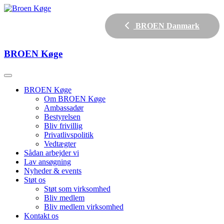
BROEN Danmark
BROEN
Køge
BROEN Køge
Om BROEN Køge
Ambassadør
Bestyrelsen
Bliv frivillig
Privatlivspolitik
Vedtægter
Sådan arbejder vi
Lav ansøgning
Nyheder & events
Støt os
Støt som virksomhed
Bliv medlem
Bliv medlem virksomhed
Kontakt os