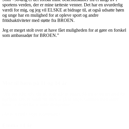
sportens verden, der er mine tætteste venner. Det har en uvurderlig
værdi for mig, og jeg vil ELSKE at bidrage til, at også udsatte børn
og unge har en mulighed for at opleve sport og andre
fritidsaktiviteter med støtte fra BROEN.
Jeg er meget stolt over at have fået muligheden for at gøre en forskel
som ambassadør for BROEN.”
Den gode historie
Mor til børn på 11 og 14 år
“Jeg har ikke selv råd til, at de går til noget. Så jeg er meget glad for
hjælpen. Det er sundt for børn at gå til noget sammen med andre
børn – i stedet for at sidde derhjemme.”
(Aktiv Fritid i Vejle Kommune)
Emma 14 år