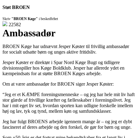
Støt BROEN
Skriv
"BROEN Køge"
i beskedfeltet
22582
Ambassadør
BROEN Køge har udnævnt Jesper Køster til frivillig ambassadør
for socialt udsatte børn og unges aktive fritidsliv.
Jesper Køster er direktør i Spar Nord Køge Bugt og tidligere
divisionsspiller hos Køge Boldklub. Jesper har allerede ydet en
kæmpeindsats for at støtte BROEN Køges arbejde.
Om at være ambassadør for BROEN siger Jesper Køster:
“Jeg er et KÆMPE foreningsmenneske – og jeg har hele mit liv haft
stor glæde af frivillige kræfter og fællesskaber i foreningslivet. Jeg
har i mit eget liv set, hvordan sporten kan udligne forskelle imellem
høj og lav, tyk og tynd, mellem køn og samfundsklasser.
Jeg har fulgt BROENS arbejde igennem mange år – og jeg er dybt
fascineret af deres arbejde og den forskel, de gør for børn og unge.
Som +50-årig er det fortsat mine bekendtskaber fra et langt liv i