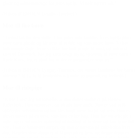
glade og taknemmelige for jeres hjælp. Af hele hjertet tak.”
(Hilsen til BROEN Lyngby-Taarbæk)
Mor til fire børn
“Tusind tak for den støtte, I har givet min familie. Jeres hjælp giver
mine børn glæde og får dem til at føle sig som andre børn. Vi har
haft mange dage, hvor vi ikke har haft penge til mad, og siden vi
kom til Danmark, har jeg købt brugt tøj og sportstøj til mine børn i
Røde Kors. Jeg er glad for, at der er mennesker som jer!”
(Hilsen til BROEN Lyngby-Taarbæk, der støtter familiens fire børn i
alderen 7 til 12 år til henholdsvis karate, gymnastik og fodbold.)
Mor til ridepige
“Kære Lars! Jeg vil fortælle, at min datter stadig er på Herlev
Rideskole. Hun stortrives, og alt går bare godt. Hun er ved at få
opbygget selvtilliden og har fået langt mere tro på sig selv. Hun er
blevet passer på en hest, som hun elsker højt. Hun har nu arbejde i
sigte, og er sat under oplæring til fodring af hestene og kan tjene lidt
selv. Hun er blomstret meget, og hun er næsten på rideskolen hver
dag. Hendes store drøm er at få part på en hest, og denne drøm er