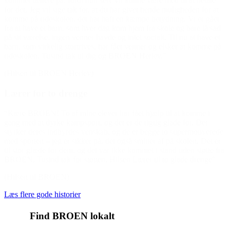
kommet tættere på, fordi hun selv vil kunne være med til at betale
for det. Jeg vil sige tak for, at du har givet hende muligheden for at
komme på rideskolen, det har haft en kæmpe betydning. Vi er gået
fra at have et barn, som hver dag kom hjem fra skole og bare lå/sad
på sit værelse, ingen venner havde og intet socialt. Til nu at have et
barn, som virkelig stortrives, har fået venner og elsker at komme på
rideskolen. Tusind tak til dig og BROEN Herlev.”
(Hilsen til BROEN Herlev)
Lærer for to drenge
“Kære BROEN! To af mine elever har fået hjælp til at komme i
gang med at dyrke kampsport, og det er de rigtig glade for. Det
styrker deres indbyrdes venskab, og de er begge to supermotiverede
med sporten – jeg er sikker på, det også smitter af på skolen. Det er
til stor glæde for dem, og det var ikke kommet i stand uden støtte fra
BROEN. Tusind tak for støtten. Hilsen Lærer til to glade drenge”
(Hilsen til BROEN)
Læs flere gode historier
Find BROEN lokalt