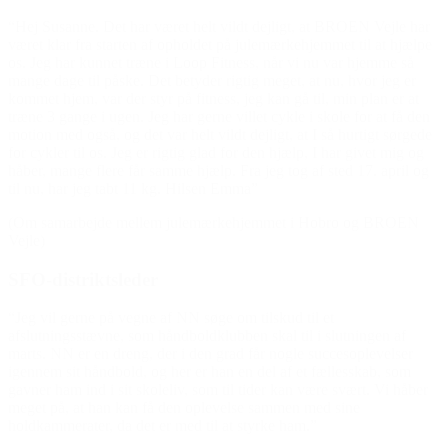
“Hej Susanne. Det har været helt vildt dejligt, at BROEN Vejle har
været klar fra starten af opholdet på julemærkehjemmet til at hjælpe
os. Jeg har kunnet træne i Loop Fitness, når vi nu var hjemme så
mange dage til påske. Det betyder rigtig meget, at nu, hvor jeg er
kommet hjem, var der styr på fitness, jeg kan gå til, min plan er at
træne 3 gange i ugen. Jeg har gerne villet cykle i skole for at få den
motion med også, og det var helt vildt dejligt, at I så hurtigt sørgede
for cykler til os. Jeg er rigtig glad for den hjælp, I har givet mig og
håber, mange flere får samme hjælp. Fra jeg tog af sted 17. april og
til nu, har jeg tabt 11 kg. Hilsen Emma”
(Om samarbejde mellem julemærkehjemmet i Hobro og BROEN
Vejle)
SFO-distriktsleder
“Jeg vil gerne på vegne af NN søge om tilskud til et
afslutningsstævne, som håndboldklubben skal til i slutningen af
marts. NN er en dreng, der i den grad får nogle succesoplevelser
igennem sit håndbold, og her er han en del af et fællesskab, som
gavner ham ind i sit skoleliv, som til tider kan være svært. Vi håber
meget på, at han kan få den oplevelse sammen med sine
holdkammerater, da det er med til at styrke ham.”