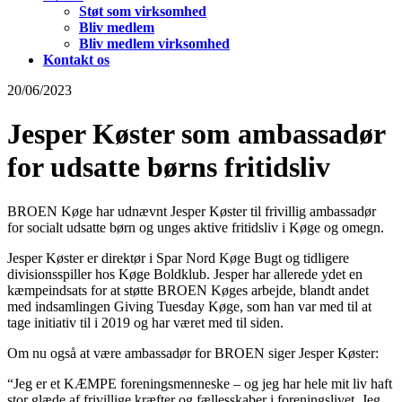
Støt som virksomhed
Bliv medlem
Bliv medlem virksomhed
Kontakt os
20/06/2023
Jesper Køster som ambassadør
for udsatte børns fritidsliv
BROEN Køge har udnævnt Jesper Køster til frivillig ambassadør
for socialt udsatte børn og unges aktive fritidsliv i Køge og omegn.
Jesper Køster er direktør i Spar Nord Køge Bugt og tidligere
divisionsspiller hos Køge Boldklub. Jesper har allerede ydet en
kæmpeindsats for at støtte BROEN Køges arbejde, blandt andet
med indsamlingen Giving Tuesday Køge, som han var med til at
tage initiativ til i 2019 og har været med til siden.
Om nu også at være ambassadør for BROEN siger Jesper Køster:
“Jeg er et KÆMPE foreningsmenneske – og jeg har hele mit liv haft
stor glæde af frivillige kræfter og fællesskaber i foreningslivet. Jeg