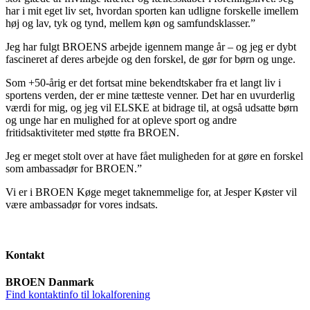
har i mit eget liv set, hvordan sporten kan udligne forskelle imellem
høj og lav, tyk og tynd, mellem køn og samfundsklasser.”
Jeg har fulgt BROENS arbejde igennem mange år – og jeg er dybt
fascineret af deres arbejde og den forskel, de gør for børn og unge.
Som +50-årig er det fortsat mine bekendtskaber fra et langt liv i
sportens verden, der er mine tætteste venner. Det har en uvurderlig
værdi for mig, og jeg vil ELSKE at bidrage til, at også udsatte børn
og unge har en mulighed for at opleve sport og andre
fritidsaktiviteter med støtte fra BROEN.
Jeg er meget stolt over at have fået muligheden for at gøre en forskel
som ambassadør for BROEN.”
Vi er i BROEN Køge meget taknemmelige for, at Jesper Køster vil
være ambassadør for vores indsats.
Kontakt
BROEN Danmark
Find kontaktinfo til lokalforening