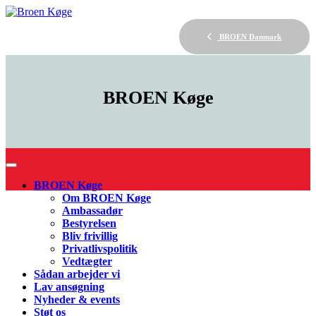
BROEN Danmark
BROEN
Køge
BROEN Køge
Om BROEN Køge
Ambassadør
Bestyrelsen
Bliv frivillig
Privatlivspolitik
Vedtægter
Sådan arbejder vi
Lav ansøgning
Nyheder & events
Støt os