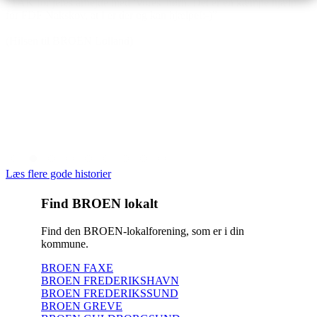
“TAK for jeres arbejde med ‘vores’ børn. Det er en kæmpe hjælp
for FDF Nakskov, at I er der og kan hjælpe!:-)”
(Hilsen til BROEN Lolland)
Læs flere gode historier
Find BROEN lokalt
Find den BROEN-lokalforening, som er i din
kommune.
BROEN FAXE
BROEN FREDERIKSHAVN
BROEN FREDERIKSSUND
BROEN GREVE