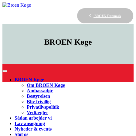
BROEN Danmark
BROEN
Køge
BROEN Køge
Om BROEN Køge
Ambassadør
Bestyrelsen
Bliv frivillig
Privatlivspolitik
Vedtægter
Sådan arbejder vi
Lav ansøgning
Nyheder & events
Støt os