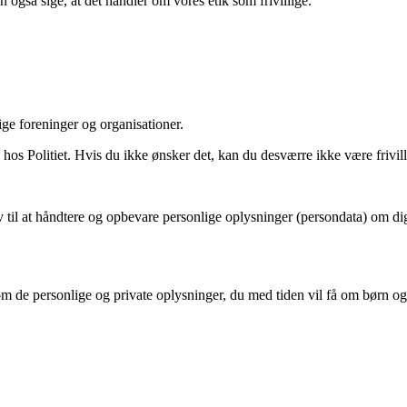
også sige, at det handler om vores etik som frivillige.
lige foreninger og organisationer.
g hos Politiet. Hvis du ikke ønsker det, kan du desværre ikke være frivi
ov til at håndtere og opbevare personlige oplysninger (persondata) om di
om de personlige og private oplysninger, du med tiden vil få om børn 