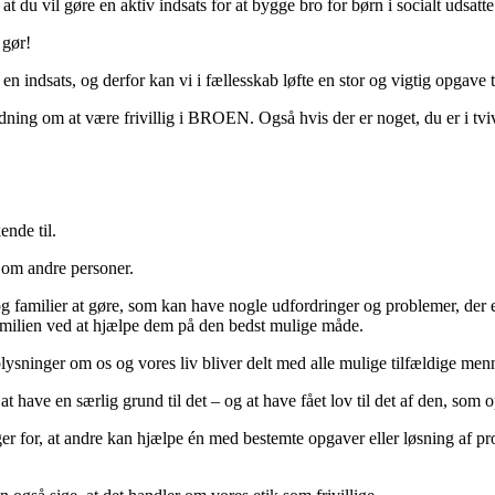
u vil gøre en aktiv indsats for at bygge bro for børn i socialt udsatte f
 gør!
n indsats, og derfor kan vi i fællesskab løfte en stor og vigtig opgave 
ing om at være frivillig i BROEN. Også hvis der er noget, du er i tvivl
ende til.
 om andre personer.
amilier at gøre, som kan have nogle udfordringer og problemer, der er m
amilien ved at hjælpe dem på den bedst mulige måde.
oplysninger om os og vores liv bliver delt med alle mulige tilfældige men
at have en særlig grund til det – og at have fået lov til det af den, som
ger for, at andre kan hjælpe én med bestemte opgaver eller løsning af p