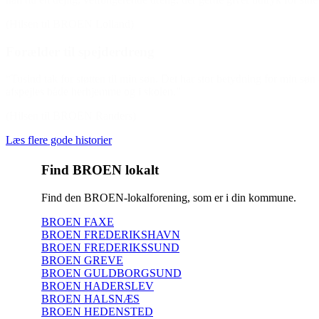
(Hilsen til BROEN Lolland)
Forælder til spejderdreng
“Tusind tak for støtten til min søn. Det har stor betydning for min sø
afspejles både herhjemme og i skolen.”
(Hilsen til BROEN Randers)
Læs flere gode historier
Find BROEN lokalt
Find den BROEN-lokalforening, som er i din kommune.
BROEN FAXE
BROEN FREDERIKSHAVN
BROEN FREDERIKSSUND
BROEN GREVE
BROEN GULDBORGSUND
BROEN HADERSLEV
BROEN HALSNÆS
BROEN HEDENSTED