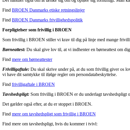
Det handler også om at tænke sig om og opføre sig fornuftigt. Man kan 
Find
BROEN Danmarks etiske retningslinjer
Find
BROEN Danmarks frivillighedspolitik
Forpligtelser som frivillig i BROEN
Som frivillig i BROEN stiller vi krav til dig på linje med mange frivil
Børneattest:
Du skal give lov til, at vi indhenter en børneattest om di
Find
mere om børneattester
Frivilligaftale:
Du skal skrive under på, at du som frivillig giver os l
vi have dit samtykke til ifølge regler om persondatabeskyttelse.
Find
frivilligaftale i BROEN
Tavshedspligt:
Som frivillig i BROEN er du underlagt tavshedspligt 
Det gælder også efter, at du er stoppet i BROEN.
Find
mere om tavshedspligt som frivillig i BROEN
Find mere om tavshedspligt, hvis du kommer i tvivl: