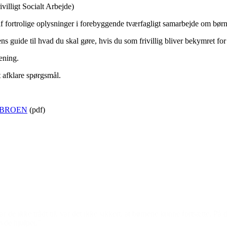
ivilligt Socialt Arbejde)
af fortrolige oplysninger i forebyggende tværfagligt samarbejde om bør
s guide til hvad du skal gøre, hvis du som frivillig bliver bekymret for e
ening.
 afklare spørgsmål.
 i BROEN
(pdf)
Den gode historie
 var de ikke trådt til, var det ikke sikkert, at børnene kunne fortsætt
vde hjulpet.”