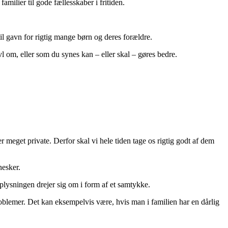
amilier til gode fællesskaber i fritiden.
til gavn for rigtig mange børn og deres forældre.
 om, eller som du synes kan – eller skal – gøres bedre.
eget private. Derfor skal vi hele tiden tage os rigtig godt af dem
nesker.
 oplysningen drejer sig om i form af et samtykke.
roblemer. Det kan eksempelvis være, hvis man i familien har en dårlig