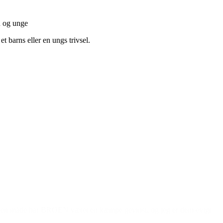
n og unge
t barns eller en ungs trivsel.
e. På den måde har BROEN været en kæmpe gevinst, og jeg er dem evigt