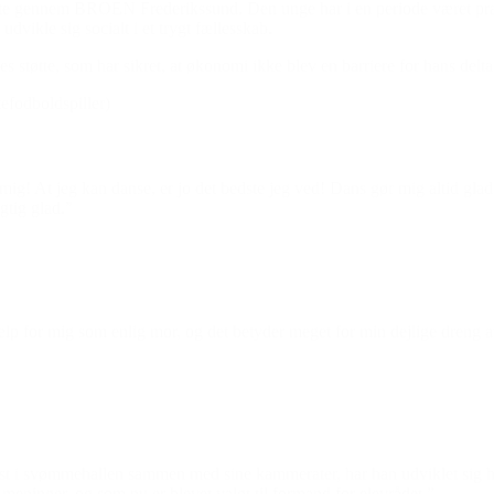
tøtte gennem BROEN Frederikssund. Den unge har i en periode været præg
dvikle sig socialt i et trygt fællesskab.
es støtte, som har sikret, at økonomi ikke blev en barriere for hans delta
efodboldspiller)
mig! At jeg kan danse, er jo det bedste jeg ved! Dans gør mig altid gl
tig glad.”
 for mig som enlig mor, og det betyder meget for min dejlige dreng at gå
 svømmehallen sammen med sine kammerater, har han udviklet sig helt 
 meninger, og som nu er blevet valgt til formand for elevrådet.”