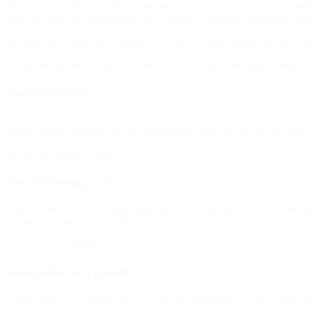
“Jeg vil gerne dele en god historie om en af de unge, som har fået s
støtte har han fået muligheden for at deltage i fodbold og dermed også u
At dette har kunnet lade sig gøre, er i høj grad gjort muligt gennem jer
(AlitiKonsulenterne i hilsen til BROEN Danmark om støtte til ung elit
Pige 12 år dans
“Kære Lars! Jeg er så taknemlig for det BROEN gør, og har gjort for 
og bare kunne glemme det! Og koncentrere mig om dansen gør mig rig
(Hilsen til BROEN Herlev)
Mor til dreng på 7 år
“Jeg er BROEN yderst taknemmelig for jeres hjælp. Det er en stor hjælp
det gør os glade … tak fordi I hjælper os :-)”
(Om støtte fra BROEN)
Kontaktlærer på skole
”Siden BROEN Lolland gav XX (14 år) muligheden for at komme fast i
han nu en dejlig, velfungerende dreng, der gerne giver udtryk for sine