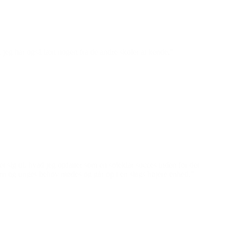
g jeg har også lært nogen fra de andre skoler at kende.”
t sig til, hvad jeg opfatter som en soleklar succes inden for det
børn og unges behov mødes og går op i en slags højere enhed.”