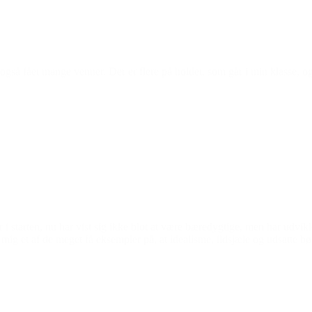
r også fået mange venner. Der er flere på holdet, som går i min klasse, o
 i starten, nu har vist sig ikke blot at være bæredygtige, men har udvikle
r mig et af de meget få eksempler på, at idealisme, ildsjæle og udsatte 