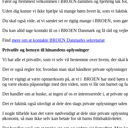
Først og fremmest velkommen i BROEN-familien og hjertelig tak for, at d
Uden dig kunne vi ikke hjælpe så mange børn hvert år, som vi faktisk
Du skal også vide, at vi samlet set er rigtig mange i BROEN, som gør e
Du kan altid tage kontakt til os i BROEN Danmark og få råd og vejledn
Find
mere om at kontakte BROEN Danmarks sekretariat
Privatliv og hensyn til hinandens oplysninger
Vi har alle et privatliv, som vi selv vil bestemme over hvem, der skal k
Der er også regler for, hvordan man skal håndtere private oplysninger
Det er vigtigt at være opmærksom på, at vi i BROEN har med børn og f
og være ekstra påpasselige med den viden, som vi får om barnet og f
Det handler om at huske, at ingen af os er interesserede i, at private 
Det er faktisk også ulovligt at dele den slags private oplysninger uden 
I nogle tilfælde kan det være nødvendigt at dele sine private oplysnin
økonomi, så man ikke selv kan betale for sit barns fritidsaktiviteter.