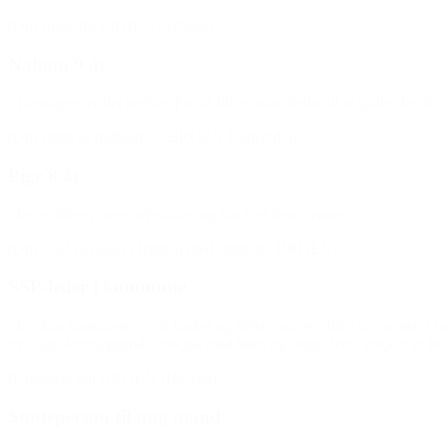
(Om støtte fra BROEN Nyborg)
Nahom 9 år
“Træningen er det bedste. For så bliver man bedre til at spille. Jeg ha
(Om støtte til fodbold fra BROEN Rudersdal)
Pige 8 år
“Jeg er blevet mere selvsikker og har fået flere venner.”
(Om at gå til noget i fritiden med støtte fra BROEN)
SSP-leder i kommune
“Jeg kan konstatere, at de tanker og idéer, som jeg blev præsenteret for
frivillige forebyggende arbejde med børn og unge. Jeres projekt er fo
(Udtalelse om BROEN Horsens)
Støtteperson til ung mand