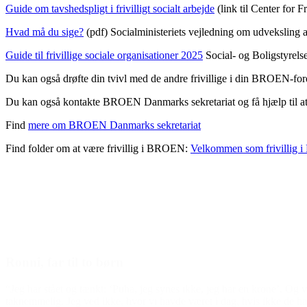
Guide om tavshedspligt i frivilligt socialt arbejde
(link til Center for Fr
Hvad må du sige?
(pdf) Socialministeriets vejledning om udveksling 
Guide til frivillige sociale organisationer 2025
Social- og Boligstyrelsen
Du kan også drøfte din tvivl med de andre frivillige i din BROEN-for
Du kan også kontakte BROEN Danmarks sekretariat og få hjælp til at
Find
mere om BROEN Danmarks sekretariat
Find folder om at være frivillig i BROEN:
Velkommen som frivillig
Ronni, far til to børn
“Jeg har stået og tænkt: ‘Puha, jeg synes ikke, jeg har en krone’. Og
taknemmelig. Jeg ved ikke, hvor vi havde været i dag, hvis ikke de ha