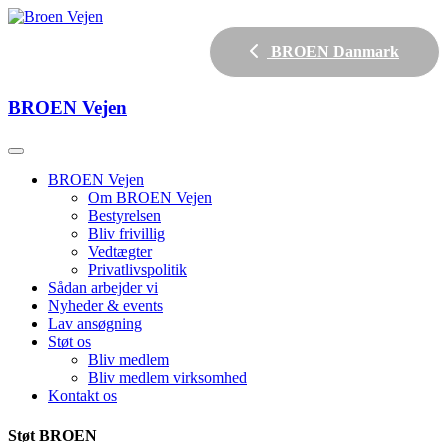
BROEN Danmark
BROEN
Vejen
BROEN Vejen
Om BROEN Vejen
Bestyrelsen
Bliv frivillig
Vedtægter
Privatlivspolitik
Sådan arbejder vi
Nyheder & events
Lav ansøgning
Støt os
Bliv medlem
Bliv medlem virksomhed
Kontakt os
Støt BROEN