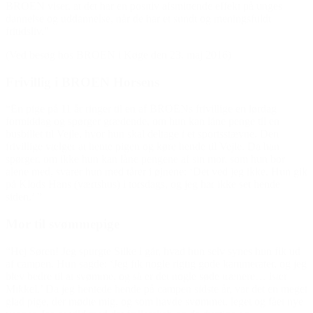
BROEN viser, at det har en positiv afsmittende effekt på unges
dannelse og uddannelse, når de har et sundt og meningsfuldt
fritidsliv.”
(Ved besøg hos BROEN i Køge den 23. maj 2016)
Frivillig i BROEN Horsens
“En pige på 11 år ringer til en af BROENs frivillige en lørdag
formiddag og spørger grædende, om hun kan låne penge til en
busbillet til Vejle, hvor hun skal deltage i et sportsstævne. Den
frivillige vælger at hente pigen og køre hende til Vejle. Da han
spørger, om ikke hun kan låne pengene af sin mor, som hun bor
alene med, svarer hun med tårer i øjnene: ‘Det ved jeg ikke. Hun gik
på Klods Hans (værtshus) i torsdags, og jeg har ikke set hende
siden.’ ”
Mor til svømmepige
“Hej Søren! Jeg spurgte Silke i går, hvad hun selv synes hun fik ud
af campen. Hun sagde: ‘Jeg fik nogle rigtig gode kammerater, og jeg
blev bedre til at svømme, og så er det nogle søde trænere… især
Mikkel.’ Da jeg hentede hende på campen sidste år, var det en meget
glad pige, der mødte mig, og som havde svømmet, leget og fået nye