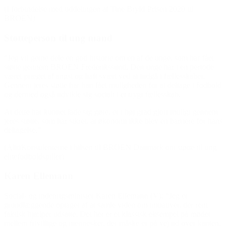
(I forbindelse med uddelingen af Tine Bryld Prisen 2020 til
BROEN)
Støtteperson til ung mand
“Jeg vil gerne dele en god historie om en af de unge, som har fået
støtte gennem BROEN Frederikssund. Den unge har i en periode
været præget af angst og haft svært ved at indgå i fællesskaber.
Gennem jeres støtte har han fået muligheden for at deltage i fodbold
og dermed også udvikle sig socialt i et trygt fællesskab.
At dette har kunnet lade sig gøre, er i høj grad gjort muligt gennem
jeres støtte, som har sikret, at økonomi ikke blev en barriere for hans
deltagelse.”
(AlitiKonsulenterne i hilsen til BROEN Danmark om støtte til ung
elitefodboldspiller)
Karen Ellemann
Social- og indenrigsminister Karen Ellemann (V): “Jeg er
grundlæggende optaget af at samle viden om initiativer, der rent
faktisk hjælper udsatte. Det her er et klassisk eksempel på mødet
mellem frivillige og mennesker, der måske er på vej ud over kanten.