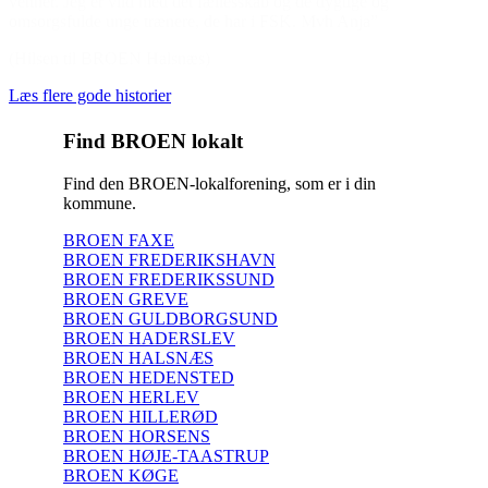
venner. Jeg er vild med det fællesskab og de dygtige og
omsorgsfulde unge trænere, de har i FSK. Mvh Anja”
(Hilsen til BROEN Halsnæs)
Læs flere gode historier
Find BROEN lokalt
Find den BROEN-lokalforening, som er i din
kommune.
BROEN FAXE
BROEN FREDERIKSHAVN
BROEN FREDERIKSSUND
BROEN GREVE
BROEN GULDBORGSUND
BROEN HADERSLEV
BROEN HALSNÆS
BROEN HEDENSTED
BROEN HERLEV
BROEN HILLERØD
BROEN HORSENS
BROEN HØJE-TAASTRUP
BROEN KØGE