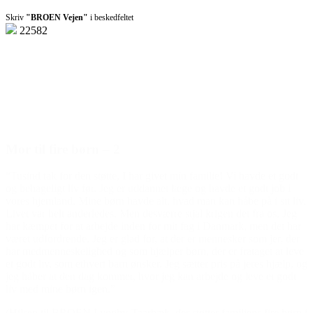
Skriv
"BROEN Vejen"
i beskedfeltet
22582
Den gode historie
Mor til fire børn – 2
“Tusind tak for den støtte, I har givet min familie! Vi havde et godt
og behageligt liv før. Jeg er uddannet læge og havde et godt job i
vores hjemland. Mine børn havde alt, hvad man kan håbe på i sit liv.
Livet var helt anderledes. Men desværre stjal krigen det fra os. Jeg
har kæmpet for at arbejde inden for mit fag i Danmark, men det har
været udfordrende. Jeg er glad for, at der er mennesker som jer, der
har medmenneskelighed og som hjælper børn, der er frataget at leve
et godt liv, som ethvert barn ønsker. Jeg sætter pris på jeres hjælp, og
jeg håber at den dag kommer, hvor jeg kan arbejde og leve et godt
liv med mine børn igen.”
(Hilsen til BROEN Lyngby-Taarbæk, der støtter familiens fire børn i