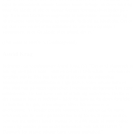
også de økonomisk udsatte familier kunne deltage, så deres børn og
unge får glæde af alle de mange facetter foreningslivet byder på –
lige fra Kulturfabrikkens ungemiljø til billedskole, musikskole og
idrætsgrene som brydning, gymnastik, fodbold og håndbold. Det er
og skal være en del af barndommen for alle børn og unge i
kommunen, at de får glæde af de tilbud, der er.”
(Om støtte til BROEN Guldborgsund)
Astrid Krag
Indenrigs- og socialminister Astrid Krag (S): “Det er så afgørende at
føle sig med på et hold – som en del af et fællesskab – selv om ens
forældre måske ikke lige har råd til at betale det månedlige
kontingent til fodboldklubben. Lige præcis vores udsatte børn er
ikke altid rige på succesoplevelser. Hverdagen derhjemme kan være
udfordrende. De kan være vant til at føle sig anderledes. Derfor er
det vigtigt at have et åndehul – både for børn og for deres forældre.
Et åndehul, der gør, at hverdagen bliver lidt nemmere at
overkomme. Vi kender det alle sammen. Vi vokser og får større
selvværd, når de andre på holdet har brug for os. Regner med os.
Selv har jeg spillet i band i mange år. Jeg fik nogle af mine bedste
venner og minder gennem det fællesskab. Stor tak til BROEN
Danmark for at give udsatte børn samme mulighed.”