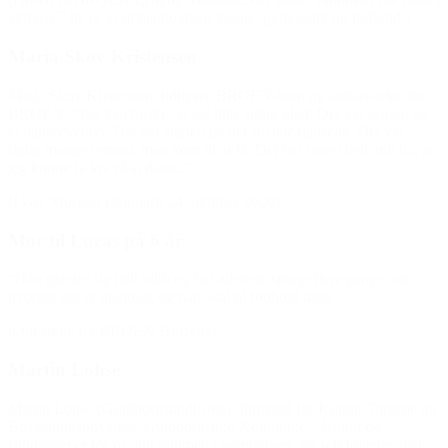
alderen 7 til 12 år til henholdsvis karate, gymnastik og fodbold.)
Maria Skov Kristensen
Maria Skov Kristensen, tidligere BROEN-barn og ambassadør for
BROEN: “Jeg kan huske, at jeg blev rigtig glad. Det var starten på
et danseeventyr. Det var starten på det sociale danseliv. Det var
rigtig mange venner, man kom til at få. Det har været hele mit liv, at
jeg kunne få lov til at danse.”
(I Go’ Morgen Danmark 24. oktober 2020)
Mor til Lucas på 6 år
“Han glæder sig helt vildt og har allerede spurgt flere gange om,
hvornår det er mandag, og han skal til fodbold igen.”
(Om støtte fra BROEN Horsens)
Martin Lohse
Martin Lohse (Guldborgsundlisten), formand for Kultur, Turisme og
Bosætningsudvalget, Guldborgsund Kommune: “Kultur og
fritidslivet er for os alle sammen i kommunen. Så selvfølgelig skal