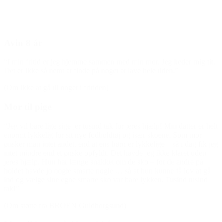
Avin 8 år
“I min fritid er jeg hjemme sammen med min mor. Jeg keder mig tit.
Det er ikke så nemt at finde på noget at lave hele tiden.”
(Om ikke at gå til noget i fritiden)
Mor til pige
“Jeg vil bare lige sige jer tusind tak for jeres hjælp! Min datter er helt
enormt lykkelig for sit nye fodboldtøj og især skoene. Som mor
ønsker man intet andet, end at ens børn er lykkelige – så i dag fik jeg
intet mindre end et ønske opfyldt. Det havde jeg ikke klaret uden
jeres hjælp. Hun har længe snakket om de sko – for de andre på
holdet havde jo nogle smarte nogle … så at hun kunne få lov at gå
ind og vælge sine egne smarte sko var bare lykken. Tusind tusind
tak!”
(Om støtte fra BROEN Guldborgsund)