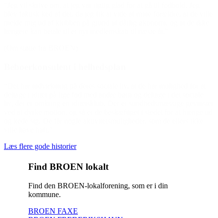
“Jeg vil skrive om, at jeg var rigtig glad for at gå til fodbold. Jeg
blev faktisk ked af det, da jeg fik at vide af mine forældre, at de ville
melde mig ud af klubben på grund af dårlig økonomi, og at de ikke
længere kan betale til et nyt medlemskab til næste år.”
(Om støtte fra BROEN)
Beboerkonsulent i helhedsplan
“Det har indvirkning på deres sociale liv, at de har mulighed for at
deltage i idræt på lige fod med andre børn og deltage i det sociale
liv, der er omkring en idrætsklub. Der er sundhedsmæssige gevinster
ved at dyrke motion, og så er de beskæftiget i stedet for at hænge ud
og kede sig. De får nogle aktivitetsmuligheder, som de ellers ikke
ville have haft.”
Læs flere gode historier
Find BROEN lokalt
Find den BROEN-lokalforening, som er i din
kommune.
BROEN FAXE