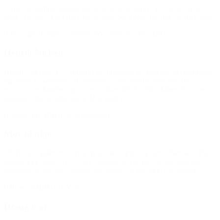
“Glad for sammenholdet og for at lære at slappe af i stedet for at
blive sur. Tak skal I have for at gøre det muligt for mig og min bror.”
(Om at gå til noget i fritiden med støtte fra BROEN)
Henrik Nielsen
Henrik Nielsen (K), formand for udvalget for erhverv, beskæftigelse
og kultur i Svendborg Kommune: “Det handler ikke kun om
motion. Det handler også om at blive del af fællesskaber, hvor der er
mulighed for at løfte sig og få et godt liv.”
(I artikel om BROEN Svendborg)
Mor til pige
“Sofie har spillet nu fem år med jeres støtte, og hun bliver ved. Hun
kunne ikke spille, hvis I ikke støttede op om det, da jeg ik
ke har
økonomi til det pga. sygdom og studie. Så jeg takker så meget.”
(Hilsen til BROEN Vejle)
Dreng 6 år