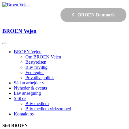
BROEN Danmark
BROEN
Vejen
BROEN Vejen
Om BROEN Vejen
Bestyrelsen
Bliv frivillig
Vedtægter
Privatlivspolitik
Sådan arbejder vi
Nyheder & events
Lav ansøgning
Støt os
Bliv medlem
Bliv medlem virksomhed
Kontakt os
Støt BROEN