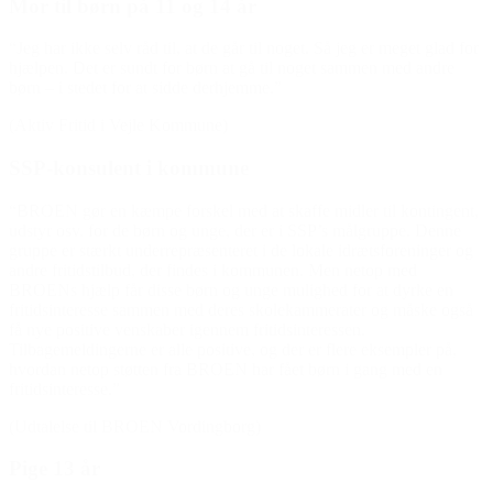
Mor til børn på 11 og 14 år
“Jeg har ikke selv råd til, at de går til noget. Så jeg er meget glad for
hjælpen. Det er sundt for børn at gå til noget sammen med andre
børn – i stedet for at sidde derhjemme.”
(Aktiv Fritid i Vejle Kommune)
SSP-konsulent i kommune
“BROEN gør en kæmpe forskel med at skaffe midler til kontingent,
udstyr osv. for de børn og unge, der er i SSP’s målgruppe. Denne
gruppe er stærkt underrepræsenteret i de lokale idrætsforeninger og
andre fritidstilbud, der findes i kommunen. Men netop med
BROENs hjælp får disse børn og unge mulighed for at dyrke en
fritidsinteresse sammen med deres skolekammerater og måske også
få nye positive v
enskaber igennem fritidsinteressen.
Tilbagemeldingerne er alle positive, og der er flere eksempler på,
hvordan netop støtten fra BROEN har fået børn i gang med en
fritidsinteresse.”
(Udtalelse til BROEN Vordingborg)
Pige 13 år