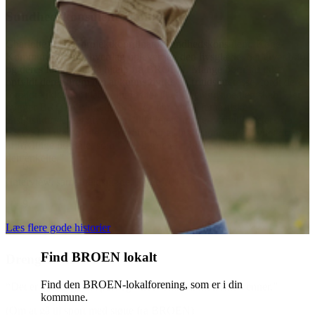
 Køge
 giver børn
 ikke
fordi deres
mskab. Her
ter” fra
itet drevet
oget hos
Læs flere gode historier
Find BROEN lokalt
Find den BROEN-lokalforening, som er i din
er.”
kommune.