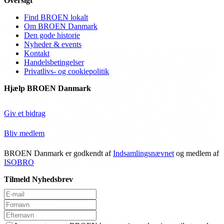
Oversigt
Find BROEN lokalt
Om BROEN Danmark
Den gode historie
Nyheder & events
ed fodbold,
Kontakt
2016, men
Handelsbetingelser
 boksning,
Privatlivs- og cookiepolitik
net selv
er han i
Hjælp BROEN Danmark
lper også
 bokse ved
omkamp, det
Giv et bidrag
t rigtig
n har en
Bliv medlem
ste ende er
forleden,
BROEN Danmark er godkendt af
Indsamlingsnævnet
og medlem af
ig glad ung
ISOBRO
Tilmeld Nyhedsbrev
r lært mig