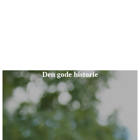
Den gode historie
g vigtigst
 glæde i
age i den
svømning nu,
et rigtig