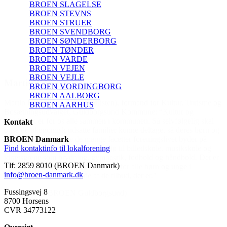
BROEN SLAGELSE
BROEN STEVNS
BROEN STRUER
BROEN SVENDBORG
BROEN SØNDERBORG
BROEN TØNDER
BROEN VARDE
BROEN VEJEN
BROEN VEJLE
BROEN VORDINGBORG
BROEN AALBORG
Turisme og
BROEN AARHUS
og
elig skal
Kontakt
es børn og
der på –
BROEN Danmark
skole og
Find kontaktinfo til lokalforening
ld. Det er
Tlf: 2859 8010 (BROEN Danmark)
i
info@broen-danmark.dk
Fussingsvej 8
8700 Horsens
CVR 34773122