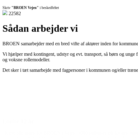
Skriv
"BROEN Vejen"
i beskedfeltet
22582
Sådan arbejder vi
BROEN samarbejder med en bred vifte af aktører inden for kommunen,
Vi hjælper med kontingent, udstyr og evt. transport, så børn og unge f
og voksne rollemodeller.
Det sker i tæt samarbejde med fagpersoner i kommunen og/eller træner, k
Louise 12 år
“Kære alle inden for BROEN i Vejen. 1000 millioner tak for den store 