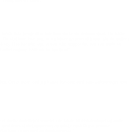
. Venlig hilsen Louise.”
havde ikke penge til at lade ham dyrke sin drømmesport. Du trådte
 skal bare love mig, at jeg bliver inviteret til kamp, når du spiller i
ej. Han har ofte sagt, at han ikke stopper før, han kan indfri sit
ig. Endnu engang 1000 tak for hjælpen!”
 dejligt. Det er mere, end jeg kunne forvente med hans udfordringer rent
er stærkt underrepræsenteret i de lokale idrætsforeninger og andre
n med deres skolekammerater og måske også få nye positive
ået børn i gang med en fritidsinteresse.”