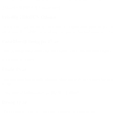
(Udtalelse til BROEN Vordingborg)
Frivillig i BROEN Odense
“Jeg havde nogle drenge på 10 år med i en sportsforretning, hvor vi 
aften ringede en af drengene til mig og spurgte, om han måtte sove i sit
Forælder til dreng på 17 år
”Jeg vil gerne takke meget for jeres hjælp. Da vi har fire børn i huset,
(Om støtte fra BROEN)
Elmin 13 år
“Jeg kan godt lide at spille fodbold, fordi det er sjovt, og fordi jeg
kende.”
(Om støtte til fodboldskole fra BROEN Lolland)
Dreng 17 år
“Det er fedt at gå til sport og være sammen med sine venner.”