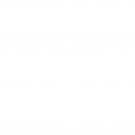
 bare verdens heldigste pige at få hjælp. Millioner af tak, jeg er så GLAD
n da min dreng var 11 år, lærte vi BROEN Vejle og dig at kende. Jeg 
jeg kunne gøre til gengæld. Du kiggede på min lille dreng og sagde: ‘Du
mmelig, og det er jeg stadig. Nu er den bette unge 17 år gammel og på v
 klub en dag, og jeg ved, at han som det første vil sende en billet til d
Han føler virkelig, han er en del af et fællesskab. Han stråler. Det er så
tyr osv. for de børn og unge, der er i SSP’s målgruppe. Denne gruppe 
år disse børn og unge mulighed for at dyrke en fritidsinteresse samme
ive, og der er flere eksempler på, hvordan netop støtten fra BROEN har f