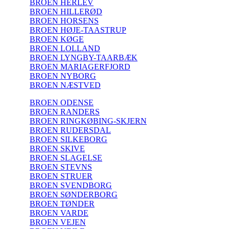
BROEN HERLEV
BROEN HILLERØD
BROEN HORSENS
BROEN HØJE-TAASTRUP
BROEN KØGE
BROEN LOLLAND
BROEN LYNGBY-TAARBÆK
BROEN MARIAGERFJORD
BROEN NYBORG
BROEN NÆSTVED
BROEN ODENSE
BROEN RANDERS
BROEN RINGKØBING-SKJERN
BROEN RUDERSDAL
BROEN SILKEBORG
BROEN SKIVE
BROEN SLAGELSE
BROEN STEVNS
BROEN STRUER
BROEN SVENDBORG
BROEN SØNDERBORG
BROEN TØNDER
BROEN VARDE
BROEN VEJEN