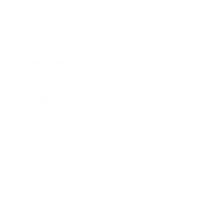
skulle købe et par fodboldstøvler og noget træningstøj – drengene var 
 nye træningstøj, fordi han var så glad for det.”
 som går til fodbold.”
 er sammen med mine venner. På fodboldskolen lærer jeg nye teknikker sa