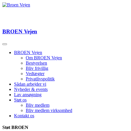
BROEN
Vejen
BROEN Vejen
Om BROEN Vejen
Bestyrelsen
Bliv frivillig
Vedtægter
Privatlivspolitik
Sådan arbejder vi
Nyheder & events
Lav ansøgning
Støt os
Bliv medlem
Bliv medlem virksomhed
Kontakt os
Støt BROEN