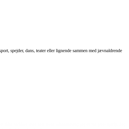
 sport, spejder, dans, teater eller lignende sammen med jævnaldrende
et ikke forklare med ord, hvor taknemmelig jeg er for jeres hjælp. Jeg