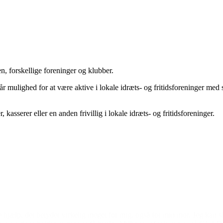
 forskellige foreninger og klubber.
år mulighed for at være aktive i lokale idræts- og fritidsforeninger med
asserer eller en anden frivillig i lokale idræts- og fritidsforeninger.
Den gode historie
hjælp, det betyder virkelig meget for mig, også for min mor. Jeg kan sl