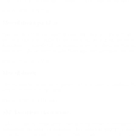
synes, det er flot, at I hjælper så mange, som har brug for det. Jeg er
(Hilsen til BROEN Vejen)
Mor til dreng på 17 år
“Hej BROEN Vejle og Sanne! Jeg aner ikke, hvor jeg skal begynde, me
ind, og jeg glemmer ALDRIG dine ord, da jeg første gang spurgte, hvad 
Barcelona!’ Vi grinede lidt allesammen, og jeg var ydmyg og dybt takne
løfte til dig. Måske bliver det ikke Barcelona, men han ender i en stor
(Hilsen til BROEN Vejle)
Mor til dreng
“Jeg vil fortælle, at min søn er meget glad for at starte til håndbold. 
socialt. Jeg takker mange gange.”
(Hilsen til BROEN Halsnæs)
SSP-konsulent i kommune
“BROEN gør en kæmpe forskel med at skaffe midler til kontingent, uds
fritidstilbud, der findes i kommunen. Men netop med BROENs hjælp f
v
enskaber igennem fritidsinteressen. Tilbagemeldingerne er alle posit