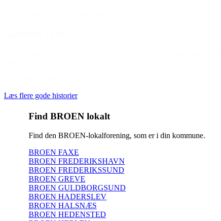
(Om at gå til sport med støtte fra BROEN)
Gabriella 12 år
“Jeg er glad for, at vi er med i et fællesskab og kan komme med til st
udenfor.”
(Om støtte fra BROEN Nyborg)
Læs flere gode historier
Find BROEN lokalt
Find den BROEN-lokalforening, som er i din kommune.
BROEN FAXE
BROEN FREDERIKSHAVN
BROEN FREDERIKSSUND
BROEN GREVE
BROEN GULDBORGSUND
BROEN HADERSLEV
BROEN HALSNÆS
BROEN HEDENSTED