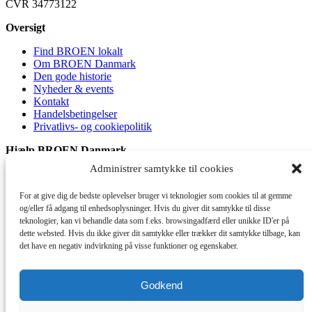
CVR 34773122
Oversigt
Find BROEN lokalt
Om BROEN Danmark
Den gode historie
Nyheder & events
Kontakt
Handelsbetingelser
Privatlivs- og cookiepolitik
Hjælp BROEN Danmark
Administrer samtykke til cookies
Giv et bidrag
For at give dig de bedste oplevelser bruger vi teknologier som cookies til at gemme
og/eller få adgang til enhedsoplysninger. Hvis du giver dit samtykke til disse
Bliv medlem
teknologier, kan vi behandle data som f.eks. browsingadfærd eller unikke ID'er på
dette websted. Hvis du ikke giver dit samtykke eller trækker dit samtykke tilbage, kan
BROEN Danmark er godkendt af
Indsamlingsnævnet
og medlem af
det have en negativ indvirkning på visse funktioner og egenskaber.
ISOBRO
Tilmeld Nyhedsbrev
Godkend