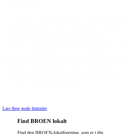
Mor til to piger
“Mine to piger, Maria og Laura, er meget glade for at gå til spejder.
Det er ikke blot en sund fritidsinteresse ude i det fri. Spejderne giver
dem en masse oplevelser, som både styrker deres selvtillid og sociale
kompetencer. De mødes en gang om ugen med deres respektive
grene, og udover det deltager de i en del arrangementer, ture og
overnatninger hele året rundt. Højdepunktet i spejderlivet er
sommerlejr, og det har begge piger efterhånden prøvet nogle gange.
De er ‘vokset’ meget hver gang, de har været afsted. Jeg er meget
glad for, at de har fundet den interesse, og jeg er stolt over at se dem
tage udfordringer og udvikle sig igennem spejderlivet. Samtidig er
jeg så glad og taknemmelig for, at sådan en organisation som
BROEN er med til at gøre, at det overhovedet kan lade sig gøre at
sende pigerne afsted. Uden den økonomiske hjælp ville det være
svært at støtte op omkring deltagelse i alle de fantastiske tiltag,
spejderforeningen udarbejder og tilbyder.”
(Hilsen til BROEN Halsnæs)
Læs flere gode historier
Find BROEN lokalt
Find den BROEN-lokalforening, som er i din