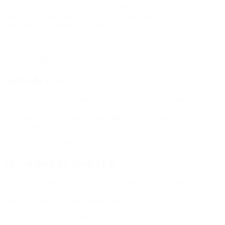
Mor fortæller meget begejstret om Heltetræningen, og at Teis er så
glad for at gå der. Han refererer til det hele tiden og øver sig på de
yoga- og kampsportøvelser, han har lært. Jeg er så glad på Teis’
vegne, og det er lige det rigtige for ham. Han får der redskaber til at
styrke sit selvværd.”
(Hilsen til BROEN Halsnæs)
Gabriella 12 år
“Jeg er glad for, at vi er med i et fællesskab og kan komme med til
stævner, vinter- og sommercamps og den slags. Hvis vi ikke kunne
være med til alle de ting, som de andre er, kunne man ellers godt
føle sig udenfor.”
(Om støtte fra BROEN Nyborg)
Mor til børn på 11 og 14 år
“Jeg har ikke selv råd til, at de går til noget. Så jeg er meget glad for
hjælpen. Det er sundt for børn at gå til noget sammen med andre
børn – i stedet for at sidde derhjemme.”
(Aktiv Fritid i Vejle Kommune)