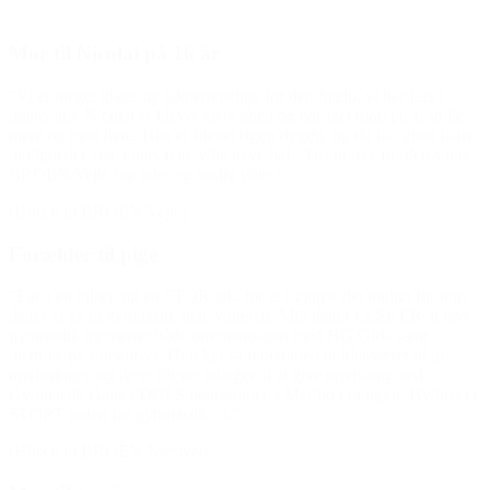
Mor til Nicolai på 16 år
“Vi er meget glade og taknemmelige for den hjælp, vi har fået i
tidens løb. Nicolai er blevet mere åben og har fået mod på at spille
mere og med flere. Han er blevet rigtig dygtig, og du har givet ham
muligheder, han ellers ikke ville have haft. Tusind tak for den støtte
BROEN Vejle har ydet og stadig yder.”
(Hilsen til BROEN Vejle)
Forælder til pige
“Først en hilsen og en STOR tak, for at I gjorde det muligt for min
datter at gå til gymnastik hele vinteren. Min datter ELSKER at lave
gymnastik og træner både om mandagen med HG Girls samt
hjemme på stuegulvet. Hun har sammen med holdet været til tre
opvisninger, og de er blevet udtaget til at give opvisning ved
Gymnastik Galla i DGI Storstrømmen i Maribo i morgen. Hvilket er
STORT inden for gymnastik :-).”
(Hilsen til BROEN Næstved)