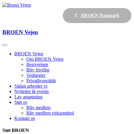
BROEN Danmark
BROEN
Vejen
BROEN Vejen
Om BROEN Vejen
Bestyrelsen
Bliv frivillig
Vedtægter
Privatlivspolitik
Sådan arbejder vi
Nyheder & events
Lav ansøgning
Støt os
Bliv medlem
Bliv medlem virksomhed
Kontakt os
Støt BROEN