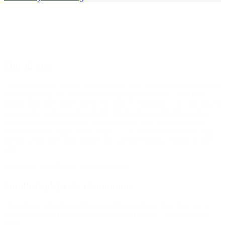
Den gode historie
Mor til pige
“Jeg vil bare lige sige jer tusind tak for jeres hjælp! Min datter er helt
enormt lykkelig for sit nye fodboldtøj og især skoene. Som mor
ønsker man intet andet, end at ens børn er lykkelige – så i dag fik jeg
intet mindre end et ønske opfyldt. Det havde jeg ikke klaret uden
jeres hjælp. Hun har længe snakket om de sko – for de andre på
holdet havde jo nogle smarte nogle … så at hun kunne få lov at gå
ind og vælge sine egne smarte sko var bare lykken. Tusind tusind
tak!”
(Om støtte fra BROEN Guldborgsund)
Sundhedsplejerske i kommune
“Jeg vil lige give dig en tilbagemelding omkring Teis. Han har nu
været afsted på Helteskolen i Hillerød to fredage – i dag er tredje
gang.