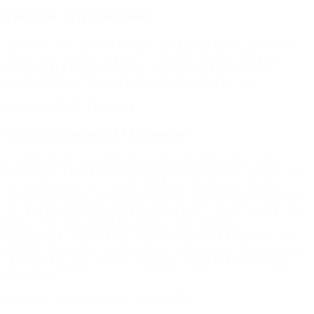
Forælder til spejderdreng
“Tusind tak for støtten til min søn. Det har stor betydning for min
søn at være en del af spejdernes fællesskab. Han har fået gode
relationer til sine spejdervenner, som har givet ham en ro og
samhørighed, der afspejles både herhjemme og i skolen.”
(Hilsen til BROEN Randers)
Sundhedskonsulent i kommune
Charlotte Baere, projektkoordinator/sundhedskonsulent, Køge
Kommune: “I min hverdag oplever jeg den livsglæde, det giver børn
og deres familier at få hjælp fra BROEN. Mange børn får ikke
opfyldt deres drøm om at kunne dyrke en fritidsinteresse, fordi deres
forældre ikke har plads i budgettet til et foreningsmedlemskab. Her
bygger BROEN virkelig bro. Jeg har set de fantastiske
ansigtsudtryk, det giver, når ”lillePeter” møder ”frivilligPeter” fra
BROEN i den lokale sportsforretning. Inklusion i en aktivitet drevet
af frivillige ildsjæle, som ”vil” børnene, rykker virkelig noget hos
den enkelte.”
(Interview, samarbejdsmøde, Køge 2014)