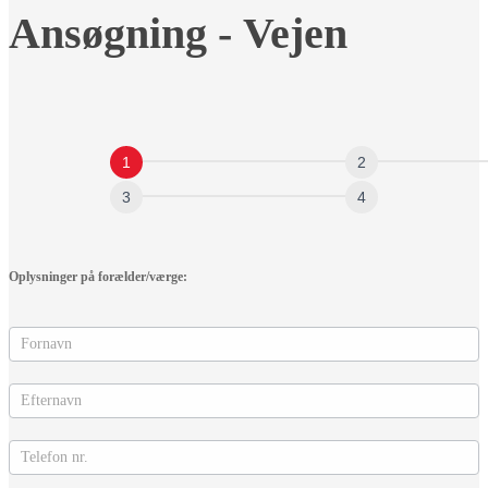
Ansøgning
Ansøgning - Vejen
-
Vejen
Oplysninger på forælder/værge: