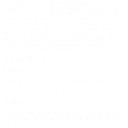
overnatninger hele året rundt. Højdepunktet i spejderlivet er
sommerlejr, og det har begge piger efterhånden prøvet nogle gange.
De er ‘vokset’ meget hver gang, de har været afsted. Jeg er meget
glad for, at de har fundet den interesse, og jeg er stolt over at se dem
tage udfordringer og udvikle sig igennem spejderlivet. Samtidig er
jeg så glad og taknemmelig for, at sådan en organisation som
BROEN er med til at gøre, at det overhovedet kan lade sig gøre at
sende pigerne afsted. Uden den økonomiske hjælp ville det være
svært at støtte op omkring deltagelse i alle de fantastiske tiltag,
spejderforeningen udarbejder og tilbyder.”
(Hilsen til BROEN Halsnæs)
Dreng 17 år
“Det er fedt at gå til sport og være sammen med sine venner.”
(Om at gå til sport med støtte fra BROEN)
Judith 14 år
“Det er vigtigt for mig at dyrke sport, fordi jeg kan godt lide at få
brændt en masse krudt af. Selv om jeg har en dårlig dag, kan jeg
godt lide at møde op og være med, eller se på og måske bakke de