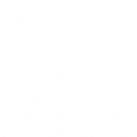
Dreng 11 år
“Min sygdom er ikke nem at håndtere, men det kan karate. Så mega
meget glad for hjælpen.”
(Om støtte fra BROEN)
Oscar
“Jeg synes det er super, der er noget, der hedder BROEN Vejle, som
kan hjælpe mig og andre med at gå til noget, når ens mor ikke har
råd til det. Jeg vil gerne sige mange tak for det og for skoene. Jeg
har fået nye venner og er kommet i god form – jeg er blevet ret god
til håndbold. Tak!!! BROEN Vejle !!! :-)”
(Hilsen til BROEN Vejle)
Mor til to piger
“Mine to piger, Maria og Laura, er meget glade for at gå til spejder.
Det er ikke blot en sund fritidsinteresse ude i det fri. Spejderne giver
dem en masse oplevelser, som både styrker deres selvtillid og sociale
kompetencer. De mødes en gang om ugen med deres respektive
grene, og udover det deltager de i en del arrangementer, ture og