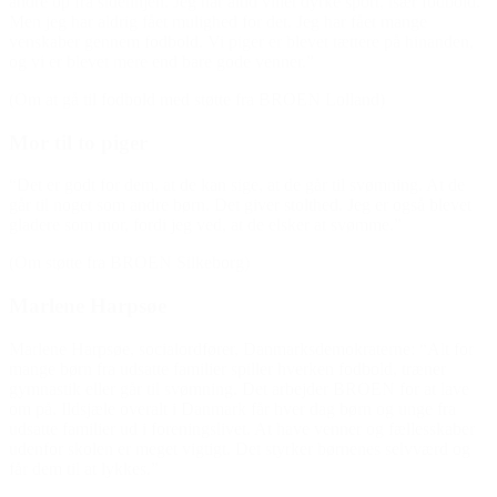
andre op fra sidelinjen. Jeg har altid villet dyrke sport, især fodbold.
Men jeg har aldrig fået mulighed for det. Jeg har fået mange
venskaber gennem fodbold. Vi piger er blevet tættere på hinanden,
og vi er blevet mere end bare gode venner.”
(Om at gå til fodbold med støtte fra BROEN Lolland)
Mor til to piger
“Det er godt for dem, at de kan sige, at de går til svømning. At de
går til noget som andre børn. Det giver stolthed. Jeg er også blevet
gladere som mor, fordi jeg ved, at de elsker at svømme.”
(Om støtte fra BROEN Silkeborg)
Marlene Harpsøe
Marlene Harpsøe, socialordfører, Danmarksdemokraterne: “Alt for
mange børn fra udsatte familier spiller hverken fodbold, træner
gymnastik eller går til svømning. Det arbejder
BROEN
for at lave
om på. Ildsjæle overalt i Danmark får hver dag børn og unge fra
udsatte familier ud i foreningslivet. At have venner og fællesskaber
udenfor skolen er meget vigtigt. Det styrker børnenes selvværd og
får dem til at lykkes.”