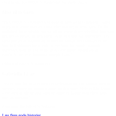
(Ved besøg hos BROEN Rudersdal 10. marts 2023)
Mor til to børn
“Pga. BROEN i Randers kan mine to børn gå til svømning – uden
at jeg skal vende hver en krone eller sige nej til dem, igen. De får
mulighed for at udvikle sig socialt og styrke deres selvtillid, ting som
betyder så meget, og helt uden, at de skal føle sig anderledes. I et
hjem præget af sygdom og til tider for mange bekymringer er det
bare helt vidunderligt at vide, at ens børn har sunde, normale
interesser, hvor de kan få lov til at være børn! Tusind tak til
BROEN, det er et fantastisk arbejde I gør.”
(Hilsen til BROEN Randers)
Gabriella 12 år
“Jeg er glad for, at vi er med i et fællesskab og kan komme med til
stævner, vinter- og sommercamps og den slags. Hvis vi ikke kunne
være med til alle de ting, som de andre er, kunne man ellers godt
føle sig udenfor.”
(Om støtte fra BROEN Nyborg)
Læs flere gode historier