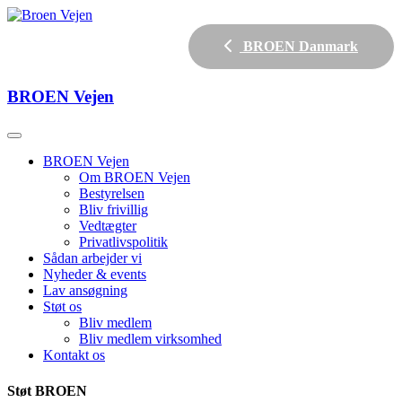
BROEN Danmark
BROEN
Vejen
BROEN Vejen
Om BROEN Vejen
Bestyrelsen
Bliv frivillig
Vedtægter
Privatlivspolitik
Sådan arbejder vi
Nyheder & events
Lav ansøgning
Støt os
Bliv medlem
Bliv medlem virksomhed
Kontakt os
Støt BROEN