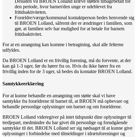
Desuden vil BROEN Lolland kræve støtten tilbagebetalt for
den periode, hvor barnet/den unge er udeblevet fra
fritidsaktiviteten.
Forældre/værge/kommunal kontaktperson bedes henvende sig
til BROEN Lolland, såfremt der er ændringer i familien, som
gør, at familien selv har mulighed for at betale for barnets
fritidsaktivitet.
For at en ansøgning kan komme i betragtning, skal alle felterne
udfyldes.
Da BROEN Lolland er en frivillig forening, må du forvente, at der
kan gå 1-3 uger, før du hører fra os. Hvis du ikke hører fra en
frivillig inden for de 3 uger, så bedes du kontakte BROEN Lolland.
Samtykkeerklæring
For at kunne behandle en ansøgning om støtte skal vi have
samtykke fra forældrene til barnet til, at BROEN må opbevare og
behandle personlige oplysninger om barnet og om forældrene.
BROEN Lolland videregiver på intet tidspunkt dine oplysninger til
tredjepart, medmindre du har givet dit personlige og forudgående
samtykke til det. BROEN Lolland ser sig nødsaget til at kunne give
oplysninger i forbindelse med tilmeldinger i idrætsforeninger og