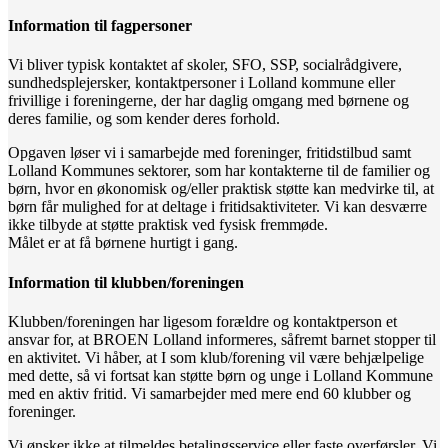
Information til fagpersoner
Vi bliver typisk kontaktet af skoler, SFO, SSP, socialrådgivere,
sundhedsplejersker, kontaktpersoner i Lolland kommune eller
frivillige i foreningerne, der har daglig omgang med børnene og
deres familie, og som kender deres forhold.
Opgaven løser vi i samarbejde med foreninger, fritidstilbud samt
Lolland Kommunes sektorer, som har kontakterne til de familier og
børn, hvor en økonomisk og/eller praktisk støtte kan medvirke til, at
børn får mulighed for at deltage i fritidsaktiviteter. Vi kan desværre
ikke tilbyde at støtte praktisk ved fysisk fremmøde.
Målet er at få børnene hurtigt i gang.
Information til klubben/foreningen
Klubben/foreningen har ligesom forældre og kontaktperson et
ansvar for, at BROEN Lolland informeres, såfremt barnet stopper til
en aktivitet. Vi håber, at I som klub/forening vil være behjælpelige
med dette, så vi fortsat kan støtte børn og unge i Lolland Kommune
med en aktiv fritid. Vi samarbejder med mere end 60 klubber og
foreninger.
Vi ønsker ikke at tilmeldes betalingsservice eller faste overførsler. Vi