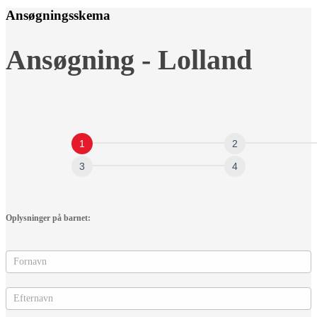
Ansøgningsskema
Ansøgning
Ansøgning - Lolland
-
Lolland
Oplysninger på barnet: