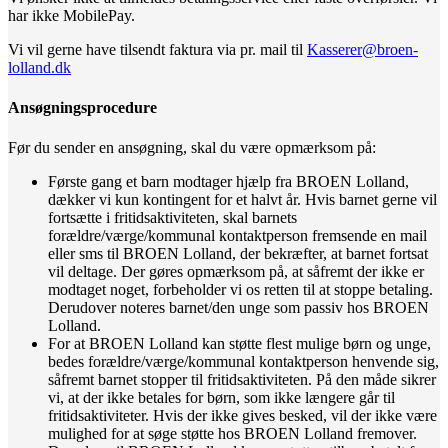
har ikke MobilePay.
Vi vil gerne have tilsendt faktura via pr. mail til
Kasserer@broen-
lolland.dk
Ansøgningsprocedure
Før du sender en ansøgning, skal du være opmærksom på:
Første gang et barn modtager hjælp fra BROEN Lolland,
dækker vi kun kontingent for et halvt år. Hvis barnet gerne vil
fortsætte i fritidsaktiviteten, skal barnets
forældre/værge/kommunal kontaktperson fremsende en mail
eller sms til BROEN Lolland, der bekræfter, at barnet fortsat
vil deltage. Der gøres opmærksom på, at såfremt der ikke er
modtaget noget, forbeholder vi os retten til at stoppe betaling.
Derudover noteres barnet/den unge som passiv hos BROEN
Lolland.
For at BROEN Lolland kan støtte flest mulige børn og unge,
bedes forældre/værge/kommunal kontaktperson henvende sig,
såfremt barnet stopper til fritidsaktiviteten. På den måde sikrer
vi, at der ikke betales for børn, som ikke længere går til
fritidsaktiviteter. Hvis der ikke gives besked, vil der ikke være
mulighed for at søge støtte hos BROEN Lolland fremover.