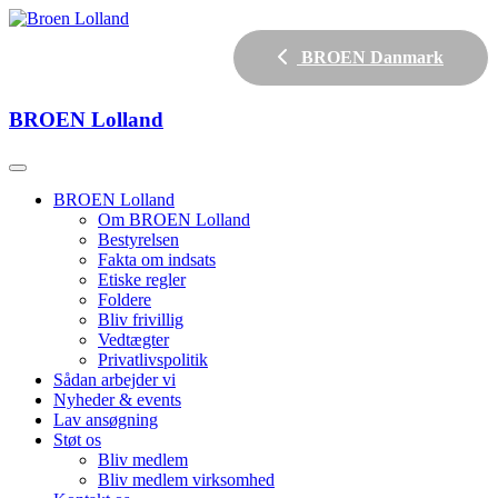
BROEN Danmark
BROEN
Lolland
BROEN Lolland
Om BROEN Lolland
Bestyrelsen
Fakta om indsats
Etiske regler
Foldere
Bliv frivillig
Vedtægter
Privatlivspolitik
Sådan arbejder vi
Nyheder & events
Lav ansøgning
Støt os
Bliv medlem
Bliv medlem virksomhed