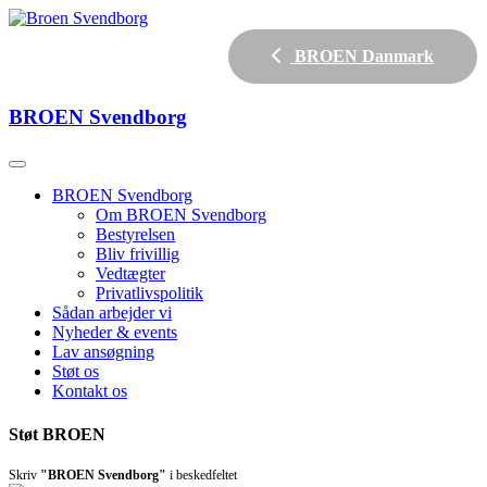
BROEN Danmark
BROEN
Svendborg
BROEN Svendborg
Om BROEN Svendborg
Bestyrelsen
Bliv frivillig
Vedtægter
Privatlivspolitik
Sådan arbejder vi
Nyheder & events
Lav ansøgning
Støt os
Kontakt os
Støt BROEN
Skriv
"BROEN Svendborg"
i beskedfeltet