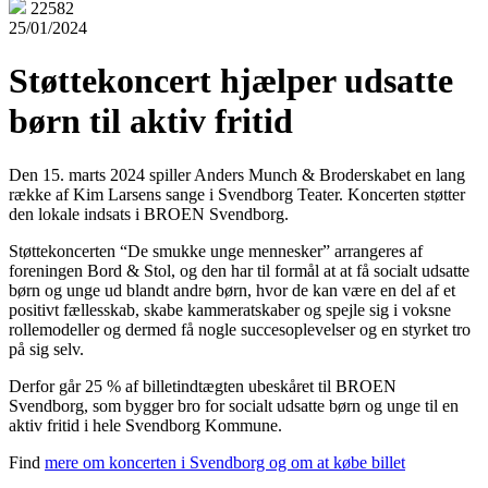
22582
25/01/2024
Støttekoncert hjælper udsatte
børn til aktiv fritid
Den 15. marts 2024 spiller Anders Munch & Broderskabet en lang
række af Kim Larsens sange i Svendborg Teater. Koncerten støtter
den lokale indsats i BROEN Svendborg.
Støttekoncerten “De smukke unge mennesker” arrangeres af
foreningen Bord & Stol, og den har til formål at at få socialt udsatte
børn og unge ud blandt andre børn, hvor de kan være en del af et
positivt fællesskab, skabe kammeratskaber og spejle sig i voksne
rollemodeller og dermed få nogle succesoplevelser og en styrket tro
på sig selv.
Derfor går 25 % af billetindtægten ubeskåret til BROEN
Svendborg, som bygger bro for socialt udsatte børn og unge til en
aktiv fritid i hele Svendborg Kommune.
Find
mere om koncerten i Svendborg og om at købe billet