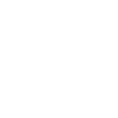
“Jeg oplevede mange børn, hvor familien ikke havde råd til et par
fodboldstøvler til et barn, der gerne ville spille fodbold. Jeg oplevede
også eksempler på, at et barn ‘arvede’ storebrors fodboldstøvler, som
han var vokset ud af. Jeg oplevede også, at der var familier, der ikke
havde råd til, at et barn kunne deltage i en turnering i udlandet. Det
gik ikke alene ud over det enkelte barn, men også hele holdet, der
skulle afsted. Det viste mig, at der er familier, hvor økonomien er så
stram, at der ikke er råd til, at børnene kan deltage i fornuftige sunde
fritidsaktiviteter. Jeg synes, det er glædeligt, at der landet over er
mennesker, der mener, at der er behov for en særlig indsats på dette
område.”
Familiecentermedarbejder i kommune
“Anders har fået rigtigt meget ud af at få muligheden for at træne
igennem jer. Anders træner næsten hver dag og har fået mange af
sine kammerater med i centeret også, hvilket gør, at de incl. Anders
lever sundere, får søvn og spiser sund kost, flere stopper med at ryge
cigaretter og drikke vildt i weekenderne. Anders er desuden gået fra
et fravær på skolen på 90 % til tæt på 0 %.” (hilsen til BROEN
Lolland om 16-årig dreng på specialskole)
Janne Hansen