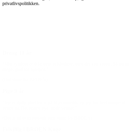
privatlivspolitikken.
Den gode historie
Dreng 11 år
“Min sygdom er ikke nem at håndtere, men det kan karate. Så mega
meget glad for hjælpen.”
(Om støtte fra BROEN)
Pige 9 år
“Jeg er rigtig glad for at gå til gymnastik, og jeg har lært mange at
kende og fået nogen nye, gode venner.”
(Om at gå til gymnastik med støtte fra BROEN)
Frivillig i BROEN Køge