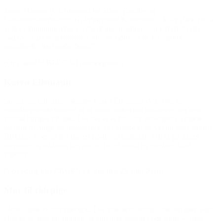
Janne Hansen (V), formand for Børn, Familie og
Uddannelsesudvalget, Guldborgsund Kommune: “Vi er glade for, at
vi her i kommunen har en stærk organisation som BROEN, der
tager vare på de økonomisk udsatte børn, så de får samme
muligheder som andre børn.”
(Om støtte til BROEN Guldborgsund)
Karen Ellemann
Social- og indenrigsminister Karen Ellemann (V): “Jeg er
grundlæggende optaget af at samle viden om initiativer, der rent
faktisk hjælper udsatte. Det her er et klassisk eksempel på mødet
mellem frivillige og mennesker, der måske er på vej ud over kanten.
BROEN viser, at det har en positiv afsmittende effekt på unges
dannelse og uddannelse, når de har et sundt og meningsfuldt
fritidsliv.”
(Ved besøg hos BROEN i Køge den 23. maj 2016)
Mor til ridepige
“Jeres støtte er altafgørende. Det ville ikke kunne lade sig gøre uden.
Hun er så glad for ridning, at hun ikke snakker om andet – ‘hest,