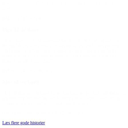
hest og mere hest’ 🙂 Vi er bare så taknemmelig over for jeres
hjælp!”
(Hilsen til BROEN Halsnæs)
Pige 12 år dans
“Kære Lars! Jeg er så taknemlig for det BROEN gør, og har gjort
for mig! At jeg kan danse, er jo det bedste jeg ved! Dans gør mig
altid glad! Og at bare kunne komme derop selvom jeg har haft en
dårlig dag, og bare kunne glemme det! Og koncentrere mig om
dansen gør mig rigtig glad.”
(Hilsen til BROEN Herlev)
Mor til tre børn
“Jeg gik ikke selv til sport, da jeg var barn, og jeg kan godt huske, at
jeg følte mig lidt udenfor, når de andre havde været til stævner og
snakkede om det bagefter. Så stod man bare der.”
(Om støtte til barn gennem BROEN-forening)
Læs flere gode historier