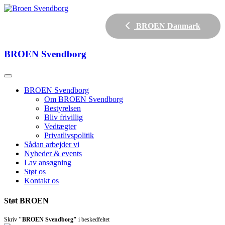
BROEN Danmark
BROEN
Svendborg
BROEN Svendborg
Om BROEN Svendborg
Bestyrelsen
Bliv frivillig
Vedtægter
Privatlivspolitik
Sådan arbejder vi
Nyheder & events
Lav ansøgning
Støt os
Kontakt os
Støt BROEN
Skriv
"BROEN Svendborg"
i beskedfeltet