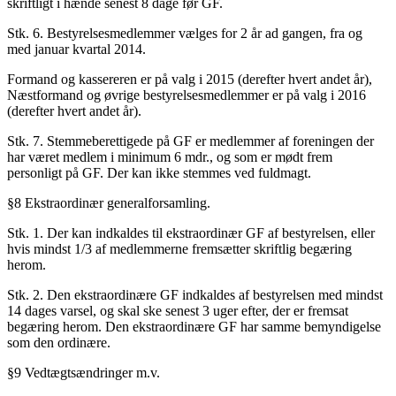
skriftligt i hænde senest 8 dage før GF.
Stk. 6. Bestyrelsesmedlemmer vælges for 2 år ad gangen, fra og
med januar kvartal 2014.
Formand og kassereren er på valg i 2015 (derefter hvert andet år),
Næstformand og øvrige bestyrelsesmedlemmer er på valg i 2016
(derefter hvert andet år).
Stk. 7. Stemmeberettigede på GF er medlemmer af foreningen der
har været medlem i minimum 6 mdr., og som er mødt frem
personligt på GF. Der kan ikke stemmes ved fuldmagt.
§8 Ekstraordinær generalforsamling.
Stk. 1. Der kan indkaldes til ekstraordinær GF af bestyrelsen, eller
hvis mindst 1/3 af medlemmerne fremsætter skriftlig begæring
herom.
Stk. 2. Den ekstraordinære GF indkaldes af bestyrelsen med mindst
14 dages varsel, og skal ske senest 3 uger efter, der er fremsat
begæring herom. Den ekstraordinære GF har samme bemyndigelse
som den ordinære.
§9 Vedtægtsændringer m.v.