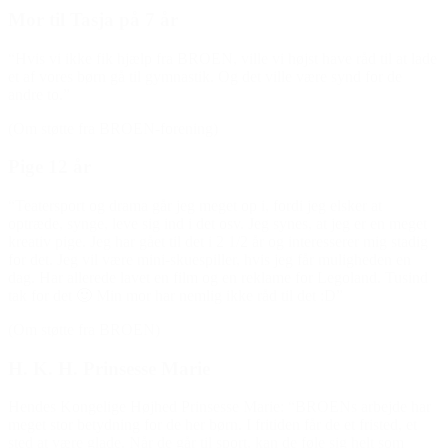
Mor til Tasja på 7 år
“Hvis vi ikke fik hjælp fra BROEN, ville vi højst have råd til at lade
et af vores børn gå til gymnastik. Og det ville være synd for de
andre to.”
(Om støtte fra BROEN-forening)
Pige 12 år
“Teatersport og drama går jeg meget op i, fordi jeg elsker at
optræde, synge, leve sig ind i det osv. Jeg synes, at jeg er en meget
kreativ pige. Jeg har gået til det i 2 1/2 år og interesserer mig stadig
for det. Jeg vil være mini-skuespiller, hvis jeg får muligheden en
dag. Har allerede lavet en film og en reklame for Legoland. Tusind
tak for det 🙂 Min mor har nemlig ikke råd til det :D”
(Om støtte fra BROEN)
H. K. H. Prinsesse Marie
Hendes Kongelige Højhed Prinsesse Marie: “BROENs arbejde har
meget stor betydning for de her børn. I fritiden får de et fristed, et
sted at være glade. Når de går til sport, kan de føle sig helt som