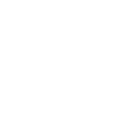
“Det er den fedeste sport, jeg nogensinde har prøvet, og jeg er så
glad for at gå til ridning. Det giver mig mere selvtillid, og jeg føler,
at jeg bedre kan være mig selv. Det er noget jeg ser frem til hver uge
og noget af det bedste i mit liv. Tak for jeres støtte!”
(Hilsen til BROEN Guldborgsund)
Mor til to børn
“Jeg er så taknemmelig for, at I hjælper os med at kunne gå til
kampsport i fritiden. Et af mine børn har haft mange udfordringer i
hans korte liv. Det at se, hvor meget hans udfordringer er mindsket
ved hans sport, er jeg så glad for.”
(Hilsen til BROEN Herlev)
Forælder til pige på 11 år
“Louise har fået støtte til gymnastik i et år og lige fået støtte til
fodbold. Hun er glad for at kunne deltage i de samme aktiviteter som
sine venner pga. støtten.”
(Om støtte fra BROEN)