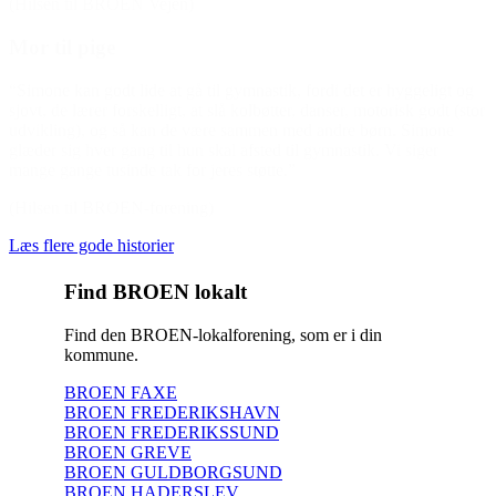
(Hilsen til BROEN Vejen)
Mor til pige
“Simone kan godt lide at gå til gymnastik, fordi det er hyggeligt og
sjovt, de lærer forskelligt, at slå kolbøtter, danser, motorisk godt (stor
udvikling), og så kan de være sammen med andre børn. Simone
glæder sig hver gang til hun skal afsted til gymnastik. Vi siger
mange gange tusinde tak for jeres støtte.”
(Hilsen til BROEN-forening)
Læs flere gode historier
Find BROEN lokalt
Find den BROEN-lokalforening, som er i din
kommune.
BROEN FAXE
BROEN FREDERIKSHAVN
BROEN FREDERIKSSUND
BROEN GREVE
BROEN GULDBORGSUND
BROEN HADERSLEV