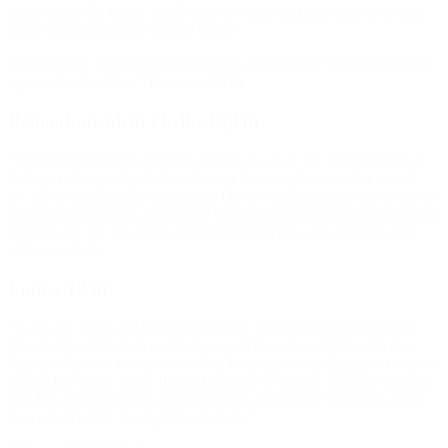
andre børn. Jeg håber, denne dag vil være med til at gøre hver dag
bedre for mange af de udsatte børn.”
(Åbningstale ved BROEN Danmarks konference “Børnefattigdom
og social udstødelse”, Horsens 2010)
Beboerkonsulent i helhedsplan
“Det har indvirkning på deres sociale liv, at de har mulighed for at
deltage i idræt på lige fod med andre børn og deltage i det sociale
liv, der er omkring en idrætsklub. Der er sundhedsmæssige gevinster
ved at dyrke motion, og så er de beskæftiget i stedet for at hænge ud
og kede sig. De får nogle aktivitetsmuligheder, som de ellers ikke
ville have haft.”
Louise 12 år
“Kære alle inden for BROEN i Vejen. 1000 millioner tak for den
store hjælp, det betyder virkelig meget for mig, også for min mor.
Jeg kan slet ikke forklare med ord, hvor taknemmelig jeg er for jeres
hjælp. Jeg synes, det er flot, at I hjælper så mange, som har brug for
det. Jeg er bare verdens heldigste pige at få hjælp. Millioner af tak,
jeg er så GLAD. Venlig hilsen Louise.”