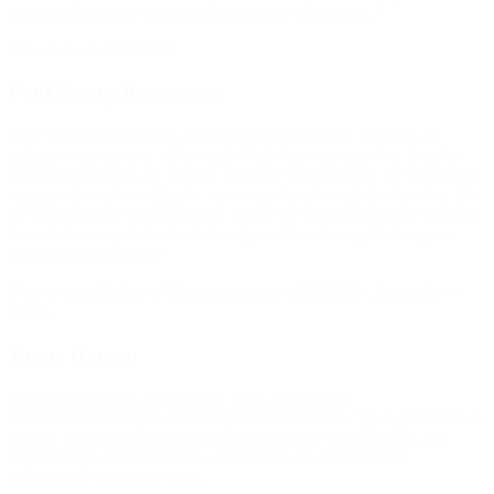
længere kan betale til et nyt medlemskab til næste år.”
(Om støtte fra BROEN)
Poul Nyrup Rasmussen
Poul Nyrup Rasmussen, protektor for Det Sociale Netværk og
tidligere statsminister i Danmark: “Alle børn og unge har brug for
venskaber og brug for at være i positive fællesskaber. De skal møde
engagerede voksne ildsjæle, som er gode rollemodeller for dem. De
får et frirum. De bliver værdsat. Og de får nogle redskaber, som gør
dem aktive – også når de skal vælge uddannelse og finde sig en
plads i samfundslivet.”
(Ved overrækkelsen af Børnesagsprisen til BROEN, København
2015)
Janne Hansen
Janne Hansen (V), formand for Børn, Familie og
Uddannelsesudvalget, Guldborgsund Kommune: “Vi er glade for, at
vi her i kommunen har en stærk organisation som BROEN, der
tager vare på de økonomisk udsatte børn, så de får samme
muligheder som andre børn.”