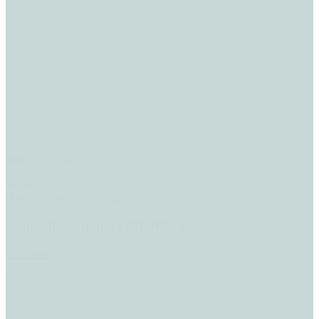
BROEN Skive
Oprettet:
08/08 2025
Dato for event: 26/08 2025
Generalforsamling i BROEN Skive
Læs mere