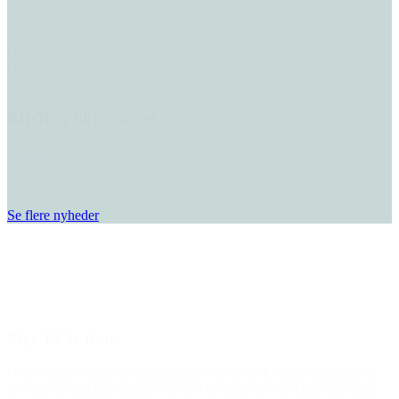
BROEN Skive
Oprettet:
22/08 2024
BROEN Skive stiftet
Læs mere
Se flere nyheder
Den gode historie
Pige 12 år dans
“Kære Lars! Jeg er så taknemlig for det BROEN gør, og har gjort
for mig! At jeg kan danse, er jo det bedste jeg ved! Dans gør mig