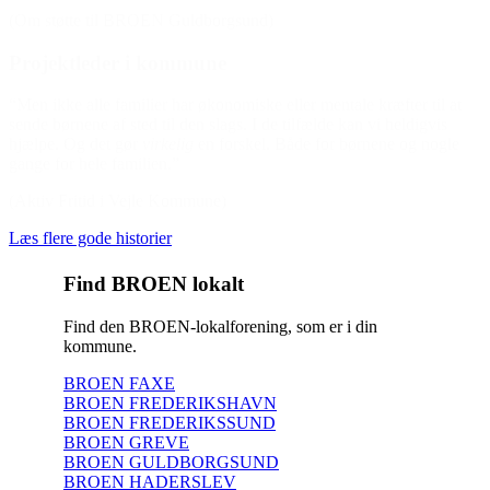
(Om støtte til BROEN Guldborgsund)
Projektleder i kommune
“Men ikke alle familier har økonomiske eller mentale kræfter til at
sende børnene af sted til den slags. I de tilfælde kan vi heldigvis
hjælpe. Og det gør
virkelig
en forskel. Både for børnene og nogle
gange for hele familien.”
(Aktiv Fritid i Vejle Kommune)
Læs flere gode historier
Find BROEN lokalt
Find den BROEN-lokalforening, som er i din
kommune.
BROEN FAXE
BROEN FREDERIKSHAVN
BROEN FREDERIKSSUND
BROEN GREVE
BROEN GULDBORGSUND
BROEN HADERSLEV