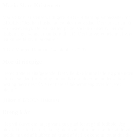
Maria Skov Kristensen
Maria Skov Kristensen, tidligere BROEN-barn og ambassadør for
BROEN: “Jeg kan huske, at jeg blev rigtig glad. Det var starten på
et danseeventyr. Det var starten på det sociale danseliv. Det var
rigtig mange venner, man kom til at få. Det har været hele mit liv, at
jeg kunne få lov til at danse.”
(I Go’ Morgen Danmark 24. oktober 2020)
Mor til ridepige
“Jeres støtte er altafgørende. Det ville ikke kunne lade sig gøre uden.
Hun er så glad for ridning, at hun ikke snakker om andet – ‘hest,
hest og mere hest’ 🙂 Vi er bare så taknemmelig over for jeres
hjælp!”
(Hilsen til BROEN Halsnæs)
Dreng 6 år
“Jeg vil skrive om, at jeg var rigtig glad for at gå til fodbold. Jeg
blev faktisk ked af det, da jeg fik at vide af mine forældre, at de ville
melde mig ud af klubben på grund af dårlig økonomi, og at de ikke