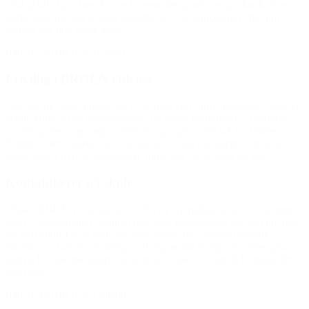
altid glad! Og at bare kunne komme derop selvom jeg har haft en
dårlig dag, og bare kunne glemme det! Og koncentrere mig om
dansen gør mig rigtig glad.”
(Hilsen til BROEN Herlev)
Frivillig i BROEN Odense
“Jeg havde nogle drenge på 10 år med i en sportsforretning, hvor vi
skulle købe et par fodboldstøvler og noget træningstøj – drengene
var lidt generte og meget ydmyge og sagde pænt tak for hjælpen.
Samme aften ringede en af drengene til mig og spurgte, om han
måtte sove i sit nye træningstøj, fordi han var så glad for det.”
Kontaktlærer på skole
”Siden BROEN Lolland gav XX (14 år) muligheden for at komme
fast i svømmehallen sammen med sine kammerater, har han udviklet
sig helt vildt! Fra at være en stille dreng, der sjældent åbnede
munden, er han nu en dejlig, velfungerende dreng, der gerne giver
udtryk for sine meninger, og som nu er blevet valgt til formand for
elevrådet.”
(Hilsen til BROEN Lolland)