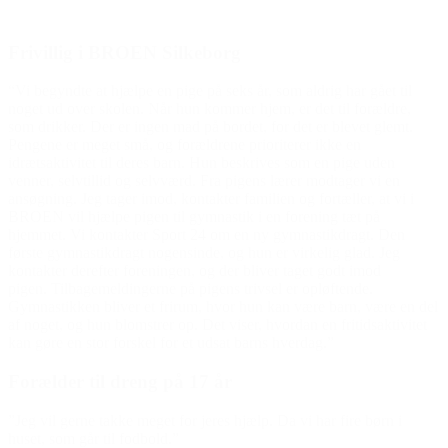
Frivillig i BROEN Silkeborg
“Vi begyndte at hjælpe en pige på seks år, som aldrig har gået til
noget ud over skolen. Når hun kommer hjem, er det til forældre,
som drikker. Der er ingen mad på bordet, for det er blevet glemt.
Pengene er meget små, og forældrene prioriterer ikke en
idrætsaktivitet til deres barn. Hun beskrives som en pige uden
venner, selvtillid og selvværd. Fra pigens lærer modtager vi en
ansøgning. Jeg tager imod, kontakter familien og fortæller, at vi i
BROEN vil hjælpe pigen til gymnastik i en forening tæt på
hjemmet. Vi kontakter Sport 24 om en ny gymnastikdragt. Den
første gymnastikdragt nogensinde, og hun er virkelig glad. Jeg
kontakter derefter foreningen, og der bliver taget godt imod
pigen. Tilbagemeldingerne på pigens trivsel er opløftende.
Gymnastikken bliver et frirum, hvor hun kan være barn, være en del
af noget, og hun blomstrer op. Det viser, hvordan en fritidsaktivitet
kan gøre en stor forskel for et udsat barns hverdag.”
Forælder til dreng på 17 år
”Jeg vil gerne takke meget for jeres hjælp. Da vi har fire børn i
huset, som går til fodbold.”