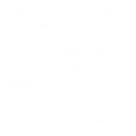
ikke havde prøvet før. Det har været vigtigt, at de kunne komme ind
i det samme tøj, som de andre børn i klubben. Det har gjort, at de er
kommet ind i fællesskabet, hvor de ellers har været lukket ude.”
Formand bokseklub
“Vi har et tæt samarbejde med BROEN, og vi har flere, der er startet
op med hjælp til at betale kontingent. Vi har også lavet en aftale
omkring køb af udstyr, som nye medlemmer kan låne. BROEN
køber for eksempel fem par boksehandsker, og så har vi dem
liggende her. Så ved vi, at hvis nogen stopper, har vi stadig handsker
til de næste, der kommer. BROEN hjælper os altid – også hvis vi må
søge ekstra til folk, der skal ud til turnering.”
(Om samarbejde mellem Nykøbing F. Bokseklub og BROEN
Guldborgsund)
Mor til to piger
“Det er godt for dem, at de kan sige, at de går til svømning. At de
går til noget som andre børn. Det giver stolthed. Jeg er også blevet
gladere som mor, fordi jeg ved, at de elsker at svømme.”
(Om støtte fra BROEN Silkeborg)