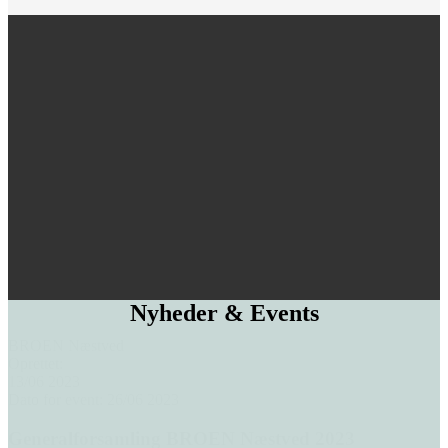
Nyheder & Events
BROEN Næstved
Oprettet:
13/06 2023
Dato for event: 26/06 2023
Generalforsamling BROEN Næstved 2023