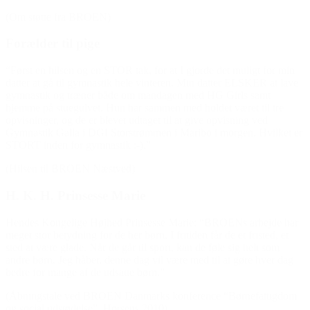
(Om støtte fra BROEN)
Forælder til pige
“Først en hilsen og en STOR tak, for at I gjorde det muligt for min
datter at gå til gymnastik hele vinteren. Min datter ELSKER at lave
gymnastik og træner både om mandagen med HG Girls samt
hjemme på stuegulvet. Hun har sammen med holdet været til tre
opvisninger, og de er blevet udtaget til at give opvisning ved
Gymnastik Galla i DGI Storstrømmen i Maribo i morgen. Hvilket er
STORT inden for gymnastik :-).”
(Hilsen til BROEN Næstved)
H. K. H. Prinsesse Marie
Hendes Kongelige Højhed Prinsesse Marie: “BROENs arbejde har
meget stor betydning for de her børn. I fritiden får de et fristed, et
sted at være glade. Når de går til sport, kan de føle sig helt som
andre børn. Jeg håber, denne dag vil være med til at gøre hver dag
bedre for mange af de udsatte børn.”
(Åbningstale ved BROEN Danmarks konference “Børnefattigdom
og social udstødelse”, Horsens 2010)