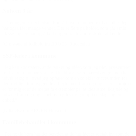
Nahom 9 år
“Træningen er det bedste. For så bliver man bedre til at spille. Jeg
har også fået mange venner. Der er flere på holdet, som går i min
klasse, og jeg har også lært nogen fra de andre skoler at kende.”
(Om støtte til fodbold fra BROEN Rudersdal)
SSP-leder i kommune
“Jeg kan konstatere, at de tanker og idéer, som jeg blev præsenteret
for i starten, nu har vist sig ikke blot at være bæredygtige, men har
udviklet sig til, hvad jeg opfatter som en soleklar succes inden for
det frivillige forebyggende arbejde med børn og unge. Jeres projekt
er for mig et af de meget få eksempler på, at idealisme, ildsjæle og
udsatte børn og unges behov mødes og går op i en slags højere
enhed.”
(Udtalelse om BROEN Horsens)
Familiebehandler i kommune
”For nogle børn har det betydet, at de har fået et socialt liv, som de