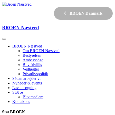
BROEN Danmark
BROEN
Næstved
BROEN Næstved
Om BROEN Næstved
Bestyrelsen
Ambassadør
Bliv frivillig
Vedtægter
Privatlivspolitik
Sådan arbejder vi
Nyheder & events
Lav ansøgning
Støt os
Bliv medlem
Kontakt os
Støt BROEN