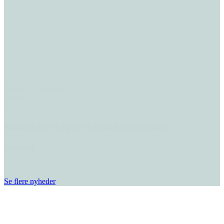
BROEN Næstved
Oprettet:
18/10 2021
Samarbejde bygger bro til foreningslivet
Læs mere
Se flere nyheder
Den gode historie