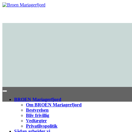
BROEN Mariagerfjord
Om BROEN Mariagerfjord
Bestyrelsen
Bliv frivillig
Vedtægter
Privatlivspolitik
Sådan arbejder vi