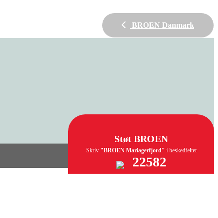
BROEN Danmark
Støt BROEN
Skriv
"BROEN Mariagerfjord"
i beskedfeltet
22582