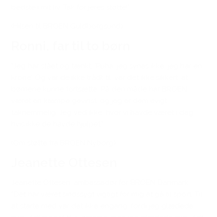
bedste i mit liv. Tak for jeres støtte!”
(Hilsen til BROEN Guldborgsund)
Ronni, far til to børn
“Jeg har stået og tænkt: ‘Puha, jeg synes ikke, jeg har en
krone’. Og var de ikke trådt til, var det ikke sikkert, at
børnene kunne fortsætte. På den måde har BROEN
været en kæmpe gevinst, og jeg er dem evigt
taknemmelig. Jeg ved ikke, hvor vi havde været i dag,
hvis ikke de havde hjulpet.”
(Om støtte fra BROEN Nyborg)
Jeanette Ottesen
Jeanette Ottesen, ambassadør for BROEN Danmark:
“Det har været sindssygt vigtigt for mig at gå til sport. Til
at starte med var det ikke engang, fordi jeg glædede