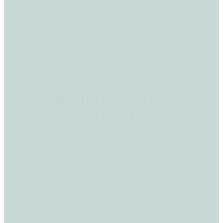
BROEN Nyborg
Oprettet:
06/06 2025
Med hjælp fra BROEN kan
børnene gå til sport
Læs mere