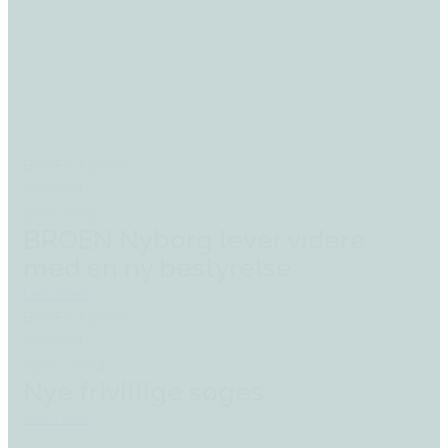
BROEN Nyborg
Oprettet:
17/01 2025
BROEN Nyborg lever videre
med en ny bestyrelse
Læs mere
BROEN Nyborg
Oprettet:
09/04 2024
Nye frivillige søges
Læs mere