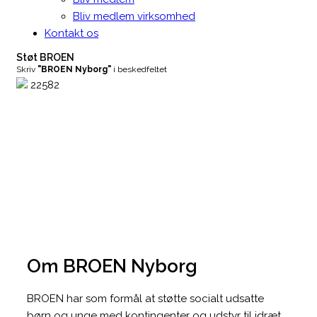
Bliv medlem virksomhed
Kontakt os
Støt BROEN
Skriv
"BROEN Nyborg"
i beskedfeltet
22582
Om BROEN Nyborg
BROEN har som formål at støtte socialt udsatte
børn og unge med kontingenter og udstyr til idræt,