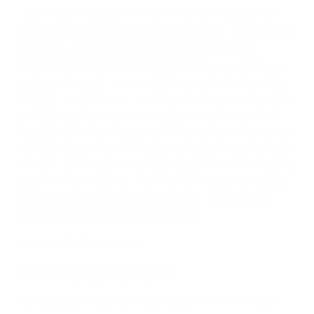
“Jeg vil bare fortælle, hvor stor en betydning det har
været for min søn, at BROEN Herlev støtter hans træning
til Wing Tai. Teis er født 15 uger for tidligt og er et
sensitivt barn. Han er ofte lidt usikker på sig selv og sin
præstation – især i skolen. Men efter han er begyndt til
Wing Tai, er det en helt, helt anden dreng. Han har fået
så meget selvtillid og tro på sig selv. Han er blevet SÅ
meget bedre til at fordybe sig i ting og udføre opgaver
selvstændigt. Det er min klare overbevisning, at han slet
ikke ville have nået denne udvikling, hvis det ikke havde
været for hans træning. Og uden ‘din’ støtte havde jeg
som flexjobber ikke haft mulighed for at betale den
sport. Så vi er så evigt taknemmelige!”
(Hilsen til BROEN Herlev)
Mor til pige på 9 år
“Kære BROEN Haderslev! Jeg vil gerne takke for den