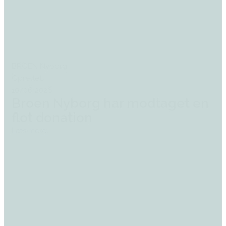
BROEN Nyborg
Oprettet:
10/06 2026
Broen Nyborg har modtaget en
flot donation
Læs mere