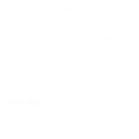
hjælp, I har været for min datter og jeg. Det har gjort
vores liv til et bedre sted, at I har hjulpet med den
økonomiske byrde til kontingentet til ridning. Jeg gik
psykisk ned, da jeg uventet mistede min mor. Jeg måtte
have hjælp til min datter, hun kom i pleje i et år. Mit hjerte
har blødt over, at jeg skulle melde hende ud, så hun
igen blev offer for min sygdomshistorie. Hun fortjener at
være barn og lege og ride for glædens skyld – ikke for
at glemme, men for at udvikle sig. Tak fordi I har givet os
magien i hverdagen og hjulpet med, at vi igen kan leve
et godt og trygt liv.”
(Hilsen til BROEN Haderslev)
Ridepige
“Det er den fedeste sport, jeg nogensinde har prøvet, og
jeg er så glad for at gå til ridning. Det giver mig mere
selvtillid, og jeg føler, at jeg bedre kan være mig selv.
Det er noget jeg ser frem til hver uge og noget af det