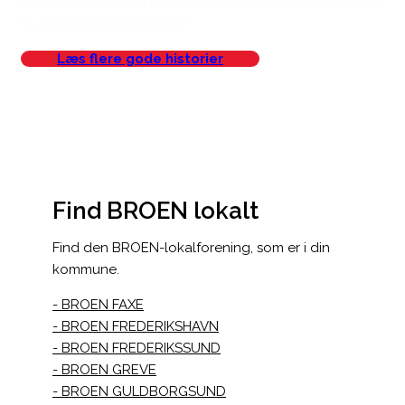
(AlitiKonsulenterne i hilsen til BROEN Danmark om støtte
til ung elitefodboldspiller)
Læs flere gode historier
Find BROEN lokalt
Find den BROEN-lokalforening, som er i din
kommune.
BROEN FAXE
BROEN FREDERIKSHAVN
BROEN FREDERIKSSUND
BROEN GREVE
BROEN GULDBORGSUND