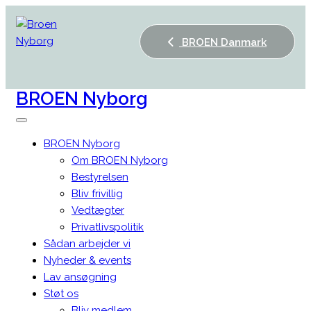
BROEN Danmark
BROEN
Nyborg
BROEN Nyborg
Om BROEN Nyborg
Bestyrelsen
Bliv frivillig
Vedtægter
Privatlivspolitik
Sådan arbejder vi
Nyheder & events
Lav ansøgning
Støt os
Bliv medlem