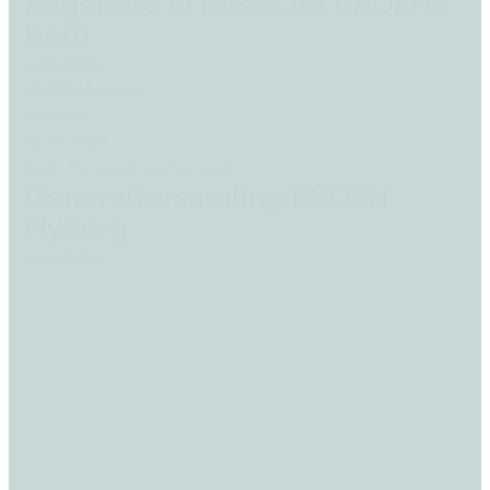
Kagebord til fordel for BROENs
børn
Læs mere
BROEN Nyborg
Oprettet:
13/01 2026
Dato for event: 24/02 2026
Generalforsamling BROEN
Nyborg
Læs mere