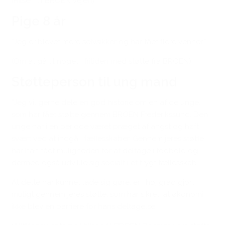
(Hilsen til BROEN Vejen)
Pige 8 år
“Jeg er blevet mere selvsikker og har fået flere venner.”
(Om at gå til noget i fritiden med støtte fra BROEN)
Støtteperson til ung mand
“Jeg vil gerne dele en god historie om en af de unge,
som har fået støtte gennem BROEN Frederikssund. Den
unge har i en periode været præget af angst og haft
svært ved at indgå i fællesskaber. Gennem jeres støtte
har han fået muligheden for at deltage i fodbold og
dermed også udvikle sig socialt i et trygt fællesskab.
At dette har kunnet lade sig gøre, er i høj grad gjort
muligt gennem jeres støtte, som har sikret, at økonomi
ikke blev en barriere for hans deltagelse.”