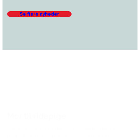
Se flere nyheder
Den gode historie
Mor til ridepige
“Kære Lars! Jeg vil fortælle, at min datter stadig er på
Herlev Rideskole. Hun stortrives, og alt går bare