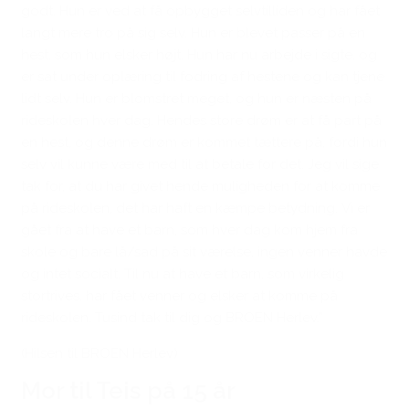
godt. Hun er ved at få opbygget selvtilliden og har fået
langt mere tro på sig selv. Hun er blevet passer på en
hest, som hun elsker højt. Hun har nu arbejde i sigte, og
er sat under oplæring til fodring af hestene og kan tjene
lidt selv. Hun er blomstret meget, og hun er næsten på
rideskolen hver dag. Hendes store drøm er at få part på
en hest, og denne drøm er kommet tættere på, fordi hun
selv vil kunne være med til at betale for det. Jeg vil sige
tak for, at du har givet hende muligheden for at komme
på rideskolen, det har haft en kæmpe betydning. Vi er
gået fra at have et barn, som hver dag kom hjem fra
skole og bare lå/sad på sit værelse, ingen venner havde
og intet socialt. Til nu at have et barn, som virkelig
stortrives, har fået venner og elsker at komme på
rideskolen. Tusind tak til dig og BROEN Herlev.”
(Hilsen til BROEN Herlev)
Mor til Teis på 15 år