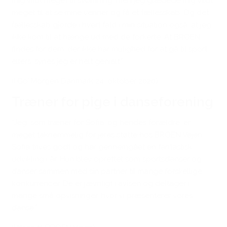
mig vildt meget til svømning, men jeg glædede mig vildt
meget til at se mine venner og få et fællesskab. Og det
fællesskab gjorde i hvert fald i min situation også, at jeg
ikke kom til at hænge ud med de forkerte. At BROEN
findes for dem, der ikke har mulighed for at gå til sport
ellers, synes jeg er helt genialt.”
(I Go’ Morgen Danmark 24. oktober 2020)
Træner for pige i danseforening
“Jeg, som træner for Sofia, og hendes forældre, er
meget taknemmelig for jeres støtte hos BROEN Vejen.
Sofia trives godt og har gennemgået en fantastisk
udvikling i år.
Hun blev oprettet som sportsdanser og
danser sammen med sin partner til mange forskellige
konkurrencer. De er jævnligt i avisen og deltager i
mange små opvisninger, hvor vi præsenterer vores
danse.”