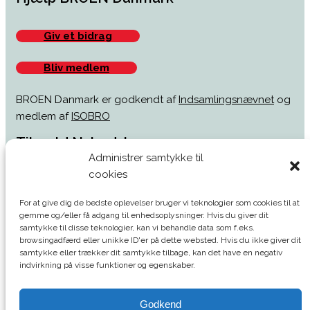
Giv et bidrag
Bliv medlem
BROEN Danmark er godkendt af
Indsamlingsnævnet
og
medlem af
ISOBRO
Tilmeld Nyhedsbrev
Administrer samtykke til
cookies
For at give dig de bedste oplevelser bruger vi teknologier som cookies til at
gemme og/eller få adgang til enhedsoplysninger. Hvis du giver dit
samtykke til disse teknologier, kan vi behandle data som f.eks.
browsingadfærd eller unikke ID'er på dette websted. Hvis du ikke giver dit
samtykke eller trækker dit samtykke tilbage, kan det have en negativ
indvirkning på visse funktioner og egenskaber.
Jeg accepterer, at BROEN bruger mine oplysninger til at
sende nyhedsbreve til mig
Godkend