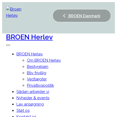
BROEN Danmark
BROEN
Herlev
BROEN Herlev
Om BROEN Herlev
Bestyrelsen
Bliv frivillig
Vedtægter
Privatlivspolitik
Sådan arbejder vi
Nyheder & events
Lav ansøgning
Støt os
Kontakt os