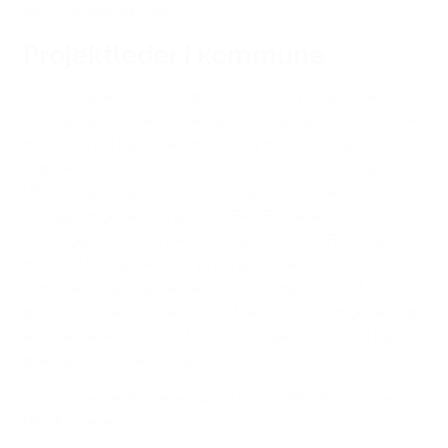
(Hilsen til BROEN Vejle)
Projektleder i kommune
”Mikkel har en udfordring i skolen. Han passer ikke helt
ind, og han er overset derhjemme, da hans mor er alene
med ham og hans lillesøster på 4 måneder. Hans
sagsbehandler tog kontakt til Aktiv Fritid, og nu går
Mikkel til springgymnastik. Hver tirsdag henter hans
frivillige følgeven Sonja ham. BROEN Vejle betaler
kontingent for hans medlemskab, og Aktiv Fritid har
matchet Mikkel med Sonja og givet dem et 10-turskort til
svømmehallen, da de slet ikke kan nøjes med at ses en
gang om ugen. Mikkel har nu fået både en følgeven og
en reservebedste, han får brugt noget energi, og han
glæder sig til hver tirsdag.”
(Om samarbejde mellem Aktiv Fritid i Vejle Kommune og
BROEN Vejle)