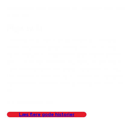
(I forbindelse med uddelingen af Tine Bryld Prisen 2020
til BROEN)
Pige 12 år
“Teatersport og drama går jeg meget op i, fordi jeg
elsker at optræde, synge, leve sig ind i det osv. Jeg
synes, at jeg er en meget kreativ pige. Jeg har gået til
det i 2 1/2 år og interesserer mig stadig for det. Jeg vil
være mini-skuespiller, hvis jeg får muligheden en dag.
Har allerede lavet en film og en reklame for Legoland.
Tusind tak for det 🙂 Min mor har nemlig ikke råd til det
:D”
(Om støtte fra BROEN)
Læs flere gode historier