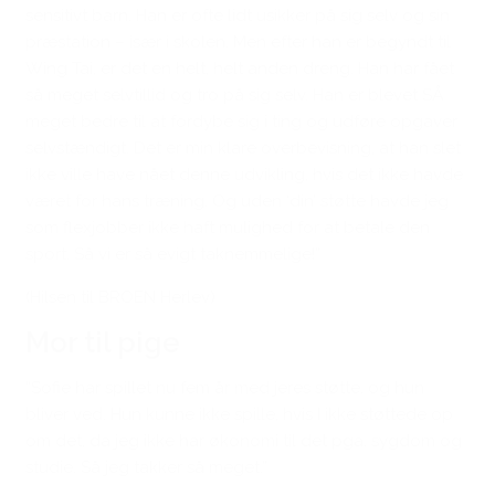
sensitivt barn. Han er ofte lidt usikker på sig selv og sin
præstation – især i skolen. Men efter han er begyndt til
Wing Tai, er det en helt, helt anden dreng. Han har fået
så meget selvtillid og tro på sig selv. Han er blevet SÅ
meget bedre til at fordybe sig i ting og udføre opgaver
selvstændigt. Det er min klare overbevisning, at han slet
ikke ville have nået denne udvikling, hvis det ikke havde
været for hans træning. Og uden ‘din’ støtte havde jeg
som flexjobber ikke haft mulighed for at betale den
sport. Så vi er så evigt taknemmelige!”
(Hilsen til BROEN Herlev)
Mor til pige
“Sofie har spillet nu fem år med jeres støtte, og hun
bliver ved. Hun kunne ikke spille, hvis I ikke støttede op
om det, da jeg ik
ke har økonomi til det pga. sygdom og
studie. Så jeg takker så meget.”