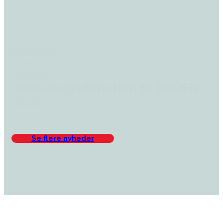
BROEN Herlev
Oprettet:
13/10 2021
Jubilæumsdonation til BROEN
Læs mere
Se flere nyheder