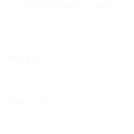
Familiebehandler i kommune
”For nogle børn har det betydet, at de har fået et socialt
liv, som de ikke havde prøvet før. Det har været vigtigt, at
de kunne komme ind i det samme tøj, som de andre
børn i klubben. Det har gjort, at de er kommet ind i
fællesskabet, hvor de ellers har været lukket ude.”
Pige 9 år
“Jeg er rigtig glad for at gå til gymnastik, og jeg har lært
mange at kende og fået nogen nye, gode venner.”
(Om at gå til gymnastik med støtte fra BROEN)
Dreng 17 år
“Det er fedt at gå til sport og være sammen med sine
venner.”
(Om at gå til sport med støtte fra BROEN)