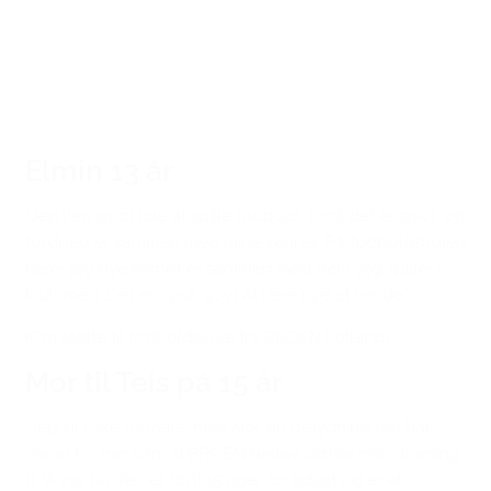
Den gode historie
Elmin 13 år
“Jeg kan godt lide at spille fodbold, fordi det er sjovt, og
fordi jeg er sammen med mine venner. På fodboldskolen
lærer jeg nye teknikker sammen med dem, jeg spiller i
klub med. Det er også sjovt at lære nye at kende.”
(Om støtte til fodboldskole fra BROEN Lolland)
Mor til Teis på 15 år
“Jeg vil bare fortælle, hvor stor en betydning det har
været for min søn, at BROEN Herlev støtter hans træning
til Wing Tai. Teis er født 15 uger for tidligt og er et