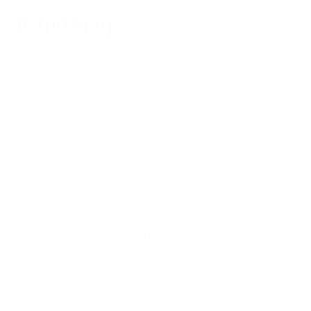
Astrid Krag
Indenrigs- og socialminister Astrid Krag (S): “Det er så
afgørende at føle sig med på et hold – som en del af et
fællesskab – selv om ens forældre måske ikke lige har
råd til at betale det månedlige kontingent til
fodboldklubben. Lige præcis vores udsatte børn er ikke
altid rige på succesoplevelser. Hverdagen derhjemme
kan være udfordrende. De kan være vant til at føle sig
anderledes. Derfor er det vigtigt at have et åndehul –
både for børn og for deres forældre. Et åndehul, der
gør, at hverdagen bliver lidt nemmere at overkomme. Vi
kender det alle sammen. Vi vokser og får større
selvværd, når de andre på holdet har brug for os.
Regner med os. Selv har jeg spillet i band i mange år.
Jeg fik nogle af mine bedste venner og minder gennem
det fællesskab. Stor tak til BROEN Danmark for at give
udsatte børn samme mulighed.”