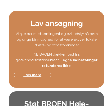
Lav ansøgning
Vi hjælper med kontingent og evt. udstyr så børn
og unge får mulighed for at være aktive i lokale
idræts- og fritidsforeninger.
NB BROEN dækker først fra
godkendelsestidspunktet –
egne indbetalinger
refunderes ikke
.
Læs mere
Støt BROEN Høje-