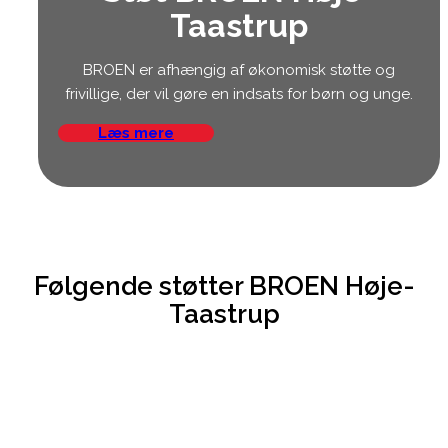
Taastrup
BROEN er afhængig af økonomisk støtte og
frivillige, der vil gøre en indsats for børn og unge.
Læs mere
Følgende støtter BROEN Høje-
Taastrup