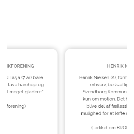
Den gode historie
HENRIK NIELSEN
Henrik Nielsen (K), formand for udvalget for
erhverv, beskæftigelse og kultur i
Svendborg Kommune: “Det handler ikke
kun om motion. Det handler også om at
blive del af fællesskaber, hvor der er
mulighed for at løfte sig og få et godt liv.”
(I artikel om BROEN Svendborg)