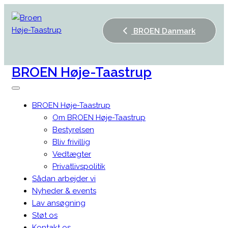
BROEN Danmark
BROEN
Høje-Taastrup
BROEN Høje-Taastrup
Om BROEN Høje-Taastrup
Bestyrelsen
Bliv frivillig
Vedtægter
Privatlivspolitik
Sådan arbejder vi
Nyheder & events
Lav ansøgning
Støt os
Kontakt os