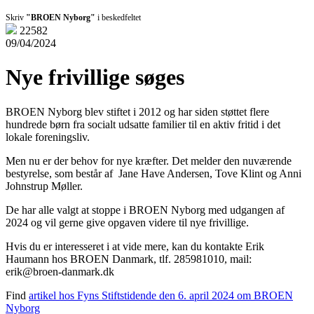
Skriv
"BROEN Nyborg"
i beskedfeltet
22582
09/04/2024
Nye frivillige søges
BROEN Nyborg blev stiftet i 2012 og har siden støttet flere
hundrede børn fra socialt udsatte familier til en aktiv fritid i det
lokale foreningsliv.
Men nu er der behov for nye kræfter. Det melder den nuværende
bestyrelse, som består af Jane Have Andersen, Tove Klint og Anni
Johnstrup Møller.
De har alle valgt at stoppe i BROEN Nyborg med udgangen af
2024 og vil gerne give opgaven videre til nye frivillige.
Hvis du er interesseret i at vide mere, kan du kontakte Erik
Haumann hos BROEN Danmark, tlf. 285981010, mail:
erik@broen-danmark.dk
Find
artikel hos Fyns Stiftstidende den 6. april 2024 om BROEN
Nyborg