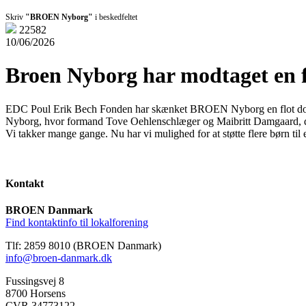
Skriv
"BROEN Nyborg"
i beskedfeltet
22582
10/06/2026
Broen Nyborg har modtaget en f
EDC Poul Erik Bech Fonden har skænket BROEN Nyborg en flot donation
Nyborg, hvor formand Tove Oehlenschlæger og Maibritt Damgaard, d
Vi takker mange gange. Nu har vi mulighed for at støtte flere børn til en
Kontakt
BROEN Danmark
Find kontaktinfo til lokalforening
Tlf: 2859 8010 (BROEN Danmark)
info@broen-danmark.dk
Fussingsvej 8
8700 Horsens
CVR 34773122