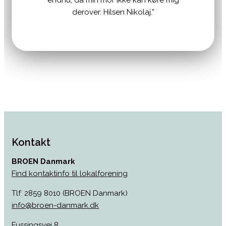
endnu, da min mor ikke kan køre mig
derover. Hilsen Nikolaj.”
Kontakt
BROEN Danmark
Find kontaktinfo til lokalforening
Tlf: 2859 8010 (BROEN Danmark)
info@broen-danmark.dk
Fussingsvej 8