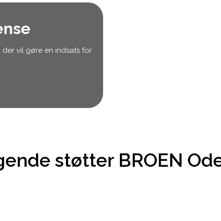
ense
der vil gøre en indsats for
gende støtter BROEN Od