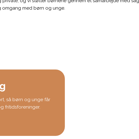
 og private, og vi støtter børnene gennem et samarbejde med sa
ig omgang med børn og unge.
ng
rt, så børn og unge får
g fritidsforeninger.