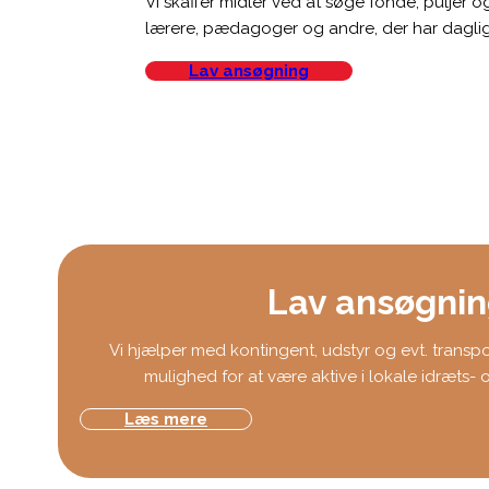
Vi skaffer midler ved at søge fonde, puljer
lærere, pædagoger og andre, der har dagl
Lav ansøgning
Lav ansøgni
Vi hjælper med kontingent, udstyr og evt. transpo
mulighed for at være aktive i lokale idræts- o
Læs mere