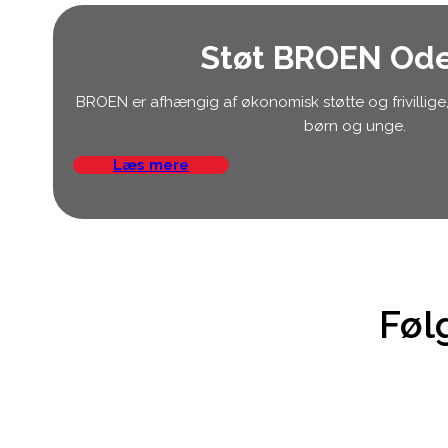
Støt BROEN Od
BROEN er afhængig af økonomisk støtte og frivillige, 
børn og unge.
Læs mere
Føl