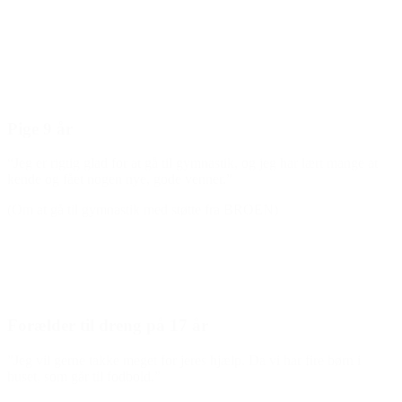
Den gode historie
Pige 9 år
“Jeg er rigtig glad for at gå til gymnastik, og jeg har lært mange at
kende og fået nogen nye, gode venner.”
(Om at gå til gymnastik med støtte fra BROEN)
Forælder til dreng på 17 år
”Jeg vil gerne takke meget for jeres hjælp. Da vi har fire børn i
huset, som går til fodbold.”