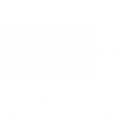
Dreng 10 år
“Synes det har været dejligt at kunne få noget ‘rigtigt’ tøj til fodbold.
Det har været godt at kunne få lov til at prøve nogle forskellige
aktiviteter, så jeg kunne finde ud af, hvad jeg allerhelst ville gå til.”
(Om støtte fra BROEN)
Træner i gymnastikforening
“Hvad er der ikke sket med Tasja (7 år) bare på et halvt år? Nu kan
hun lave harehop og kolbøtter, og hun er blevet meget gladere.”
(Hilsen til BROEN-forening)