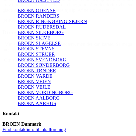
BROEN NÆSTVED
krav hun ikke kan indfri. Med den baggrund så er det derfor vi er så
glade og taknemmelige for jeres hjælp. Af hele hjertet tak.”
BROEN ODENSE
BROEN RANDERS
(Hilsen til BROEN Lyngby-Taarbæk)
BROEN RINGKØBING-SKJERN
BROEN RUDERSDAL
Dreng 11 år
BROEN SILKEBORG
BROEN SKIVE
BROEN SLAGELSE
“Min sygdom er ikke nem at håndtere, men det kan karate. Så mega
BROEN STEVNS
meget glad for hjælpen.”
BROEN STRUER
BROEN SVENDBORG
(Om støtte fra BROEN)
BROEN SØNDERBORG
BROEN TØNDER
BROEN VARDE
BROEN VEJEN
BROEN VEJLE
BROEN VORDINGBORG
BROEN AALBORG
BROEN AARHUS
Kontakt
BROEN Danmark
Find kontaktinfo til lokalforening