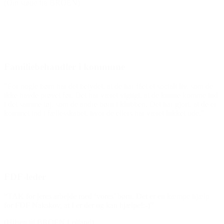
(Om støtte fra BROEN)
Familiebehandler i kommune
”For nogle børn har det betydet, at de har fået et socialt liv, som de
ikke havde prøvet før. Det har været vigtigt, at de kunne komme ind
i det samme tøj, som de andre børn i klubben. Det har gjort, at de er
kommet ind i fællesskabet, hvor de ellers har været lukket ude.”
FDF-leder
“TAK for jeres arbejde med ‘vores’ børn. Det er en kæmpe hjælp
for FDF Nakskov, at I er der og kan hjælpe!:-)”
(Hilsen til BROEN Lolland)