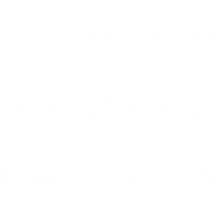
, i alt fire dage á cirka 6-7 timer med træning, konkurrence og udendørs 
tort!”
for min datter og jeg. Det har gjort vores liv til et bedre sted, at I ha
il min datter, hun kom i pleje i et år. Mit hjerte har blødt over, at jeg
 at glemme, men for at udvikle sig. Tak fordi I har givet os magien i hv
brændt en masse krudt af. Selv om jeg har en dårlig dag, kan jeg godt li
 aldrig fået mulighed for det. Jeg har fået mange venskaber gennem fodbo