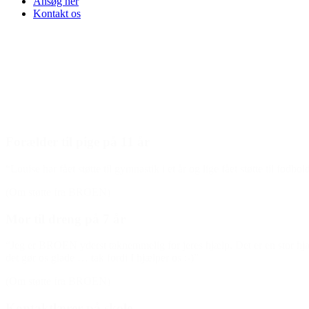
Ansøg her
Kontakt os
Forælder til pige på 11 år
“Louise har fået støtte til gymnastik i et år og lige fået støtte til fod
(Om støtte fra BROEN)
Mor til dreng på 7 år
“Jeg er BROEN yderst taknemmelig for jeres hjælp. Det er en stor hjælp
det gør os glade … tak fordi I hjælper os :-)”
(Om støtte fra BROEN)
Kontaktlærer på skole