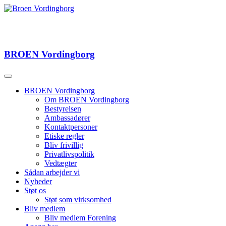
BROEN
Vordingborg
BROEN Vordingborg
Om BROEN Vordingborg
Bestyrelsen
Ambassadører
Kontaktpersoner
Etiske regler
Bliv frivillig
Privatlivspolitik
Vedtægter
Sådan arbejder vi
Nyheder
Støt os
Støt som virksomhed
Bliv medlem
Bliv medlem Forening