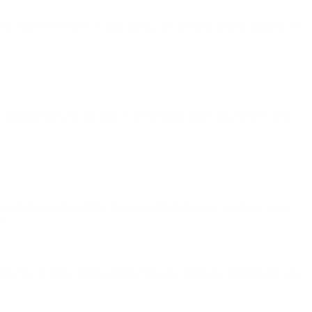
vildt! Fra at være en stille dreng, der sjældent åbnede munden, er
fodbold føler jeg mig som en del af noget større, og jeg lærer hele
er er omkring en idrætsklub. Der er sundhedsmæssige gevinster ved at
t.”
 dejligt. Det er mere, end jeg kunne forvente med hans udfordringer rent