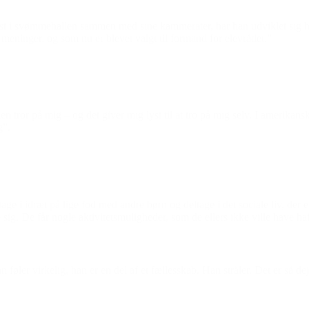
 svømmehallen sammen med sine kammerater, har han udviklet sig helt 
 meninger, og som nu er blevet valgt til formand for elevrådet.”
or på mig – og det giver mig lyst til at tro på mig selv. I amerikansk 
g”.
ltage i idræt på lige fod med andre børn og deltage i det sociale liv, d
sig. De får nogle aktivitetsmuligheder, som de ellers ikke ville have haf
Han føler virkelig, han er en del af et fællesskab. Han stråler. Det er så