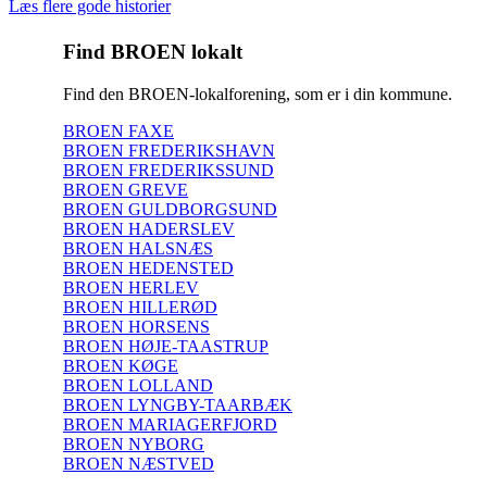
Læs flere gode historier
Find BROEN lokalt
Find den BROEN-lokalforening, som er i din kommune.
BROEN FAXE
BROEN FREDERIKSHAVN
BROEN FREDERIKSSUND
BROEN GREVE
BROEN GULDBORGSUND
BROEN HADERSLEV
BROEN HALSNÆS
BROEN HEDENSTED
BROEN HERLEV
BROEN HILLERØD
BROEN HORSENS
BROEN HØJE-TAASTRUP
BROEN KØGE
BROEN LOLLAND
BROEN LYNGBY-TAARBÆK
BROEN MARIAGERFJORD
BROEN NYBORG
BROEN NÆSTVED