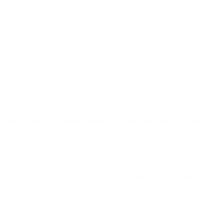
Den gode historie
bold. Hun er glad for at kunne deltage i de samme aktiviteter som sine venn
 for mig som enlig mor, og det betyder meget for min dejlige dreng at gå