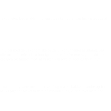
aktiviteter. Det er aldrig nogensinde sket før, at han har været ude af
r hjulpet med den økonomiske byrde til kontingentet til ridning. Jeg
 skulle melde hende ud, så hun igen blev offer for min sygdomshistorie.
erdagen og hjulpet med, at vi igen kan leve et godt og trygt liv.”
de at møde op og være med, eller se på og måske bakke de andre op fra
ld. Vi piger er blevet tættere på hinanden, og vi er blevet mere end