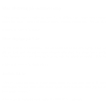
Mor til dreng på sommercamp
“Min dreng, som er autist og snart 12 år, deltog i to camps med e-sport
huset fire dage i træk i så mange timer. Tusind, tusind tak. Det var så s
(Hilsen til BROEN Køge)
Mor til pige på 9 år
“Kære BROEN Haderslev! Jeg vil gerne takke for den hjælp, I har været 
gik psykisk ned, da jeg uventet mistede min mor. Jeg måtte have hjælp t
Hun fortjener at være barn og lege og ride for glædens skyld – ikke for
(Hilsen til BROEN Haderslev)
Judith 14 år
“Det er vigtigt for mig at dyrke sport, fordi jeg kan godt lide at få 
sidelinjen. Jeg har altid villet dyrke sport, især fodbold. Men jeg har
bare gode venner.”
(Om at gå til fodbold med støtte fra BROEN Lolland)