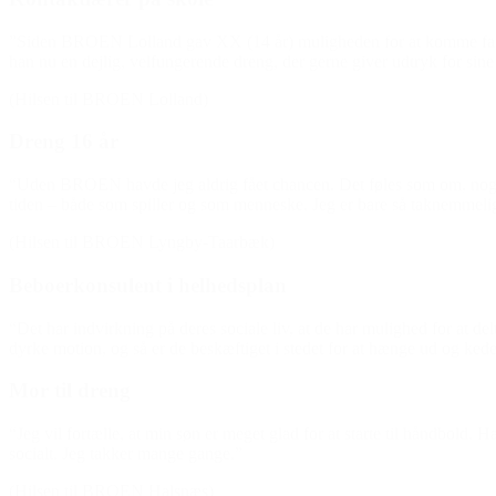
”Siden BROEN Lolland gav XX (14 år) muligheden for at komme fast i
han nu en dejlig, velfungerende dreng, der gerne giver udtryk for sine
(Hilsen til BROEN Lolland)
Dreng 16 år
“Uden BROEN havde jeg aldrig fået chancen. Det føles som om, nogen tr
tiden – både som spiller og som menneske. Jeg er bare så taknemmeli
(Hilsen til BROEN Lyngby-Taarbæk)
Beboerkonsulent i helhedsplan
“Det har indvirkning på deres sociale liv, at de har mulighed for at de
dyrke motion, og så er de beskæftiget i stedet for at hænge ud og kede 
Mor til dreng
“Jeg vil fortælle, at min søn er meget glad for at starte til håndbold. 
socialt. Jeg takker mange gange.”
(Hilsen til BROEN Halsnæs)