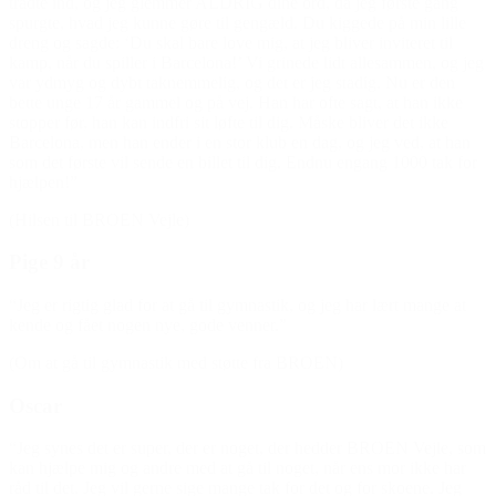
trådte ind, og jeg glemmer ALDRIG dine ord, da jeg første gang
spurgte, hvad jeg kunne gøre til gengæld. Du kiggede på min lille
dreng og sagde: ‘Du skal bare love mig, at jeg bliver inviteret til
kamp, når du spiller i Barcelona!’ Vi grinede lidt allesammen, og jeg
var ydmyg og dybt taknemmelig, og det er jeg stadig. Nu er den
bette unge 17 år gammel og på vej. Han har ofte sagt, at han ikke
stopper før, han kan indfri sit løfte til dig. Måske bliver det ikke
Barcelona, men han ender i en stor klub en dag, og jeg ved, at han
som det første vil sende en billet til dig. Endnu engang 1000 tak for
hjælpen!”
(Hilsen til BROEN Vejle)
Pige 9 år
“Jeg er rigtig glad for at gå til gymnastik, og jeg har lært mange at
kende og fået nogen nye, gode venner.”
(Om at gå til gymnastik med støtte fra BROEN)
Oscar
“Jeg synes det er super, der er noget, der hedder BROEN Vejle, som
kan hjælpe mig og andre med at gå til noget, når ens mor ikke har
råd til det. Jeg vil gerne sige mange tak for det og for skoene. Jeg