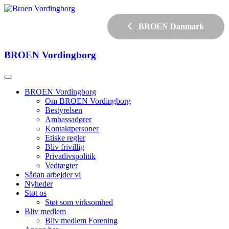
BROEN Danmark
BROEN
Vordingborg
BROEN Vordingborg
Om BROEN Vordingborg
Bestyrelsen
Ambassadører
Kontaktpersoner
Etiske regler
Bliv frivillig
Privatlivspolitik
Vedtægter
Sådan arbejder vi
Nyheder
Støt os
Støt som virksomhed
Bliv medlem
Bliv medlem Forening