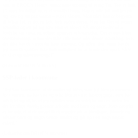
søn, at BROEN Herlev støtter hans træning til Wing Tai. Teis er født
15 uger for tidligt og er et sensitivt barn. Han er ofte lidt usikker på
sig selv og sin præstation – især i skolen. Men efter han er begyndt
til Wing Tai, er det en helt, helt anden dreng. Han har fået så meget
selvtillid og tro på sig selv. Han er blevet SÅ meget bedre til at
fordybe sig i ting og udføre opgaver selvstændigt. Det er min klare
overbevisning, at han slet ikke ville have nået denne udvikling, hvis
det ikke havde været for hans træning. Og uden ‘din’ støtte havde
jeg som flexjobber ikke haft mulighed for at betale den sport. Så vi
er så evigt taknemmelige!”
(Hilsen til BROEN Herlev)
SSP-leder i kommune
“Jeg kan konstatere, at de tanker og idéer, som jeg blev præsenteret
for i starten, nu har vist sig ikke blot at være bæredygtige, men har
udviklet sig til, hvad jeg opfatter som en soleklar succes inden for
det frivillige forebyggende arbejde med børn og unge. Jeres projekt
er for mig et af de meget få eksempler på, at idealisme, ildsjæle og
udsatte børn og unges behov mødes og går op i en slags højere
enhed.”
(Udtalelse om BROEN Horsens)