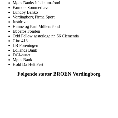
Møns Banks Jubilæumsfond
Farmors Sommerhave
Lundby Banko
Vordingborg Firma Sport
Justdrive
Hanne og Paul Müllers fond
Ebbefos Fonden
Odd Fellow søsterloge nr. 56 Clementia
Giro 413
LB Foreningen
Lollands Bank
DGI-huset
Møns Bank
Hold Da Helt Fest
Følgende støtter BROEN Vordingborg
Den gode historie