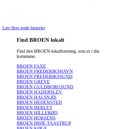
har fået nye venner og er kommet i god form – jeg er blevet ret god
til håndbold. Tak!!! BROEN Vejle !!! :-)”
(Hilsen til BROEN Vejle)
Læs flere gode historier
Find BROEN lokalt
Find den BROEN-lokalforening, som er i din
kommune.
BROEN FAXE
BROEN FREDERIKSHAVN
BROEN FREDERIKSSUND
BROEN GREVE
BROEN GULDBORGSUND
BROEN HADERSLEV
BROEN HALSNÆS
BROEN HEDENSTED
BROEN HERLEV
BROEN HILLERØD
BROEN HORSENS
BROEN HØJE-TAASTRUP
BROEN KØGE