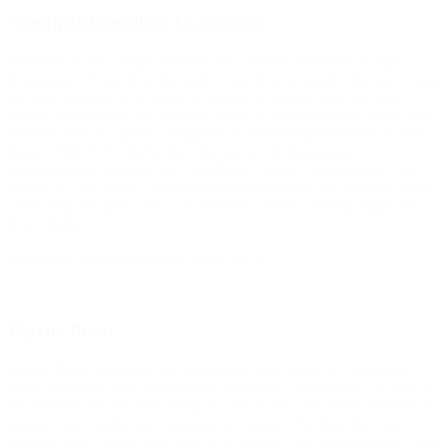
Sundhedskonsulent i kommune
Charlotte Baere, projektkoordinator/sundhedskonsulent, Køge
Kommune: “I min hverdag oplever jeg den livsglæde, det giver børn
og deres familier at få hjælp fra BROEN. Mange børn får ikke
opfyldt deres drøm om at kunne dyrke en fritidsinteresse, fordi deres
forældre ikke har plads i budgettet til et foreningsmedlemskab. Her
bygger BROEN virkelig bro. Jeg har set de fantastiske
ansigtsudtryk, det giver, når ”lillePeter” møder ”frivilligPeter” fra
BROEN i den lokale sportsforretning. Inklusion i en aktivitet drevet
af frivillige ildsjæle, som ”vil” børnene, rykker virkelig noget hos
den enkelte.”
(Interview, samarbejdsmøde, Køge 2014)
Bjarne Ibsen
Bjarne Ibsen, professor og centerleder ved Center for forskning i
Idræt, Sundhed og Civilsamfund, Syddansk Universitet: “Vi ved, at
det for børn har stor betydning at være en del af et stærkt fællesskab
sammen med andre børn og positive voksne. Når forældre ikke
ansporer eller støtter deres børn til at deltage i en fritidsaktivitet, så er