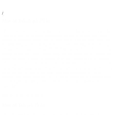
/
Mor til Jakob på 19 år
“For en hel del år siden, da jeg var på kontanthjælp, havde jeg ikke
‘salt til et æg’, og at betale kontingent og udstyr til min søns fritids
interesse, fodbold, havde jeg slet ikke råd til. Det var ikke sjovt, og
jeg følte mig som den dårligste mor i verden. Heldigvis for mig og
særligt for min søn, startede BROEN Herlev op det år. Jakob var så
heldig, at han blev deres første barn, som de hjalp, og det gjorde for
Jakob og vores familie en verden til forskel. Jakob er i dag næsten
20 år, og som han selv udtaler: ‘Havde det ikke været for Lars, som
hjalp mig dengang og gav mig muligheden for at vælge sportens vej
og vennerne der, havde jeg nok valgt den kriminelle vej og de
venner, som fulgte med den vej.’ I dag er Jakob næsten færdig med
sit andet grundforløb på TEC. Og har fået en læreplads som
elektriker.”
(Hilsen til BROEN Herlev)
Mor til Teis på 15 år
“Jeg vil bare fortælle, hvor stor en betydning det har været for min