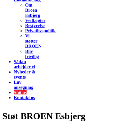
Om
Broen
Esbjerg
Vedtægter
Bestyrelse
Privatlivspolitik
Vi
støtter
BROEN
Bliv
frivillig
Sådan
arbejder vi
Nyheder &
events
Lav
ansøgning
Støt os
Kontakt os
Støt BROEN Esbjerg