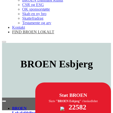
BROEN Danmark Rundt
CSR og ESG
OK sponsorstøtte
Skab en ny bro
Skattefradrag
Testamente og arv
Kontakt
FIND BROEN LOKALT
BROEN
Esbjerg
Støt BROEN
Skriv
"BROEN Esbjerg"
i beskedfeltet
22582
BROEN
Lokalafdeling