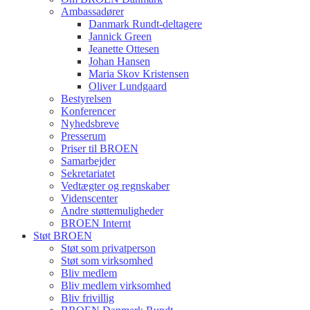
Ambassadører
Danmark Rundt-deltagere
Jannick Green
Jeanette Ottesen
Johan Hansen
Maria Skov Kristensen
Oliver Lundgaard
Bestyrelsen
Konferencer
Nyhedsbreve
Presserum
Priser til BROEN
Samarbejder
Sekretariatet
Vedtægter og regnskaber
Videnscenter
Andre støttemuligheder
BROEN Internt
Støt BROEN
Støt som privatperson
Støt som virksomhed
Bliv medlem
Bliv medlem virksomhed
Bliv frivillig