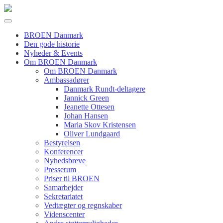
BROEN Danmark
Den gode historie
Nyheder & Events
Om BROEN Danmark
Om BROEN Danmark
Ambassadører
Danmark Rundt-deltagere
Jannick Green
Jeanette Ottesen
Johan Hansen
Maria Skov Kristensen
Oliver Lundgaard
Bestyrelsen
Konferencer
Nyhedsbreve
Presserum
Priser til BROEN
Samarbejder
Sekretariatet
Vedtægter og regnskaber
Videnscenter