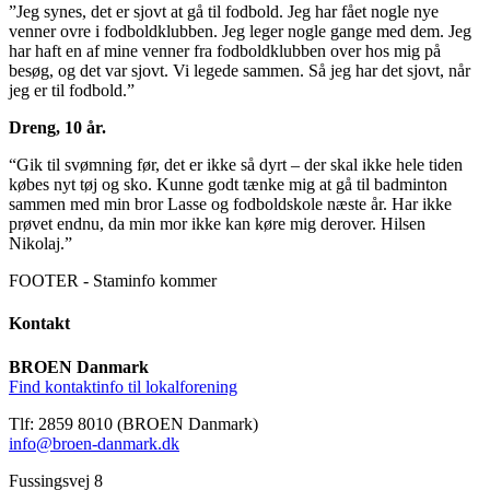
”Jeg synes, det er sjovt at gå til fodbold. Jeg har fået nogle nye
venner ovre i fodboldklubben. Jeg leger nogle gange med dem. Jeg
har haft en af mine venner fra fodboldklubben over hos mig på
besøg, og det var sjovt. Vi legede sammen. Så jeg har det sjovt, når
jeg er til fodbold.”
Dreng, 10 år.
“Gik til svømning før, det er ikke så dyrt – der skal ikke hele tiden
købes nyt tøj og sko. Kunne godt tænke mig at gå til badminton
sammen med min bror Lasse og fodboldskole næste år. Har ikke
prøvet endnu, da min mor ikke kan køre mig derover. Hilsen
Nikolaj.”
FOOTER - Staminfo kommer
Kontakt
BROEN Danmark
Find kontaktinfo til lokalforening
Tlf: 2859 8010 (BROEN Danmark)
info@broen-danmark.dk
Fussingsvej 8