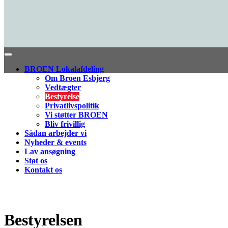
BROEN Lokalafdeling
Om Broen Esbjerg
Vedtægter
Bestyrelse
Privatlivspolitik
Vi støtter BROEN
Bliv frivillig
Sådan arbejder vi
Nyheder & events
Lav ansøgning
Støt os
Kontakt os
Bestyrelsen