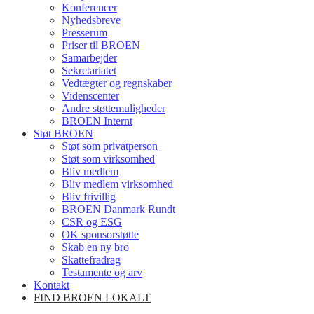
Konferencer
Nyhedsbreve
Presserum
Priser til BROEN
Samarbejder
Sekretariatet
Vedtægter og regnskaber
Videnscenter
Andre støttemuligheder
BROEN Internt
Støt BROEN
Støt som privatperson
Støt som virksomhed
Bliv medlem
Bliv medlem virksomhed
Bliv frivillig
BROEN Danmark Rundt
CSR og ESG
OK sponsorstøtte
Skab en ny bro
Skattefradrag
Testamente og arv
Kontakt
FIND BROEN LOKALT