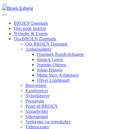
BROEN Danmark
Den gode historie
Nyheder & Events
Om BROEN Danmark
Om BROEN Danmark
Ambassadører
Danmark Rundt-deltagere
Jannick Green
Jeanette Ottesen
Johan Hansen
Maria Skov Kristensen
Oliver Lundgaard
Bestyrelsen
Konferencer
Nyhedsbreve
Presserum
Priser til BROEN
Samarbejder
Sekretariatet
Vedtægter og regnskaber
Videnscenter