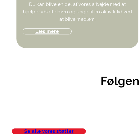
Du kan blive en del af vores arbejde med at
hjælpe udsatte børn og unge til en aktiv fritid ved
at blive medlem.
Læs mere
Følgen
Se alle vores støtter