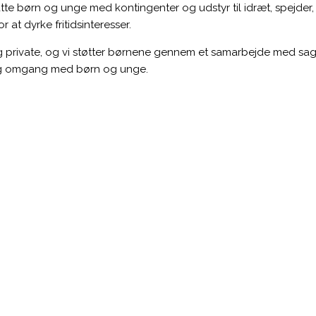
e børn og unge med kontingenter og udstyr til idræt, spejder, mu
 at dyrke fritidsinteresser.
 og private, og vi støtter børnene gennem et samarbejde med sa
ig omgang med børn og unge.