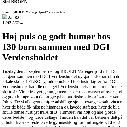
Støt BROEN
Skriv
"BROEN Mariagerfjord"
i beskedfeltet
22582
12/09/2024
Høj puls og godt humør hos
130 børn sammen med DGI
Verdensholdet
Tirsdag den 3. september deltog BROEN Mariagerfjord i ELRO-
Dagene sammen med DGI Verdensholdet og godt 130 børn fra de
lokale skoler i ELROs gamle område. De 6 instruktører fra DGI
Verdensholdet har alle deltaget i Verdensholdets store turne i år eller
sidste år. Virkelig dygtige unge mennesker med masser af overskud
og godt humør, som de brugte på en workshop, hvor børnene var i
fokus. De skulle gennemføre adskillige sjove bevægelsesaktiviteter,
hvor de både fik hilst på hinanden og lavede stafetter, hvor de bl.a.
skulle danse hurtigst fra A til B. Humøret var højt og alle gjorde
deres bedste – og turde deltage. I anden halvdel var børnene delt på
3 hold, hvor de både lavede gymnastik og forhindringsløb. Efter 2