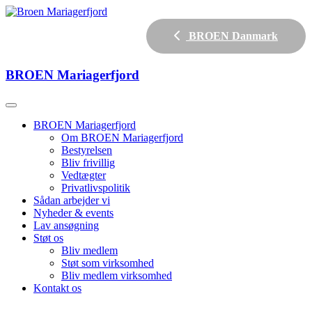
BROEN Danmark
BROEN
Mariagerfjord
BROEN Mariagerfjord
Om BROEN Mariagerfjord
Bestyrelsen
Bliv frivillig
Vedtægter
Privatlivspolitik
Sådan arbejder vi
Nyheder & events
Lav ansøgning
Støt os
Bliv medlem
Støt som virksomhed
Bliv medlem virksomhed
Kontakt os