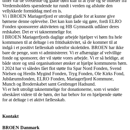
timer var de svedende og glade børn klar til at lytte og se billeder fra
Verdensholdets spændende tur rundt i verden og afslutte den
vellykkede formiddag med en is.
Vi i BROEN Mariagerfjord er utroligt glade for at kunne give
børnene denne oplevelse. Det kan kun lade sig gøre, fordi ELRO
Fonden sponsorerer aktiviteten og HB Gymnastik udlåner deres
redskaber. Det er vi taknemmelige for.
I BROEN Mariagerfjords daglige arbejde hjælper vi børn fra hele
kommunen til at deltage i en fritidsaktivitet, så de kommer til at
indgå i et positivt fællesskab udenfor skoletiden. BROEN har ikke
bare de penge, som vi administrerer. Vi er afhængige af velvillige
fonde og sponsorer, der vil støtte vores arbejde. Vi er så heldige, at
både store og små organisationer ønsker at hjælpe kommunens børn.
I 2024 har vi således fået flot støtte fra Spar Nord Fonden, Svend
Nielsen og Herdis Mygind Fonden, Tryg Fonden, Ole Kirks Fond,
Jubilæumsfonden, ELRO Fonden, Mariagerfjord Kommune,
Munch og Broderskabet samt Genbruget Hadsund.
Vi er helt utroligt taknemmelige for donationerne, som vi sender
ubeskåret videre til de børn, der har behov for en hjælpende støtte
for at deltage i et aktivt fællesskab.
Kontakt
BROEN Danmark