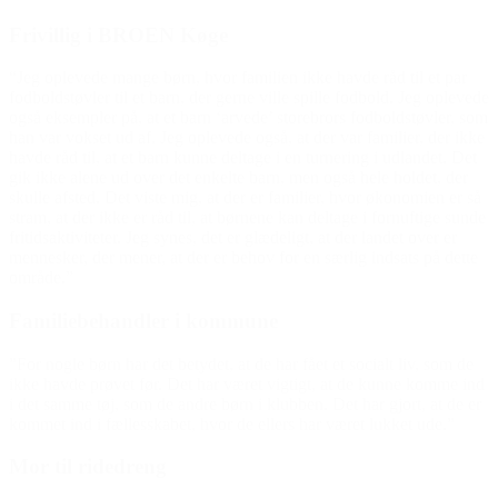
Frivillig i BROEN Køge
“Jeg oplevede mange børn, hvor familien ikke havde råd til et par
fodboldstøvler til et barn, der gerne ville spille fodbold. Jeg oplevede
også eksempler på, at et barn ‘arvede’ storebrors fodboldstøvler, som
han var vokset ud af. Jeg oplevede også, at der var familier, der ikke
havde råd til, at et barn kunne deltage i en turnering i udlandet. Det
gik ikke alene ud over det enkelte barn, men også hele holdet, der
skulle afsted. Det viste mig, at der er familier, hvor økonomien er så
stram, at der ikke er råd til, at børnene kan deltage i fornuftige sunde
fritidsaktiviteter. Jeg synes, det er glædeligt, at der landet over er
mennesker, der mener, at der er behov for en særlig indsats på dette
område.”
Familiebehandler i kommune
”For nogle børn har det betydet, at de har fået et socialt liv, som de
ikke havde prøvet før. Det har været vigtigt, at de kunne komme ind
i det samme tøj, som de andre børn i klubben. Det har gjort, at de er
kommet ind i fællesskabet, hvor de ellers har været lukket ude.”
Mor til ridedreng