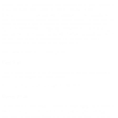
Martin Lohse (Guldborgsundlisten), formand for Kultur, Turisme og
Bosætningsudvalget, Guldborgsund Kommune: “Kultur og
fritidslivet er for os alle sammen i kommunen. Så selvfølgelig skal
også de økonomisk udsatte familier kunne deltage, så deres børn og
unge får glæde af alle de mange facetter foreningslivet byder på –
lige fra Kulturfabrikkens ungemiljø til billedskole, musikskole og
idrætsgrene som brydning, gymnastik, fodbold og håndbold. Det er
og skal være en del af barndommen for alle børn og unge i
kommunen, at de får glæde af de tilbud, der er.”
(Om støtte til BROEN Guldborgsund)
Pige 9 år
“Jeg er rigtig glad for at gå til gymnastik, og jeg har lært mange at
kende og fået nogen nye, gode venner.”
(Om at gå til gymnastik med støtte fra BROEN)
Dreng 10 år
“Synes det har været dejligt at kunne få noget ‘rigtigt’ tøj til fodbold.
Det har været godt at kunne få lov til at prøve nogle forskellige
aktiviteter, så jeg kunne finde ud af, hvad jeg allerhelst ville gå til.”