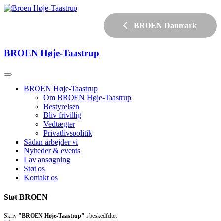
BROEN Danmark
BROEN
Høje-Taastrup
BROEN Høje-Taastrup
Om BROEN Høje-Taastrup
Bestyrelsen
Bliv frivillig
Vedtægter
Privatlivspolitik
Sådan arbejder vi
Nyheder & events
Lav ansøgning
Støt os
Kontakt os
Støt BROEN
Skriv
"BROEN Høje-Taastrup"
i beskedfeltet