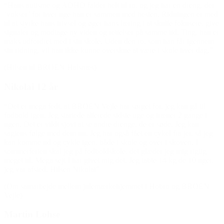
“Hans autisme og ADHD falder helt til ro, og jeg har en dreng, der
‘vokser’ for hver uge han er sammen med hesten. Ridningen er med
til at styrke hans trivsel og øger hans læring i at skulle fokusere, give
signaler og modtage ny viden og rettelser på samme tid. Ting, han er
maks udfordret med i sin skole. Uden den ro, som han får igennem
sin ridning, vil han ikke kunne overskue at være i skole hver dag.”
(Hilsen til BROEN Halsnæs)
Nikolai 12 år
“Det er mega fedt, at BROEN Vejle har sørget for, jeg kan gå til
fodbold igen. Jeg startede allerede sidste uge og træner 2 gange i
ugen. Det er vildt sjovt at se andre drenge, de er søde. Jeg kan
sagtens følge med dem nu. Jeg har også fået en cykel fra jer, så jeg
kan komme ud og cykle igen, både i skole og over i skoven. I
sommerferien skal jeg på fodboldskole, det glæder jeg mig rigtig
meget til. Mega sejt I har givet mig det. Jeg tabte 14 kg de 10 uger,
jeg var afsted. Hilsen Nikolai”
(Om samarbejde mellem julemærkehjemmet i Hobro og BROEN
Vejle)
Martin Lohse