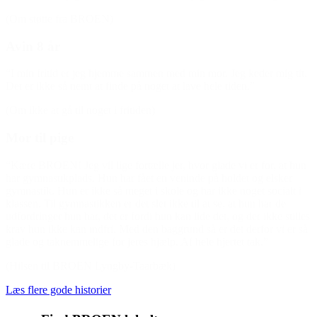
(Om støtte fra BROEN)
Avin 8 år
“I min fritid er jeg hjemme sammen med min mor. Jeg keder mig tit.
Det er ikke så nemt at finde på noget at lave hele tiden.”
(Om ikke at gå til noget i fritiden)
Mor til pige
“Kære BROEN! Jeg vil lige fortælle jer, hvor glade vi er for, at hun
har gymnastikplads. Hun har fået en veninde på holdet og elsker
gymnastik. Hun er ikke så meget i skole og har ikke noget socialt i
klassen. Til gymnastikken er det slet ikke til at se, at hun har de
udfordringer hun har, det er fordi hun kan lide det, og der ikke stilles
krav hun ikke kan indfri. Med den baggrund så er det derfor vi er så
glade og taknemmelige for jeres hjælp. Af hele hjertet tak.”
(Hilsen til BROEN Lyngby-Taarbæk)
Læs flere gode historier