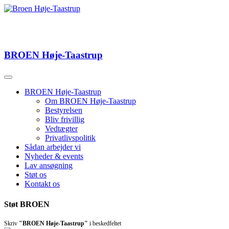
BROEN
Høje-Taastrup
BROEN Høje-Taastrup
Om BROEN Høje-Taastrup
Bestyrelsen
Bliv frivillig
Vedtægter
Privatlivspolitik
Sådan arbejder vi
Nyheder & events
Lav ansøgning
Støt os
Kontakt os
Støt BROEN
Skriv
"BROEN Høje-Taastrup"
i beskedfeltet