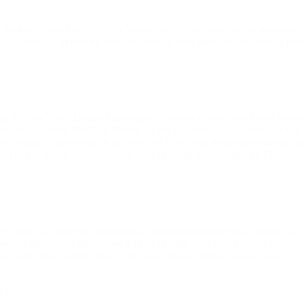
for jeres støtte hos BROEN Vejen. Sofia trives godt og har gennemgået 
er jævnligt i avisen og deltager i mange små opvisninger, hvor vi præs
 til et æg’, og at betale kontingent og udstyr til min søns fritids interess
min søn, startede BROEN Herlev op det år. Jakob var så heldig, at han b
n selv udtaler: ‘Havde det ikke været for Lars, som hjalp mig dengang 
.’ I dag er Jakob næsten færdig med sit andet grundforløb på TEC. Og h
ret klar fra starten af opholdet på julemærkehjemmet til at hjælpe os. 
, var der styr på fitness, jeg kan gå til, min plan er at træne 3 gange i 
Jeg er rigtig glad for den hjælp, I har givet mig og håber, mange flere får s
e)