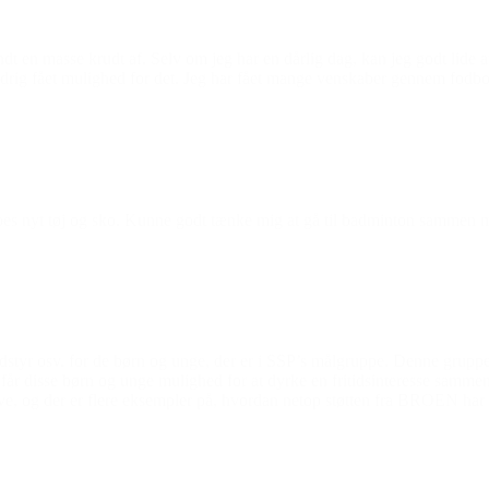
brændt en masse krudt af. Selv om jeg har en dårlig dag, kan jeg godt li
 aldrig fået mulighed for det. Jeg har fået mange venskaber gennem fodbo
 købes nyt tøj og sko. Kunne godt tænke mig at gå til badminton sammen
tyr osv. for de børn og unge, der er i SSP’s målgruppe. Denne gruppe 
år disse børn og unge mulighed for at dyrke en fritidsinteresse samme
ive, og der er flere eksempler på, hvordan netop støtten fra BROEN har f