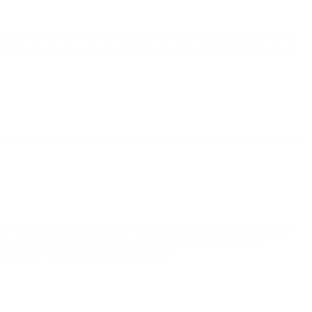
de at møde op og være med, eller se på og måske bakke de andre op fra
ld. Vi piger er blevet tættere på hinanden, og vi er blevet mere end
 med min bror Lasse og fodboldskole næste år. Har ikke prøvet endnu,
er stærkt underrepræsenteret i de lokale idrætsforeninger og andre
n med deres skolekammerater og måske også få nye positive
ået børn i gang med en fritidsinteresse.”