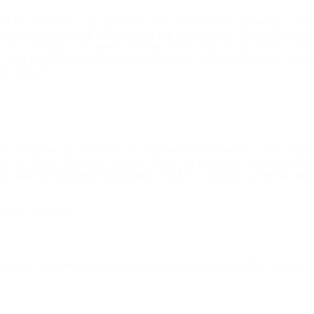
e. Hun stortrives, og alt går bare godt. Hun er ved at få opbygget selvti
der oplæring til fodring af hestene og kan tjene lidt selv. Hun er bloms
 selv vil kunne være med til at betale for det. Jeg vil sige tak for, at 
em fra skole og bare lå/sad på sit værelse, ingen venner havde og intet s
EN Herlev.”
 ADHD, som gør, at han har uro og koncentrationsbesvær, indlæring er sv
 i fire år . Det kan kun lade sig gøre, da han får medicin med god virknin
 rigtig haft økonomi til det ekstra, eller f.eks. en ferie, og han har måt
 er på pension)
 til noget som andre børn. Det giver stolthed. Jeg er også blevet gladere