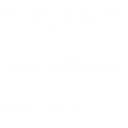
lliden og har fået langt mere tro på sig selv. Hun er blevet passer på
tret meget, og hun er næsten på rideskolen hver dag. Hendes store drøm
du har givet hende muligheden for at komme på rideskolen, det har haft
ocialt. Til nu at have et barn, som virkelig stortrives, har fået
ær, og det sociale er til tider en udfordring. Han har brug for
g og har en træner, som forstår ham og kan støtte og hjælpe de rigtige
tet vente på ‘tiden til ham’ pga. hans mindre søskende. Jeg er så glad
 som mor, fordi jeg ved, at de elsker at svømme.”