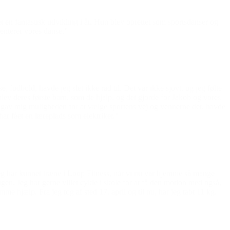
en fantastisk udvikling i år.
Hun blev oprettet som sportsdanser og
enterer vores danse.”
e, fodbold, havde jeg slet ikke råd til. Det var ikke sjovt, og jeg følte
lev deres første barn, som de hjalp, og det gjorde for Jakob og vores
og gav mig muligheden for at vælge sportens vej og vennerne der, havde
ar fået en læreplads som elektriker.”
Jeg har kunnet træne i Loop Fitness, når vi nu var hjemme så mange
ugen. Jeg har gerne villet cykle i skole for at få den motion med også,
amme hjælp. Fra jeg tog af sted 17. april og til nu, har jeg tabt 11 kg.