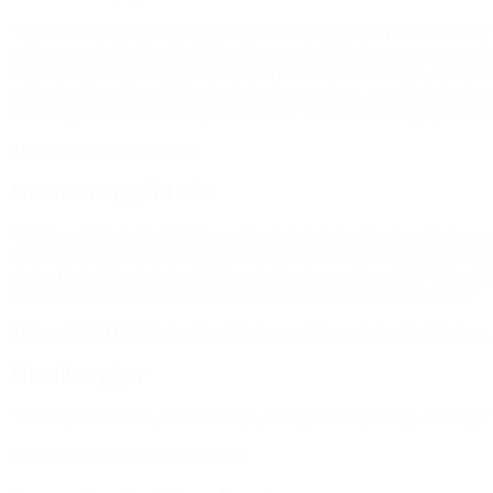
“Kære Lars! Jeg vil fortælle, at min datter stadig er på Herlev Rideskol
en hest, som hun elsker højt. Hun har nu arbejde i sigte, og er sat un
er at få part på en hest, og denne drøm er kommet tættere på, fordi hun
en kæmpe betydning. Vi er gået fra at have et barn, som hver dag kom hj
venner og elsker at komme på rideskolen. Tusind tak til dig og BRO
(Hilsen til BROEN Herlev)
Mor til dreng på 12 år
“William på 12 år går i 5. klasse på en lokal skole. Han har diagnosen
struktur og faste regler. William elsker fodbold og har gået til det nu
steder. Fodbolden betyder rigtig meget for ham også socialt. Vi har ikke
for, at I har kunnet hjælpe med, at han har kunnet få den oplevelse.”
(Hilsen til BROEN Haderslev. Mor har senhjerneskade efter blodprop,
Mor til to piger
“Det er godt for dem, at de kan sige, at de går til svømning. At de går
(Om støtte fra BROEN Silkeborg)