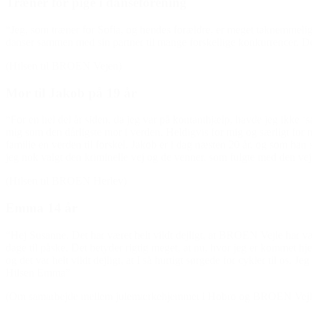
Træner for pige i danseforening
“Jeg, som træner for Sofia, og hendes forældre, er meget taknemmelig 
danser sammen med sin partner til mange forskellige konkurrencer. De 
(Hilsen til BROEN Vejen)
Mor til Jakob på 19 år
“For en hel del år siden, da jeg var på kontanthjælp, havde jeg ikke ‘salt
mig som den dårligste mor i verden. Heldigvis for mig og særligt for 
familie en verden til forskel. Jakob er i dag næsten 20 år, og som ha
jeg nok valgt den kriminelle vej og de venner, som fulgte med den vej
(Hilsen til BROEN Herlev)
Emma 14 år
“Hej Susanne. Det har været helt vildt dejligt, at BROEN Vejle har væ
dage til påske. Det betyder rigtig meget, at nu, hvor jeg er kommet hjem
og det var helt vildt dejligt, at I så hurtigt sørgede for cykler til os. 
Hilsen Emma”
(Om samarbejde mellem julemærkehjemmet i Hobro og BROEN Vejl