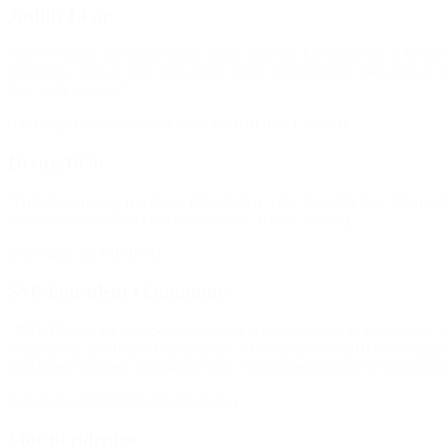
Judith 14 år
“Det er vigtigt for mig at dyrke sport, fordi jeg kan godt lide at få 
sidelinjen. Jeg har altid villet dyrke sport, især fodbold. Men jeg har
bare gode venner.”
(Om at gå til fodbold med støtte fra BROEN Lolland)
Dreng 10 år
“Gik til svømning før, det er ikke så dyrt – der skal ikke hele tiden
da min mor ikke kan køre mig derover. Hilsen Nikolaj.”
(Om støtte fra BROEN)
SSP-konsulent i kommune
“BROEN gør en kæmpe forskel med at skaffe midler til kontingent, uds
fritidstilbud, der findes i kommunen. Men netop med BROENs hjælp f
v
enskaber igennem fritidsinteressen. Tilbagemeldingerne er alle posit
(Udtalelse til BROEN Vordingborg)
Mor til ridepige