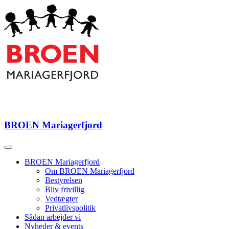
BROEN
Mariagerfjord
BROEN Mariagerfjord
Om BROEN Mariagerfjord
Bestyrelsen
Bliv frivillig
Vedtægter
Privatlivspolitik
Sådan arbejder vi
Nyheder & events