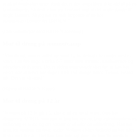
at gå til fritidsaktiviteter, fordi det er der simpelthen ikke råd til på en
kontanthjælp. Så derfor har jeg benyttet mig af det nogle gange til
nogle familier. Så jeg har en stak liggende af de her
ansøgningsskemaer fra BROEN.”
(Om samarbejde med BROEN-forening)
Mor til dreng på sommercamp
“Min dreng, som er autist og snart 12 år, deltog i to camps med e-
sport, i alt fire dage á cirka 6-7 timer med træning, konkurrence og
udendørs aktiviteter. Det er aldrig nogensinde sket før, at han har
været ude af huset fire dage i træk i så mange timer. Tusind, tusind
tak. Det var så stort!”
(Hilsen til BROEN Køge)
Mor til dreng på 12 år
“William på 12 år går i 5. klasse på en lokal skole. Han har
diagnosen ADHD, som gør, at han har uro og koncentrationsbesvær,
indlæring er svær, og det sociale er til tider en udfordring. Han har
brug for struktur og faste regler. William elsker fodbold og har gået
til det nu i fire år . Det kan kun lade sig gøre, da han får medicin