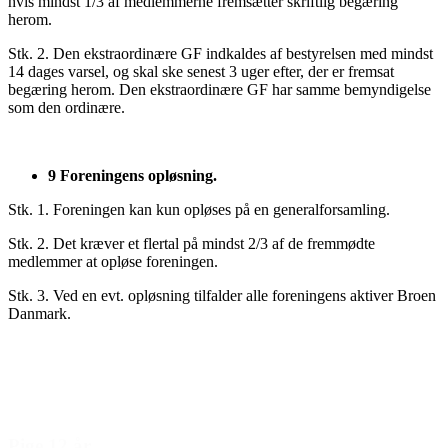
hvis mindst 1/3 af medlemmerne fremsætter skriftlig begæring
herom.
Stk. 2. Den ekstraordinære GF indkaldes af bestyrelsen med mindst
14 dages varsel, og skal ske senest 3 uger efter, der er fremsat
begæring herom. Den ekstraordinære GF har samme bemyndigelse
som den ordinære.
9 Foreningens opløsning.
Stk. 1. Foreningen kan kun opløses på en generalforsamling.
Stk. 2. Det kræver et flertal på mindst 2/3 af de fremmødte
medlemmer at opløse foreningen.
Stk. 3. Ved en evt. opløsning tilfalder alle foreningens aktiver Broen
Danmark.
Den gode historie
Pige 12 år