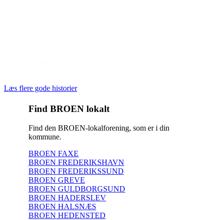
med god virkning og har en træner, som forstår ham og kan støtte og
hjælpe de rigtige steder. Fodbolden betyder rigtig meget for ham
også socialt. Vi har ikke rigtig haft økonomi til det ekstra, eller f.eks.
en ferie, og han har måttet vente på ‘tiden til ham’ pga. hans mindre
søskende. Jeg er så glad for, at I har kunnet hjælpe med, at han har
kunnet få den oplevelse.”
(Hilsen til BROEN Haderslev. Mor har senhjerneskade efter
blodprop, er på pension)
Læs flere gode historier
Find BROEN lokalt
Find den BROEN-lokalforening, som er i din
kommune.
BROEN FAXE
BROEN FREDERIKSHAVN
BROEN FREDERIKSSUND
BROEN GREVE
BROEN GULDBORGSUND
BROEN HADERSLEV
BROEN HALSNÆS
BROEN HEDENSTED