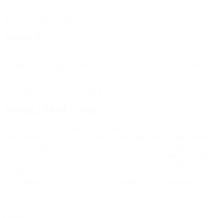
elektriker.”
(Hilsen til BROEN Herlev)
Nahom 9 år
“Træningen er det bedste. For så bliver man bedre til at spille. Jeg
har også fået mange venner. Der er flere på holdet, som går i min
klasse, og jeg har også lært nogen fra de andre skoler at kende.”
(Om støtte til fodbold fra BROEN Rudersdal)
Frivillig i BROEN Køge
“Jeg oplevede mange børn, hvor familien ikke havde råd til et par
fodboldstøvler til et barn, der gerne ville spille fodbold. Jeg oplevede
også eksempler på, at et barn ‘arvede’ storebrors fodboldstøvler, som
han var vokset ud af. Jeg oplevede også, at der var familier, der ikke
havde råd til, at et barn kunne deltage i en turnering i udlandet. Det
gik ikke alene ud over det enkelte barn, men også hele holdet, der
skulle afsted. Det viste mig, at der er familier, hvor økonomien er så
stram, at der ikke er råd til, at børnene kan deltage i fornuftige sunde
fritidsaktiviteter. Jeg synes, det er glædeligt, at der landet over er
mennesker, der mener, at der er behov for en særlig indsats på dette
område.”