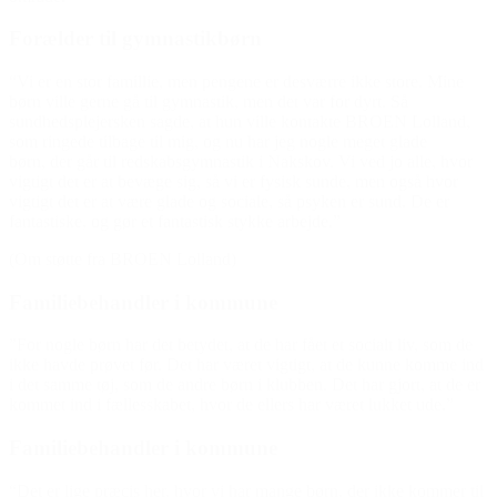
Forælder til gymnastikbørn
“Vi er en stor famillie, men pengene er desværre ikke store. Mine
børn ville gerne gå til gymnastik, men det var for dyrt. Så
sundhedsplejersken sagde, at hun ville kontakte BROEN Lolland,
som ringede tilbage til mig, og nu har jeg nogle meget glade
børn, der går til redskabsgymnastik i Nakskov. Vi ved jo alle, hvor
vigtigt det er at bevæge sig, så vi er fysisk sunde, men også hvor
vigtigt det er at være glade og sociale, så psyken er sund. De er
fantastiske, og gør et fantastisk stykke arbejde.”
(Om støtte fra BROEN Lolland)
Familiebehandler i kommune
”For nogle børn har det betydet, at de har fået et socialt liv, som de
ikke havde prøvet før. Det har været vigtigt, at de kunne komme ind
i det samme tøj, som de andre børn i klubben. Det har gjort, at de er
kommet ind i fællesskabet, hvor de ellers har været lukket ude.”
Familiebehandler i kommune
“Det er lige præcis her, hvor vi har mange børn, der ikke kommer til