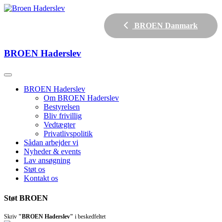
BROEN Danmark
BROEN
Haderslev
BROEN Haderslev
Om BROEN Haderslev
Bestyrelsen
Bliv frivillig
Vedtægter
Privatlivspolitik
Sådan arbejder vi
Nyheder & events
Lav ansøgning
Støt os
Kontakt os
Støt BROEN
Skriv
"BROEN Haderslev"
i beskedfeltet