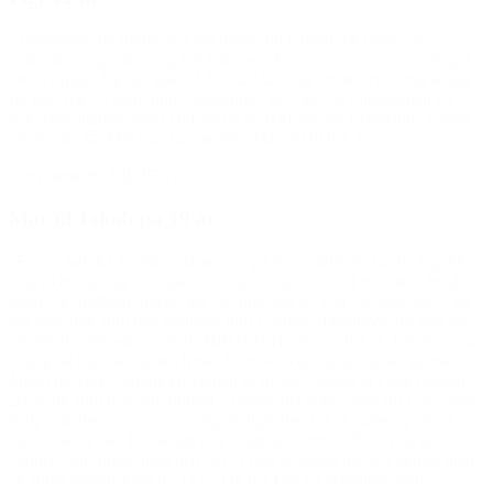
“Teatersport og drama går jeg meget op i, fordi jeg elsker at
optræde, synge, leve sig ind i det osv. Jeg synes, at jeg er en meget
kreativ pige. Jeg har gået til det i 2 1/2 år og interesserer mig stadig
for det. Jeg vil være mini-skuespiller, hvis jeg får muligheden en
dag. Har allerede lavet en film og en reklame for Legoland. Tusind
tak for det 🙂 Min mor har nemlig ikke råd til det :D”
(Om støtte fra BROEN)
Mor til Jakob på 19 år
“For en hel del år siden, da jeg var på kontanthjælp, havde jeg ikke
‘salt til et æg’, og at betale kontingent og udstyr til min søns fritids
interesse, fodbold, havde jeg slet ikke råd til. Det var ikke sjovt, og
jeg følte mig som den dårligste mor i verden. Heldigvis for mig og
særligt for min søn, startede BROEN Herlev op det år. Jakob var så
heldig, at han blev deres første barn, som de hjalp, og det gjorde for
Jakob og vores familie en verden til forskel. Jakob er i dag næsten
20 år, og som han selv udtaler: ‘Havde det ikke været for Lars, som
hjalp mig dengang og gav mig muligheden for at vælge sportens vej
og vennerne der, havde jeg nok valgt den kriminelle vej og de
venner, som fulgte med den vej.’ I dag er Jakob næsten færdig med
sit andet grundforløb på TEC. Og har fået en læreplads som