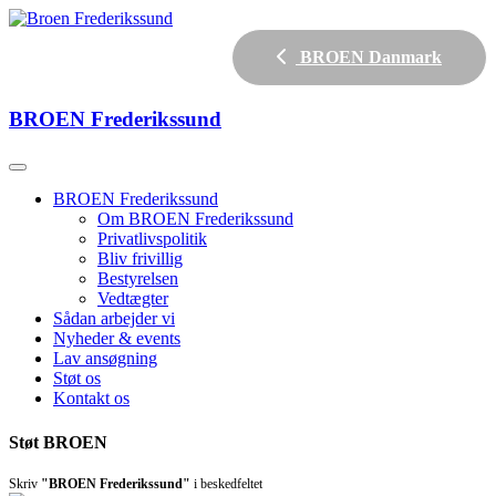
BROEN Danmark
BROEN
Frederikssund
BROEN Frederikssund
Om BROEN Frederikssund
Privatlivspolitik
Bliv frivillig
Bestyrelsen
Vedtægter
Sådan arbejder vi
Nyheder & events
Lav ansøgning
Støt os
Kontakt os
Støt BROEN
Skriv
"BROEN Frederikssund"
i beskedfeltet