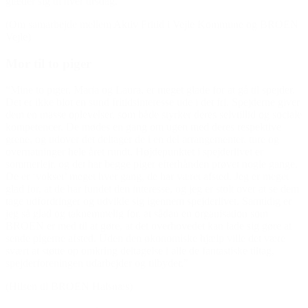
glæder sig til hver tirsdag.”
(Om samarbejde mellem Aktiv Fritid i Vejle Kommune og BROEN
Vejle)
Mor til to piger
“Mine to piger, Maria og Laura, er meget glade for at gå til spejder.
Det er ikke blot en sund fritidsinteresse ude i det fri. Spejderne giver
dem en masse oplevelser, som både styrker deres selvtillid og sociale
kompetencer. De mødes en gang om ugen med deres respektive
grene, og udover det deltager de i en del arrangementer, ture og
overnatninger hele året rundt. Højdepunktet i spejderlivet er
sommerlejr, og det har begge piger efterhånden prøvet nogle gange.
De er ‘vokset’ meget hver gang, de har været afsted. Jeg er meget
glad for, at de har fundet den interesse, og jeg er stolt over at se dem
tage udfordringer og udvikle sig igennem spejderlivet. Samtidig er
jeg så glad og taknemmelig for, at sådan en organisation som
BROEN er med til at gøre, at det overhovedet kan lade sig gøre at
sende pigerne afsted. Uden den økonomiske hjælp ville det være
svært at støtte op omkring deltagelse i alle de fantastiske tiltag,
spejderforeningen udarbejder og tilbyder.”
(Hilsen til BROEN Halsnæs)