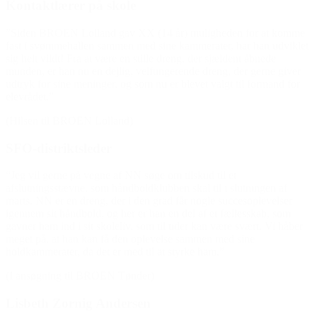
Kontaktlærer på skole
”Siden BROEN Lolland gav XX (14 år) muligheden for at komme
fast i svømmehallen sammen med sine kammerater, har han udviklet
sig helt vildt! Fra at være en stille dreng, der sjældent åbnede
munden, er han nu en dejlig, velfungerende dreng, der gerne giver
udtryk for sine meninger, og som nu er blevet valgt til formand for
elevrådet.”
(Hilsen til BROEN Lolland)
SFO-distriktsleder
“Jeg vil gerne på vegne af NN søge om tilskud til et
afslutningsstævne, som håndboldklubben skal til i slutningen af
marts. NN er en dreng, der i den grad får nogle succesoplevelser
igennem sit håndbold, og her er han en del af et fællesskab, som
gavner ham ind i sit skoleliv, som til tider kan være svært. Vi håber
meget på, at han kan få den oplevelse sammen med sine
holdkammerater, da det er med til at styrke ham.”
(I ansøgning til BROEN Tønder)
Lisbeth Zornig Andersen