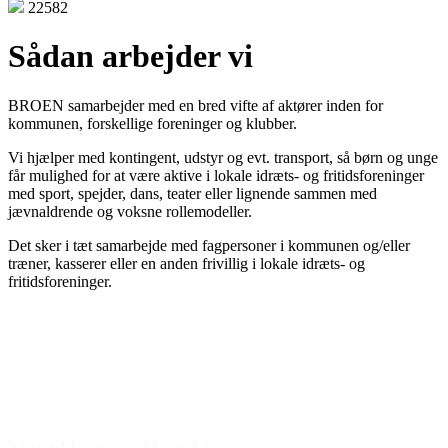
22582
Sådan arbejder vi
BROEN samarbejder med en bred vifte af aktører inden for
kommunen, forskellige foreninger og klubber.
Vi hjælper med kontingent, udstyr og evt. transport, så børn og unge
får mulighed for at være aktive i lokale idræts- og fritidsforeninger
med sport, spejder, dans, teater eller lignende sammen med
jævnaldrende og voksne rollemodeller.
Det sker i tæt samarbejde med fagpersoner i kommunen og/eller
træner, kasserer eller en anden frivillig i lokale idræts- og
fritidsforeninger.
Den gode historie
Mor til børn på 11 og 14 år