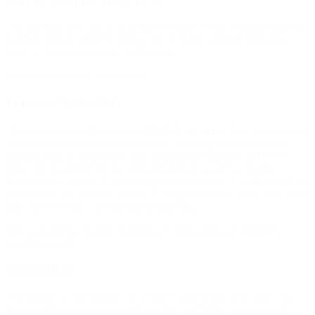
“Jeg har ikke selv råd til, at de går til noget. Så jeg er meget glad for
hjælpen. Det er sundt for børn at gå til noget sammen med andre
børn – i stedet for at sidde derhjemme.”
(Aktiv Fritid i Vejle Kommune)
Formand bokseklub
“Vi har et tæt samarbejde med BROEN, og vi har flere, der er startet
op med hjælp til at betale kontingent. Vi har også lavet en aftale
omkring køb af udstyr, som nye medlemmer kan låne. BROEN
køber for eksempel fem par boksehandsker, og så har vi dem
liggende her. Så ved vi, at hvis nogen stopper, har vi stadig handsker
til de næste, der kommer. BROEN hjælper os altid – også hvis vi må
søge ekstra til folk, der skal ud til turnering.”
(Om samarbejde mellem Nykøbing F. Bokseklub og BROEN
Guldborgsund)
Nahom 9 år
“Træningen er det bedste. For så bliver man bedre til at spille. Jeg
har også fået mange venner. Der er flere på holdet, som går i min