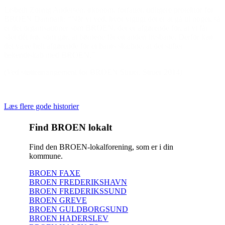
Lisbeth Zornig Andersen, økonom, forfatter, tidligere protektor for
BROEN Danmark: “Når vi ved, hvor vigtigt det er at gå til noget, så
er det organisationer som BROEN, der er afgørende for, at vi får
sået dét frø, som gør, at børnene får en anden livsbane. Derfor kan
det være helt afgørende for et barns skæbne, at det stifter
bekendtskab med BROEN.”
(Ved støttearrangement for BROEN Struer, Struer 2014)
Læs flere gode historier
Find BROEN lokalt
Find den BROEN-lokalforening, som er i din
kommune.
BROEN FAXE
BROEN FREDERIKSHAVN
BROEN FREDERIKSSUND
BROEN GREVE
BROEN GULDBORGSUND
BROEN HADERSLEV