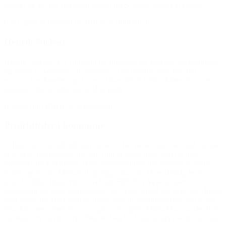
klasse, og jeg har også lært nogen fra de andre skoler at kende.”
(Om støtte til fodbold fra BROEN Rudersdal)
Henrik Nielsen
Henrik Nielsen (K), formand for udvalget for erhverv, beskæftigelse
og kultur i Svendborg Kommune: “Det handler ikke kun om
motion. Det handler også om at blive del af fællesskaber, hvor der er
mulighed for at løfte sig og få et godt liv.”
(I artikel om BROEN Svendborg)
Projektleder i kommune
”Mikkel har en udfordring i skolen. Han passer ikke helt ind, og han
er overset derhjemme, da hans mor er alene med ham og hans
lillesøster på 4 måneder. Hans sagsbehandler tog kontakt til Aktiv
Fritid, og nu går Mikkel til springgymnastik. Hver tirsdag henter
hans frivillige følgeven Sonja ham. BROEN Vejle betaler
kontingent for hans medlemskab, og Aktiv Fritid har matchet Mikkel
med Sonja og givet dem et 10-turskort til svømmehallen, da de slet
ikke kan nøjes med at ses en gang om ugen. Mikkel har nu fået både
en følgeven og en reservebedste, han får brugt noget energi, og han